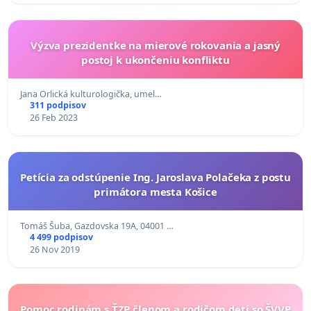
Výzva prezidentke na mierové rokovania a jasný
postoj k ukončeniu konfliktu
Jana Orlická kulturologička, umel…
311 podpisov
26 Feb 2023
Petícia za odstúpenie Ing. Jaroslava Polačeka z postu
primátora mesta Košice
Tomáš Šuba, Gazdovska 19A, 04001 …
4 499 podpisov
26 Nov 2019
Pomoc rodinám s ŤZP členom a rodičom detí so ŠVVP