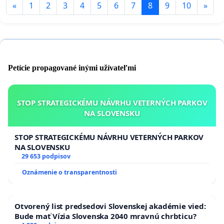
«
1
2
3
4
5
6
7
8
9
10
»
Petície propagované inými užívateľmi
STOP STRATEGICKÉMU NÁVRHU VETERNÝCH PARKOV
NA SLOVENSKU
STOP STRATEGICKÉMU NÁVRHU VETERNÝCH PARKOV
NA SLOVENSKU
29 653 podpisov
Oznámenie o transparentnosti
Otvorený list predsedovi Slovenskej akadémie vied:
Bude mať Vízia Slovenska 2040 mravnú chrbticu?