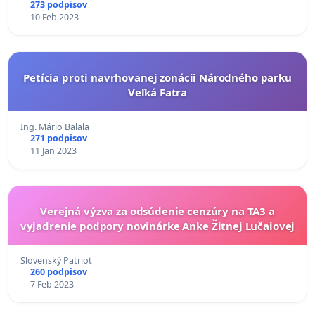
273 podpisov
10 Feb 2023
Petícia proti navrhovanej zonácii Národného parku
Veľká Fatra
Ing. Mário Balala
271 podpisov
11 Jan 2023
Verejná výzva za odsúdenie cenzúry na TA3 a
vyjadrenie podpory novinárke Anke Žitnej Lučaiovej
Slovenský Patriot
260 podpisov
7 Feb 2023