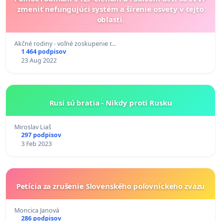
zmeniť nefungujúci systém a šírenie osvety v tejto
oblasti.
Akčné rodiny - voľné zoskupenie r…
1 464 podpisov
23 Aug 2022
Rusi sú bratia - Nikdy proti Rusku
Miroslav Liaš
297 podpisov
3 Feb 2023
Petícia za zrušenie Slovenského poľovníckeho zväzu
Moncica Janová
286 podpisov