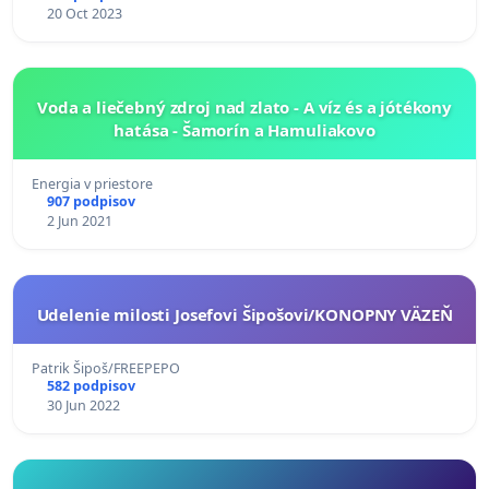
20 Oct 2023
Voda a liečebný zdroj nad zlato - A víz és a jótékony
hatása - Šamorín a Hamuliakovo
Energia v priestore
907 podpisov
2 Jun 2021
Udelenie milosti Josefovi Šipošovi/KONOPNY VÄZEŇ
Patrik Šipoš/FREEPEPO
582 podpisov
30 Jun 2022