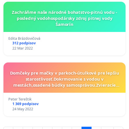
Zachráňme naše národné bohatstvo-pitnú vodu -
posledný vodohospodársky zdroj pitnej vody
Šamorín
Edita Brázdovičová
312 podpisov
22 Mar 2022
Domčeky pre mačky v parkoch-útulkové pre lepšiu
starostlivosť.Dokrmovanie s vodou v
mestách,osadené búdky samosprávou.Zvieracíe
Riaditeľsvo, Nemocníce Urgentné sanitky Tč 112-153
hradené samosprávou.
Peter Tereštik
1 369 podpisov
24 May 2022