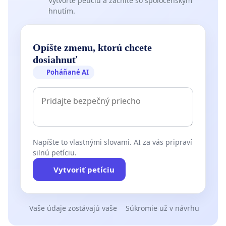
Vytvorte petíciu a začnite so spoločenským
hnutím.
Opíšte zmenu, ktorú chcete
dosiahnuť
Poháňané AI
Napíšte to vlastnými slovami. AI za vás pripraví
silnú petíciu.
Vytvoriť petíciu
Vaše údaje zostávajú vaše
Súkromie už v návrhu