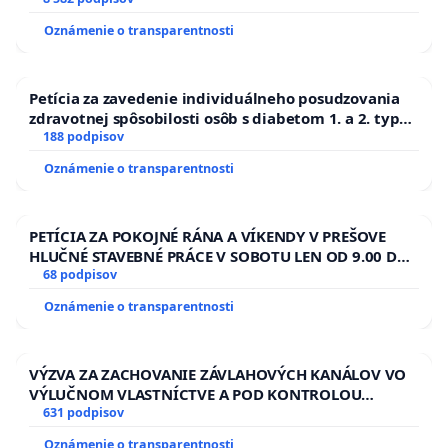
Oznámenie o transparentnosti
Petícia za zavedenie individuálneho posudzovania
zdravotnej spôsobilosti osôb s diabetom 1. a 2. typu
pri prijímaní do Policajného zboru SR
188 podpisov
Oznámenie o transparentnosti
PETÍCIA ZA POKOJNÉ RÁNA A VÍKENDY V PREŠOVE
HLUČNÉ STAVEBNÉ PRÁCE V SOBOTU LEN OD 9.00 DO
13.00 HOD., CEZ PRACOVNÝ TÝŽDEŇ CIEĽ 8.00 – 18.00
68 podpisov
HOD. A PRAVIDELNÁ KONTROLA STAVBY C-AREA NA
Oznámenie o transparentnosti
ĎUMBIERSKEJ/MAGU
VÝZVA ZA ZACHOVANIE ZÁVLAHOVÝCH KANÁLOV VO
VÝLUČNOM VLASTNÍCTVE A POD KONTROLOU
SLOVENSKEJ REPUBLIKY & žiadosť na riešenie
631 podpisov
zanedbaného stavu závlahových a odvodňovacích
Oznámenie o transparentnosti