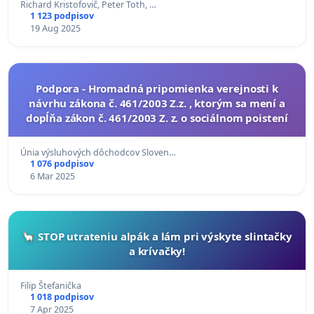
Richard Kristofovič, Peter Toth, …
1 123 podpisov
19 Aug 2025
Podpora - Hromadná pripomienka verejnosti k
návrhu zákona č. 461/2003 Z.z. , ktorým sa mení a
dopĺňa zákon č. 461/2003 Z. z. o sociálnom poistení
Únia výsluhových dôchodcov Sloven…
1 076 podpisov
6 Mar 2025
🦙 STOP utrateniu alpák a lám pri výskyte slintačky
a krívačky!
Filip Štefanička
1 018 podpisov
7 Apr 2025