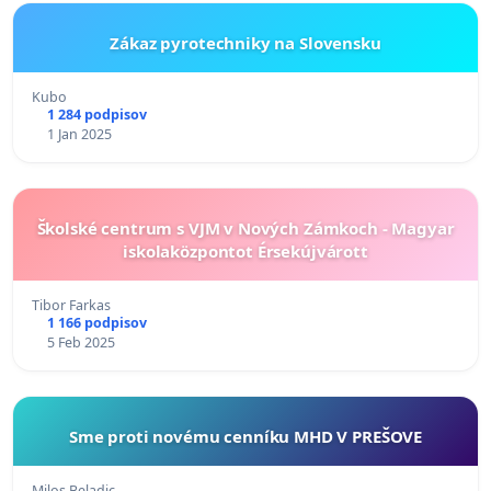
Zákaz pyrotechniky na Slovensku
Kubo
1 284 podpisov
1 Jan 2025
Školské centrum s VJM v Nových Zámkoch - Magyar
iskolaközpontot Érsekújvárott
Tibor Farkas
1 166 podpisov
5 Feb 2025
Sme proti novému cenníku MHD V PREŠOVE
Milos Beladic