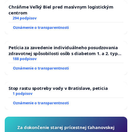
Chráňme Veľký Biel pred masívnym logistickým
centrom
294 podpisov
Oznámenie o transparentnosti
Petícia za zavedenie individuálneho posudzovania
zdravotnej spôsobilosti osôb s diabetom 1. a 2. typu
pri prijímaní do Policajného zboru SR
188 podpisov
Oznámenie o transparentnosti
Stop rastu spotreby vody v Bratislave, peticia
1 podpisov
Oznámenie o transparentnosti
Za dokončenie starej prícestnej ťahanovskej