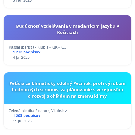
31 Jul 2020
Budúcnosť vzdelávania v maďarskom jazyku v
Košiciach
Kassai Iparisták Klubja - KIK - K…
1 232 podpisov
4 Jul 2025
Petícia za klimaticky odolný Pezinok: proti výrubom
hodnotných stromov, za plánovanie s verejnosťou
a rozvoj s ohľadom na zmenu klímy
Zelená hliadka Pezinok, Vladislav…
1 203 podpisov
15 Jul 2025