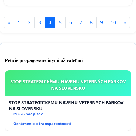
«
1
2
3
4
5
6
7
8
9
10
»
Petície propagované inými užívateľmi
STOP STRATEGICKÉMU NÁVRHU VETERNÝCH PARKOV
NA SLOVENSKU
STOP STRATEGICKÉMU NÁVRHU VETERNÝCH PARKOV
NA SLOVENSKU
29 626 podpisov
Oznámenie o transparentnosti