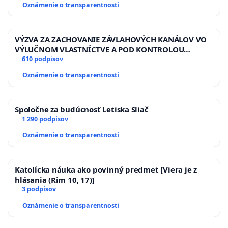
Oznámenie o transparentnosti
ĎUMBIERSKEJ/MAGU
VÝZVA ZA ZACHOVANIE ZÁVLAHOVÝCH KANÁLOV VO
VÝLUČNOM VLASTNÍCTVE A POD KONTROLOU
SLOVENSKEJ REPUBLIKY & žiadosť na riešenie
610 podpisov
zanedbaného stavu závlahových a odvodňovacích
Oznámenie o transparentnosti
kanálov na Slovensku
Spoločne za budúcnosť Letiska Sliač
1 290 podpisov
Oznámenie o transparentnosti
Katolícka náuka ako povinný predmet [Viera je z
hlásania (Rim 10, 17)]
3 podpisov
Oznámenie o transparentnosti