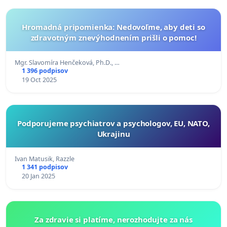
Hromadná pripomienka: Nedovoľme, aby deti so
zdravotným znevýhodnením prišli o pomoc!
Mgr. Slavomíra Henčeková, Ph.D., …
1 396 podpisov
19 Oct 2025
Podporujeme psychiatrov a psychologov, EU, NATO,
Ukrajinu
Ivan Matusik, Razzle
1 341 podpisov
20 Jan 2025
Za zdravie si platíme, nerozhodujte za nás