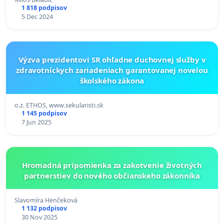
1 818 podpisov
5 Dec 2024
Výzva prezidentovi SR ohľadne duchovnej služby v
zdravotníckych zariadeniach garantovanej novelou
školského zákona
o.z. ETHOS, www.sekularisti.sk
1 145 podpisov
7 Jun 2025
Hromadná pripomienka za zakotvenie životných
partnerstiev do nového občianskeho zákonníka
Slavomíra Henčeková
1 132 podpisov
30 Nov 2025