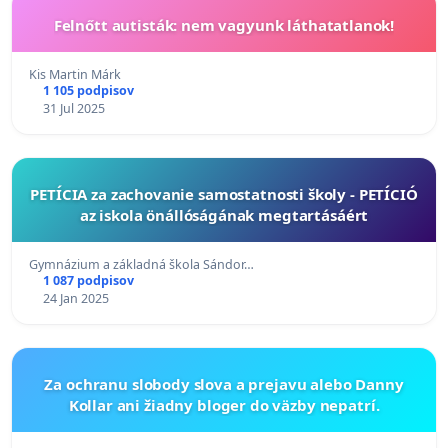
Felnőtt autisták: nem vagyunk láthatatlanok!
Kis Martin Márk
1 105 podpisov
31 Jul 2025
PETÍCIA za zachovanie samostatnosti školy - PETÍCIÓ
az iskola önállóságának megtartásáért
Gymnázium a základná škola Sándor…
1 087 podpisov
24 Jan 2025
Za ochranu slobody slova a prejavu alebo Danny
Kollar ani žiadny bloger do väzby nepatrí.