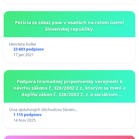
Petícia za zákaz psov v osadách na celom území
Slovenskej republiky.
Henrieta Koller
23 603 podpisov
17 Jan 2021
Podpora hromadnej pripomienky verejnosti k
návrhu zákona č. 328/2002 Z.z., ktorým sa mení a
dopĺňa zákon č. 328/2002 Z. z. o sociálnom
zabezpečení policajtov a vojakov a o zmene a
doplnení niektorých
Únia výsluhových dôchodcov Sloven…
1 115 podpisov
14 Nov 2025