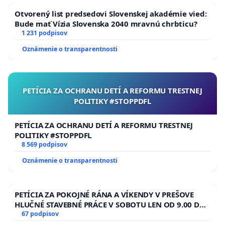
Otvorený list predsedovi Slovenskej akadémie vied:
Bude mať Vízia Slovenska 2040 mravnú chrbticu?
1 231 podpisov
Oznámenie o transparentnosti
PETÍCIA ZA OCHRANU DETÍ A REFORMU TRESTNEJ
POLITIKY #STOPPDFL
PETÍCIA ZA OCHRANU DETÍ A REFORMU TRESTNEJ
POLITIKY #STOPPDFL
8 569 podpisov
Oznámenie o transparentnosti
PETÍCIA ZA POKOJNÉ RÁNA A VÍKENDY V PREŠOVE
HLUČNÉ STAVEBNÉ PRÁCE V SOBOTU LEN OD 9.00 DO
13.00 HOD., CEZ PRACOVNÝ TÝŽDEŇ CIEĽ 8.00 – 18.00
67 podpisov
HOD. A PRAVIDELNÁ KONTROLA STAVBY C-AREA NA