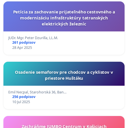
Petícia za zachovanie prijateľného cestovného a
modernizáciu infraštruktúry tatranských
elektrických železníc
JUDr. Mgr. Peter Dzurilla, LL.M.
261 podpisov
28 Apr 2025
Osadenie semaforov pre chodcov a cyklistov v
priestore Huštáku
Emil Necpal, Starohorská 36, Ban…
256 podpisov
10 Jul 2025
Zachráňme JUMBO Centrum v Košiciach