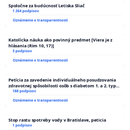
Spoločne za budúcnosť Letiska Sliač
1 264 podpisov
Oznámenie o transparentnosti
Katolícka náuka ako povinný predmet [Viera je z
hlásania (Rim 10, 17)]
3 podpisov
Oznámenie o transparentnosti
Petícia za zavedenie individuálneho posudzovania
zdravotnej spôsobilosti osôb s diabetom 1. a 2. typu
pri prijímaní do Policajného zboru SR
188 podpisov
Oznámenie o transparentnosti
Stop rastu spotreby vody v Bratislave, peticia
1 podpisov