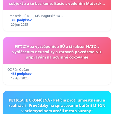
subjektu a to bez konzultácie s vedením Materskej
školy, Rady školy, Rady rodičov a rodičovskou
verejnosťou
Predseda RŠ a RR, MŠ Magurská 14,…
306 podpisov
20 Jun 2025
PETÍCIA za vystúpenie z EÚ a štruktúr NATO s
vyhlásením neutrality a zároveň povedzme NIE
prípravám na povinné očkovanie
OZ Pán Občan
455 podpisov
12 Apr 2023
PETÍCIA JE UKONČENÁ - Petícia proti umiestneniu a
realizácii „Prevádzky na spracovanie batérií LI-ION
v priemyselnom areáli mesta Šurany“