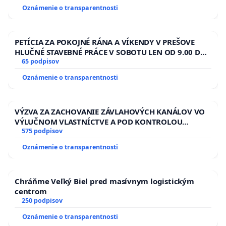
Oznámenie o transparentnosti
PETÍCIA ZA POKOJNÉ RÁNA A VÍKENDY V PREŠOVE
HLUČNÉ STAVEBNÉ PRÁCE V SOBOTU LEN OD 9.00 DO
13.00 HOD., CEZ PRACOVNÝ TÝŽDEŇ CIEĽ 8.00 – 18.00
65 podpisov
HOD. A PRAVIDELNÁ KONTROLA STAVBY C-AREA NA
Oznámenie o transparentnosti
ĎUMBIERSKEJ/MAGU
VÝZVA ZA ZACHOVANIE ZÁVLAHOVÝCH KANÁLOV VO
VÝLUČNOM VLASTNÍCTVE A POD KONTROLOU
SLOVENSKEJ REPUBLIKY & žiadosť na riešenie
575 podpisov
zanedbaného stavu závlahových a odvodňovacích
Oznámenie o transparentnosti
kanálov na Slovensku
Chráňme Veľký Biel pred masívnym logistickým
centrom
250 podpisov
Oznámenie o transparentnosti