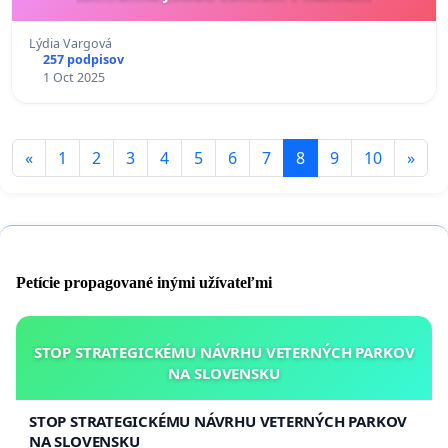
Lýdia Vargová
257 podpisov
1 Oct 2025
«
1
2
3
4
5
6
7
8
9
10
»
Petície propagované inými užívateľmi
STOP STRATEGICKÉMU NÁVRHU VETERNÝCH PARKOV
NA SLOVENSKU
STOP STRATEGICKÉMU NÁVRHU VETERNÝCH PARKOV
NA SLOVENSKU