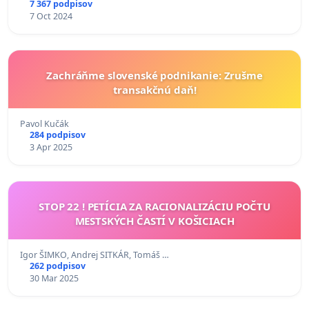
7 367 podpisov
7 Oct 2024
Zachráňme slovenské podnikanie: Zrušme
transakčnú daň!
Pavol Kučák
284 podpisov
3 Apr 2025
STOP 22 ! PETÍCIA ZA RACIONALIZÁCIU POČTU
MESTSKÝCH ČASTÍ V KOŠICIACH
Igor ŠIMKO, Andrej SITKÁR, Tomáš …
262 podpisov
30 Mar 2025