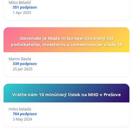
Milos Beladič
351 podpisov
1 Apr 2025
Slovensko je Made in Europe! Otvorený list
podnikateľov, investorov a zamestnancov vláde SR
Martin Basila
339 podpisov
25 Jan 2025
Vráťte nám 10 minútový lístok na MHD v Prešove
milos beladic
764 podpisov
3 May 2024