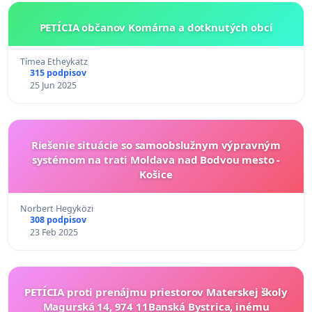
PETÍCIA občanov Komárna a dotknutých obcí
Tímea Etheykatz
315 podpisov
25 Jun 2025
Riešenie situácie so samoobslužnym výpravným
systémom na trati Moldava nad Bodvou mesto -
Košice
Norbert Hegyközi
308 podpisov
23 Feb 2025
PETÍCIA proti prenájmu priestorov Materskej školy
Magurská 14, 974 11Banská Bystrica, inému