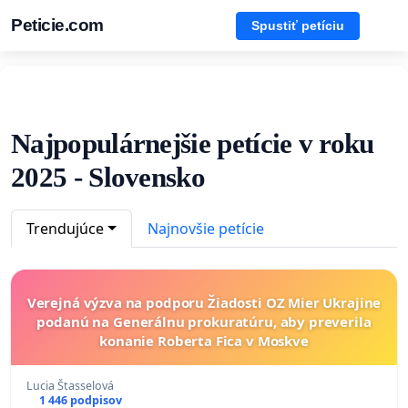
Peticie.com
Spustiť petíciu
Najpopulárnejšie petície v roku
2025 - Slovensko
Trendujúce
Najnovšie petície
Verejná výzva na podporu Žiadosti OZ Mier Ukrajine
podanú na Generálnu prokuratúru, aby preverila
konanie Roberta Fica v Moskve
Lucia Štasselová
1 446 podpisov