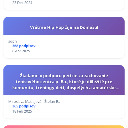
23 Dec 2024
Vráťme Hip Hop žije na Domašu!
soph
368 podpisov
8 Apr 2025
Žiadame o podporu petície za zachovanie
tenisového centra p. Ba., ktoré je dôležité pre
komunitu, tréningy detí, dospelých a amatérske
turnaje.
Miroslava Madajová - Štefan Ba
365 podpisov
18 Feb 2025