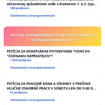
zdravotnej spôsobilosti osôb s diabetom 1. a 2. typu
pri prijímaní do Policajného zboru SR
188 podpisov
Oznámenie o transparentnosti
PETÍCIA ZA EXEMPLÁRNE POTRESTANIE TVORCOV
"ZOZNAMU NEPRIATEĽOV"!
PETÍCIA ZA EXEMPLÁRNE POTRESTANIE TVORCOV
"ZOZNAMU NEPRIATEĽOV"!
1 052 podpisov
Oznámenie o transparentnosti
PETÍCIA ZA POKOJNÉ RÁNA A VÍKENDY V PREŠOVE
HLUČNÉ STAVEBNÉ PRÁCE V SOBOTU LEN OD 9.00 DO
13.00 HOD., CEZ PRACOVNÝ TÝŽDEŇ CIEĽ 8.00 – 18.00
67 podpisov
HOD. A PRAVIDELNÁ KONTROLA STAVBY C-AREA NA
Oznámenie o transparentnosti
ĎUMBIERSKEJ/MAGU