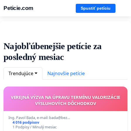
Peticie.com
Spustiť petíciu
Najobľúbenejšie petície za
posledný mesiac
Trendujúce
Najnovšie petície
VEREJNÁ VÝZVA NA ÚPRAVU TERMÍNU VALORIZÁCIE
VÝSLUHOVÝCH DÔCHODKOV
Ing. Pavol Bada, e-mail: bada@bez…
4 016 podpisov
1 Podpisy / Minulý mesiac