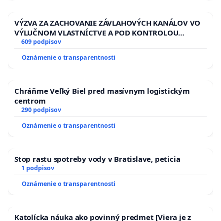
VÝZVA ZA ZACHOVANIE ZÁVLAHOVÝCH KANÁLOV VO
VÝLUČNOM VLASTNÍCTVE A POD KONTROLOU
SLOVENSKEJ REPUBLIKY & žiadosť na riešenie
609 podpisov
zanedbaného stavu závlahových a odvodňovacích
Oznámenie o transparentnosti
kanálov na Slovensku
Chráňme Veľký Biel pred masívnym logistickým
centrom
290 podpisov
Oznámenie o transparentnosti
Stop rastu spotreby vody v Bratislave, peticia
1 podpisov
Oznámenie o transparentnosti
Katolícka náuka ako povinný predmet [Viera je z