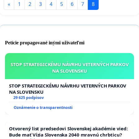
«
1
2
3
4
5
6
7
8
Petície propagované inými užívateľmi
STOP STRATEGICKÉMU NÁVRHU VETERNÝCH PARKOV
NA SLOVENSKU
STOP STRATEGICKÉMU NÁVRHU VETERNÝCH PARKOV
NA SLOVENSKU
29 625 podpisov
Oznámenie o transparentnosti
Otvorený list predsedovi Slovenskej akadémie vied:
Bude mať Vízia Slovenska 2040 mravnú chrbticu?