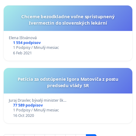
Chceme bezodkladne voľne sprístupnený
Ivermectin do slovenských lekární
Elena Ištvánová
1 554 podpisov
1 Podpisy / Minulý mesiac
6 Feb 2021
Petícia za odstúpenie Igora Matoviča z postu
predsedu vlády SR
Juraj Draxler, bývalý minister šk…
77 589 podpisov
1 Podpisy / Minulý mesiac
16 Oct 2020