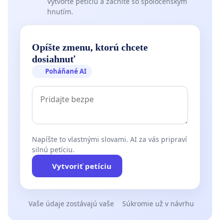
Vytvorte petíciu a začnite so spoločenským
hnutím.
Opíšte zmenu, ktorú chcete
dosiahnuť
Poháňané AI
Napíšte to vlastnými slovami. AI za vás pripraví
silnú petíciu.
Vytvoriť petíciu
Vaše údaje zostávajú vaše
Súkromie už v návrhu