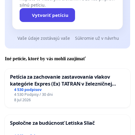
silnú petíciu.
Vytvoriť petíciu
Vaše údaje zostávajú vaše
Súkromie už v návrhu
Iné petície, ktoré by vás mohli zaujímať
Petícia za zachovanie zastavovania vlakov
kategórie Expres (Ex) TATRAN v železničnej
stanici Púchov
4 530 podpisov
4 530 Podpisy / 30 dni
8 Jul 2026
Spoločne za budúcnosť Letiska Sliač