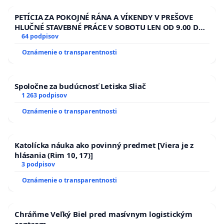
PETÍCIA ZA POKOJNÉ RÁNA A VÍKENDY V PREŠOVE
HLUČNÉ STAVEBNÉ PRÁCE V SOBOTU LEN OD 9.00 DO
13.00 HOD., CEZ PRACOVNÝ TÝŽDEŇ CIEĽ 8.00 – 18.00
64 podpisov
HOD. A PRAVIDELNÁ KONTROLA STAVBY C-AREA NA
Oznámenie o transparentnosti
ĎUMBIERSKEJ/MAGU
Spoločne za budúcnosť Letiska Sliač
1 263 podpisov
Oznámenie o transparentnosti
Katolícka náuka ako povinný predmet [Viera je z
hlásania (Rim 10, 17)]
3 podpisov
Oznámenie o transparentnosti
Chráňme Veľký Biel pred masívnym logistickým