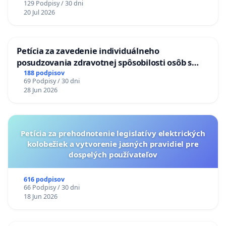
129 Podpisy / 30 dni
20 Jul 2026
Petícia za zavedenie individuálneho
posudzovania zdravotnej spôsobilosti osôb s
diabetom 1. a 2. typu pri prijímaní do
188 podpisov
69 Podpisy / 30 dni
Policajného zboru SR
28 Jun 2026
Petícia za prehodnotenie legislatívy elektrických
kolobežiek a vytvorenie jasných pravidiel pre
dospelých používateľov
616 podpisov
66 Podpisy / 30 dni
18 Jun 2026