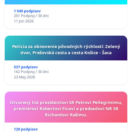
ukrajinskej kultúry vo Svidníku
1 549 podpisov
201 Podpisy / 30 dni
11 Jun 2026
​Petícia za obnovenie pôvodných rýchlostí: Zelený
dvor, Prešovská cesta a cesta Košice - Šaca
537 podpisov
162 Podpisy / 30 dni
23 May 2026
Otvorený list prezidentovi SR Petrovi Pellegrinimu,
premiérovi Robertovi Ficovi a predsedovi NR SR
Richardovi Rašimu.
129 podpisov