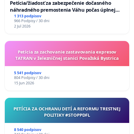
Petícia/žiadosť za zabezpečenie dočasného
náhradného premostenia Váhu počas úplnej
uzávery Vážskeho mosta v Komárne
1 313 podpisov
966 Podpisy / 30 dni
2 Jul 2026
Petícia za zachovanie zastavovania expresov
TATRAN v železničnej stanici Považská Bystrica
5 541 podpisov
804 Podpisy / 30 dni
15 Jun 2026
PETÍCIA ZA OCHRANU DETÍ A REFORMU TRESTNEJ
POLITIKY #STOPPDFL
8 540 podpisov