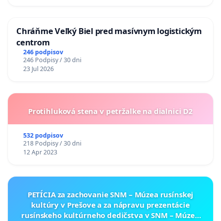
Chráňme Veľký Biel pred masívnym logistickým
centrom
246 podpisov
246 Podpisy / 30 dni
23 Jul 2026
Protihluková stena v petržalke na dialnici D2
532 podpisov
218 Podpisy / 30 dni
12 Apr 2023
PETÍCIA za zachovanie SNM – Múzea rusínskej
kultúry v Prešove a za nápravu prezentácie
rusínskeho kultúrneho dedičstva v SNM – Múzeu