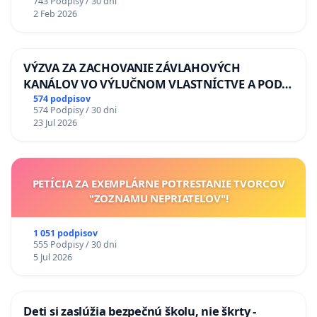
743 Podpisy / 30 dni
2 Feb 2026
VÝZVA ZA ZACHOVANIE ZÁVLAHOVÝCH
KANÁLOV VO VÝLUČNOM VLASTNÍCTVE A POD
KONTROLOU SLOVENSKEJ REPUBLIKY & žiadosť
574 podpisov
574 Podpisy / 30 dni
na riešenie zanedbaného stavu závlahových a
23 Jul 2026
odvodňovacích kanálov na Slovensku
PETÍCIA ZA EXEMPLÁRNE POTRESTANIE TVORCOV
"ZOZNAMU NEPRIATEĽOV"!
1 051 podpisov
555 Podpisy / 30 dni
5 Jul 2026
Deti si zaslúžia bezpečnú školu, nie škrty -