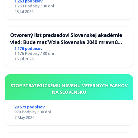
1 263 podpisov
1 263 Podpisy / 30 dni
23 Jul 2026
Otvorený list predsedovi Slovenskej akadémie
vied: Bude mať Vízia Slovenska 2040 mravnú
chrbticu?
1 176 podpisov
1 176 Podpisy / 30 dni
16 Jul 2026
STOP STRATEGICKÉMU NÁVRHU VETERNÝCH PARKOV
NA SLOVENSKU
29 571 podpisov
970 Podpisy / 30 dni
7 May 2026