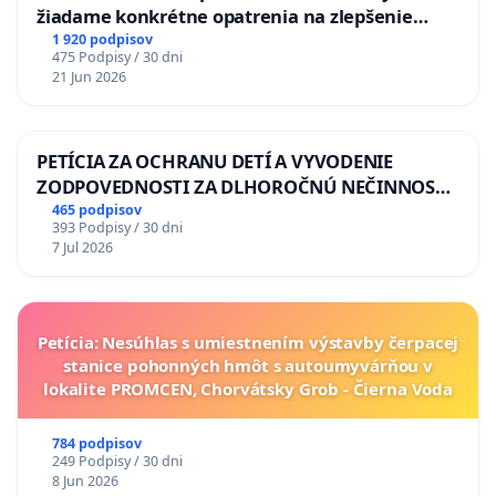
žiadame konkrétne opatrenia na zlepšenie
situácie v školstve
1 920 podpisov
475 Podpisy / 30 dni
21 Jun 2026
PETÍCIA ZA OCHRANU DETÍ A VYVODENIE
ZODPOVEDNOSTI ZA DLHOROČNÚ NEČINNOSŤ
A ZLYHANIE ŠTÁTU
465 podpisov
393 Podpisy / 30 dni
7 Jul 2026
Petícia: Nesúhlas s umiestnením výstavby čerpacej
stanice pohonných hmôt s autoumyvárňou v
lokalite PROMCEN, Chorvátsky Grob - Čierna Voda
784 podpisov
249 Podpisy / 30 dni
8 Jun 2026