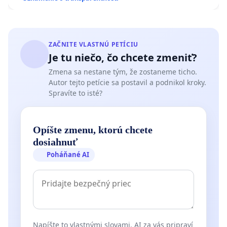
kanálov na Slovensku
ZAČNITE VLASTNÚ PETÍCIU
Je tu niečo, čo chcete zmeniť?
Zmena sa nestane tým, že zostaneme ticho.
Autor tejto petície sa postavil a podnikol kroky.
Spravíte to isté?
Opíšte zmenu, ktorú chcete
dosiahnuť
Poháňané AI
Napíšte to vlastnými slovami. AI za vás pripraví