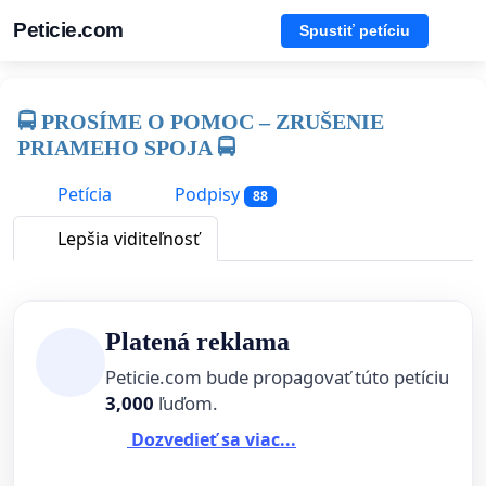
Peticie.com
Spustiť petíciu
🚍 PROSÍME O POMOC – ZRUŠENIE
PRIAMEHO SPOJA 🚍
Petícia
Podpisy
88
Lepšia viditeľnosť
Platená reklama
Peticie.com bude propagovať túto petíciu
3,000
ľuďom.
Dozvedieť sa viac...