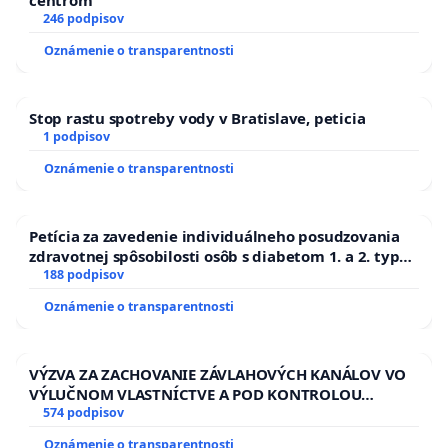
centrom
246 podpisov
Oznámenie o transparentnosti
Stop rastu spotreby vody v Bratislave, peticia
1 podpisov
Oznámenie o transparentnosti
Petícia za zavedenie individuálneho posudzovania
zdravotnej spôsobilosti osôb s diabetom 1. a 2. typu
pri prijímaní do Policajného zboru SR
188 podpisov
Oznámenie o transparentnosti
VÝZVA ZA ZACHOVANIE ZÁVLAHOVÝCH KANÁLOV VO
VÝLUČNOM VLASTNÍCTVE A POD KONTROLOU
SLOVENSKEJ REPUBLIKY & žiadosť na riešenie
574 podpisov
zanedbaného stavu závlahových a odvodňovacích
Oznámenie o transparentnosti