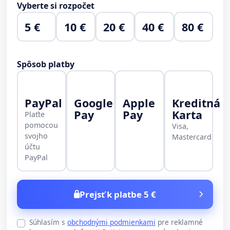
Vyberte si rozpočet
5 €
10 €
20 €
40 €
80 €
Spôsob platby
PayPal
Google
Apple
Kreditná
Pay
Pay
Karta
Plaťte
pomocou
Visa,
svojho
Mastercard
účtu
PayPal
Prejsť k platbe 5 €
Súhlasím s
obchodnými podmienkami
pre reklamné