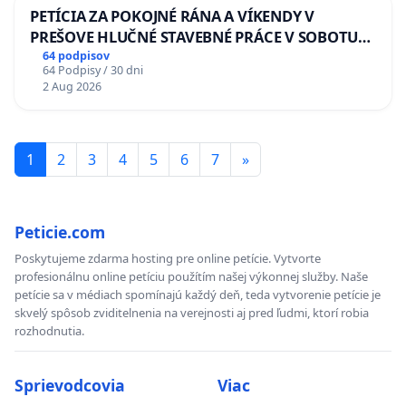
PETÍCIA ZA POKOJNÉ RÁNA A VÍKENDY V
PREŠOVE HLUČNÉ STAVEBNÉ PRÁCE V SOBOTU
LEN OD 9.00 DO 13.00 HOD., CEZ PRACOVNÝ
64 podpisov
64 Podpisy / 30 dni
TÝŽDEŇ CIEĽ 8.00 – 18.00 HOD. A PRAVIDELNÁ
2 Aug 2026
KONTROLA STAVBY C-AREA NA
ĎUMBIERSKEJ/MAGU
1
2
3
4
5
6
7
»
Peticie.com
Poskytujeme zdarma hosting pre online petície. Vytvorte
profesionálnu online petíciu použítím našej výkonnej služby. Naše
petície sa v médiach spomínajú každý deň, teda vytvorenie petície je
skvelý spôsob zviditelnenia na verejnosti aj pred ľudmi, ktorí robia
rozhodnutia.
Sprievodcovia
Viac