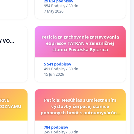
29 624 podpisov
954 Podpisy / 30 dni
7 May 2026
Petícia za zachovanie zastavovania
V VO
expresov TATRAN v železničnej
E A POD
stanici Považská Bystrica
J
riešenie
5 541 podpisov
lahových
491 Podpisy / 30 dni
v na
15 Jun 2026
ÁRNE
Petícia: Nesúhlas s umiestnením
"ZOZNAMU
výstavby čerpacej stanice
pohonných hmôt s autoumyvárňou
v lokalite PROMCEN, Chorvátsky
Grob - Čierna Voda
784 podpisov
249 Podpisy / 30 dni