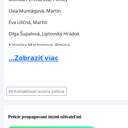
Lívia Muntágová, Martin
Eva Uličná, Martin
Oľga Šupalová, Liptovský Hrádok
Katarína Machynová, Rosina
...Zobraziť viac
Eva Kružliaková, Bratislava
Eva Stampfelová, Žilina
Tereza Predajňová, Žilina
Alžbeta Slavíková, Žilina
Kontaktovať autora petície
Lenka Hýblová, Bytča
Zuzana Dorušová, Ovčiarsko
Petície propagované inými užívateľmi
Gabriela Bičanová, Žilina