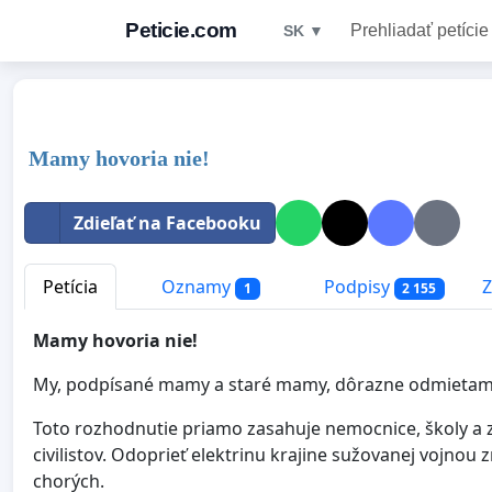
Peticie.com
Prehliadať petície
SK ▼
Mamy hovoria nie!
Zdieľať na Facebooku
Petícia
Oznamy
Podpisy
Z
1
2 155
Mamy hovoria nie!
My, podpísané mamy a staré mamy, dôrazne odmietame 
Toto rozhodnutie priamo zasahuje nemocnice, školy a zá
civilistov. Odoprieť elektrinu krajine sužovanej vojno
chorých.