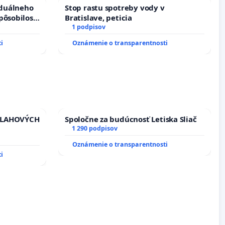
iduálneho
Stop rastu spotreby vody v
pôsobilosti
Bratislave, peticia
u pri
1 podpisov
boru SR
i
Oznámenie o transparentnosti
VLAHOVÝCH
Spoločne za budúcnosť Letiska Sliač
1 290 podpisov
TROLOU
Oznámenie o transparentnosti
iadosť na
i
vu
ích