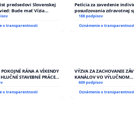
ist predsedovi Slovenskej
Petícia za zavedenie indiv
ied: Bude mať Vízia
posudzovania zdravotnej s
 2040 mravnú chrbticu?
isov
osôb s diabetom 1. a 2. typ
188 podpisov
prijímaní do Policajného z
 o transparentnosti
Oznámenie o transparentnost
A POKOJNÉ RÁNA A VÍKENDY
VÝZVA ZA ZACHOVANIE ZÁ
 HLUČNÉ STAVEBNÉ PRÁCE
KANÁLOV VO VÝLUČNOM
LEN OD 9.00 DO 13.00
ov
VLASTNÍCTVE A POD KON
609 podpisov
 PRACOVNÝ TÝŽDEŇ CIEĽ
SLOVENSKEJ REPUBLIKY & ž
 o transparentnosti
Oznámenie o transparentnost
00 HOD. A PRAVIDELNÁ
riešenie zanedbaného sta
STAVBY C-AREA NA
závlahových a odvodňovac
KEJ/MAGU
kanálov na Slovensku