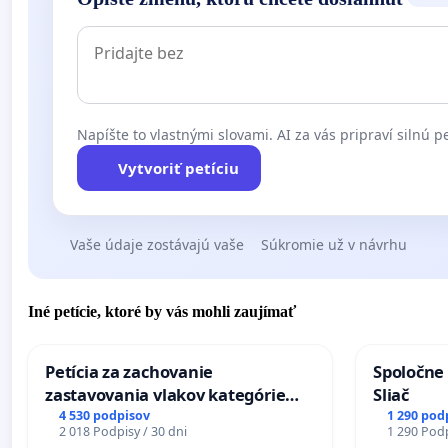
Napíšte to vlastnými slovami. AI za vás pripraví silnú pe
Vytvoriť petíciu
Vaše údaje zostávajú vaše
Súkromie už v návrhu
Iné petície, ktoré by vás mohli zaujímať
Petícia za zachovanie
Spoločne 
zastavovania vlakov kategórie
Sliač
Expres (Ex) TATRAN v železničnej
4 530 podpisov
1 290 pod
2 018 Podpisy / 30 dni
1 290 Podp
stanici Púchov