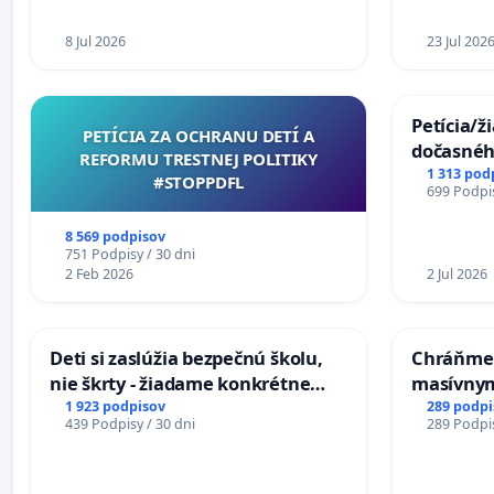
8 Jul 2026
23 Jul 202
Petícia/ž
PETÍCIA ZA OCHRANU DETÍ A
dočasné
REFORMU TRESTNEJ POLITIKY
premoste
1 313 pod
#STOPPDFL
699 Podpis
uzávery 
Komárne
8 569 podpisov
751 Podpisy / 30 dni
2 Feb 2026
2 Jul 2026
Deti si zaslúžia bezpečnú školu,
Chráňme 
nie škrty - žiadame konkrétne
masívnym
opatrenia na zlepšenie situácie v
1 923 podpisov
289 podpi
439 Podpisy / 30 dni
289 Podpis
školstve