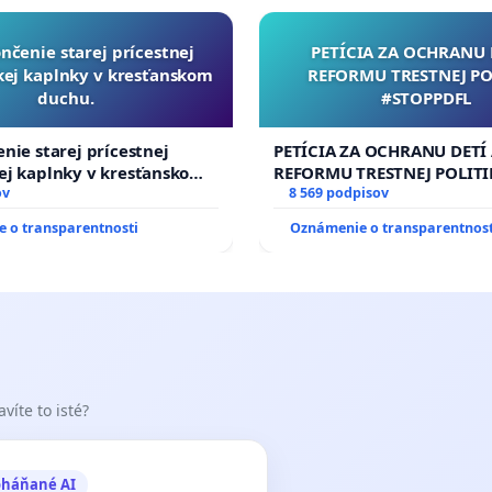
nčenie starej prícestnej
PETÍCIA ZA OCHRANU 
ej kaplnky v kresťanskom
REFORMU TRESTNEJ PO
duchu.
#STOPPDFL
nie starej prícestnej
PETÍCIA ZA OCHRANU DETÍ
ej kaplnky v kresťanskom
REFORMU TRESTNEJ POLITI
ov
#STOPPDFL
8 569 podpisov
 o transparentnosti
Oznámenie o transparentnost
víte to isté?
oháňané AI