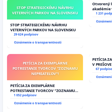
Otvorený l
STOP STRATEGICKÉMU NÁVRHU
akadémie v
VETERNÝCH PARKOV NA SLOVENSKU
Slovenska
1 231 podp
Oznámenie
STOP STRATEGICKÉMU NÁVRHU
VETERNÝCH PARKOV NA SLOVENSKU
29 624 podpisov
Oznámenie o transparentnosti
PETÍCIA Z
PETÍCIA ZA EXEMPLÁRNE
V PREŠOVE
POTRESTANIE TVORCOV "ZOZNAMU
V SOBOTU 
67 podpis
NEPRIATEĽOV"!
HOD., CEZ
Oznámenie
8.00 – 18.
KONTROLA 
PETÍCIA ZA EXEMPLÁRNE
ĎUMBIERS
POTRESTANIE TVORCOV "ZOZNAMU
NEPRIATEĽOV"!
1 052 podpisov
Oznámenie o transparentnosti