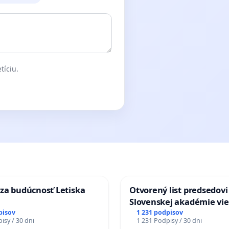
tíciu.
za budúcnosť Letiska
Otvorený list predsedovi
Slovenskej akadémie vie
mať Vízia Slovenska 20
pisov
1 231 podpisov
isy / 30 dni
1 231 Podpisy / 30 dni
chrbticu?