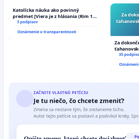
Katolícka náuka ako povinný
Za doko
predmet [Viera je z hlásania (Rim 10,
ťahanovsk
17)]
3 podpisov
Oznámenie o transparentnosti
Za dokonče
ťahanovsk
duchu.
35 podpis
Oznámenie
ZAČNITE VLASTNÚ PETÍCIU
Je tu niečo, čo chcete zmeniť?
Zmena sa nestane tým, že zostaneme ticho.
Autor tejto petície sa postavil a podnikol kroky. Spra
P
Opíšte zmenu, ktorú chcete dosiahnuť