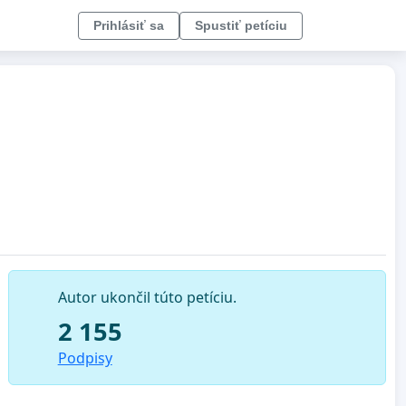
Prihlásiť sa
Spustiť petíciu
Autor ukončil túto petíciu.
2 155
Podpisy