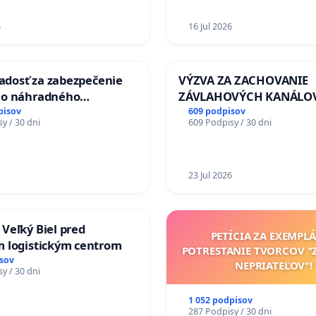
6
16 Jul 2026
iadosť za zabezpečenie
VÝZVA ZA ZACHOVANIE
ho náhradného
ZÁVLAHOVÝCH KANÁLO
nia Váhu počas úplnej
VÝLUČNOM VLASTNÍCTV
pisov
609 podpisov
y / 30 dni
609 Podpisy / 30 dni
Vážskeho mosta v
KONTROLOU SLOVENSKE
REPUBLIKY & žiadosť na 
zanedbaného stavu záv
a odvodňovacích kanálo
23 Jul 2026
Slovensku
Veľký Biel pred
PETÍCIA ZA EXEMPL
 logistickým centrom
POTRESTANIE TVORCOV 
sov
NEPRIATEĽOV"!
y / 30 dni
1 052 podpisov
287 Podpisy / 30 dni