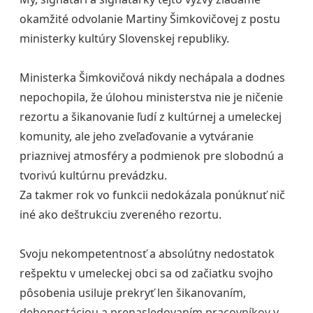
okamžité odvolanie Martiny Šimkovičovej z postu
ministerky kultúry Slovenskej republiky.
Ministerka Šimkovičová nikdy nechápala a dodnes
nepochopila, že úlohou ministerstva nie je ničenie
rezortu a šikanovanie ľudí z kultúrnej a umeleckej
komunity, ale jeho zveľaďovanie a vytváranie
priaznivej atmosféry a podmienok pre slobodnú a
tvorivú kultúrnu prevádzku.
Za takmer rok vo funkcii nedokázala ponúknuť nič
iné ako deštrukciu zvereného rezortu.
Svoju nekompetentnosť a absolútny nedostatok
rešpektu v umeleckej obci sa od začiatku svojho
pôsobenia usiluje prekryť len šikanovaním,
dehonestáciou a prenasledovaním pracovníkov v