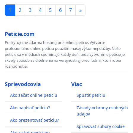
1
2
3
4
5
6
7
»
Peticie.com
Poskytujeme zdarma hosting pre online petície. Vytvorte
profesionálnu online petíciu použítím našej výkonnej služby. Naše
petície sa v médiach spomínajú každý deň, teda vytvorenie petície je
skvelý spôsob zviditelnenia na verejnosti aj pred ľudmi, ktorí robia
rozhodnutia.
Sprievodcovia
Viac
Ako začať online petíciu
Spustiť petíciu
Ako napísať petíciu?
Zásady ochrany osobných
údajov
Ako prezentovať petíciu?
Spravovať súbory cookie
Ako získať mediálnu