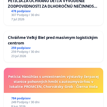
PETÍCIA ZA OCHRANU DETÍ A VYVODENIE
ZODPOVEDNOSTI ZA DLHOROČNÚ NEČINNOSŤ
A ZLYHANIE ŠTÁTU
478 podpisov
307 Podpisy / 30 dni
7 Jul 2026
Chráňme Veľký Biel pred masívnym logistickým
centrom
259 podpisov
259 Podpisy / 30 dni
23 Jul 2026
Petícia: Nesúhlas s umiestnením výstavby čerpacej
stanice pohonných hmôt s autoumyvárňou v
lokalite PROMCEN, Chorvátsky Grob - Čierna Voda
784 podpisov
249 Podpisy / 30 dni
8 Jun 2026