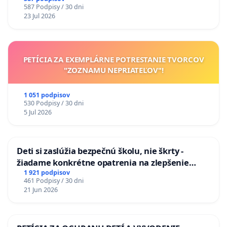
587 Podpisy / 30 dni
na riešenie zanedbaného stavu závlahových a
23 Jul 2026
odvodňovacích kanálov na Slovensku
PETÍCIA ZA EXEMPLÁRNE POTRESTANIE TVORCOV
"ZOZNAMU NEPRIATEĽOV"!
1 051 podpisov
530 Podpisy / 30 dni
5 Jul 2026
Deti si zaslúžia bezpečnú školu, nie škrty -
žiadame konkrétne opatrenia na zlepšenie
situácie v školstve
1 921 podpisov
461 Podpisy / 30 dni
21 Jun 2026