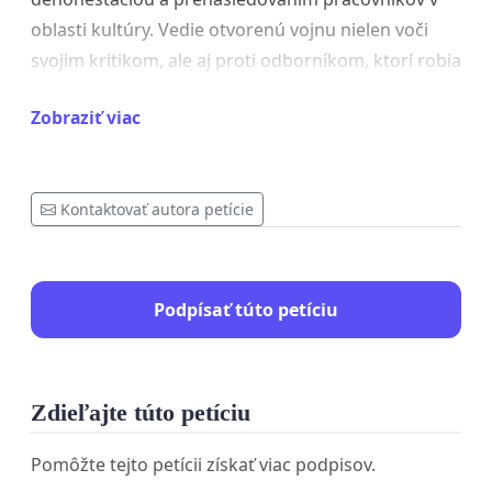
oblasti kultúry. Vedie otvorenú vojnu nielen voči
svojim kritikom, ale aj proti odborníkom, ktorí robia
svoju prácu ako najlepšie vedia.
Zobraziť viac
Ministerkina minimálna znalosť rezortu a politické
ovládnutie verejnoprávnych fondov podporujúcich
Kontaktovať autora petície
kultúru smeruje k tomu, že ich činnosť bude
ochromená. Vážne je ohrozená aj obnova a
ochrana kultúrnych pamiatok.
Podpísať túto petíciu
Personálne čistky a neskrývaný odpor voči
transparentným výberovým konaniam sa začínajú
negatívne podpisovať na činnosti organizácií v
Zdieľajte túto petíciu
pôsobnosti Ministerstva kultúry.
Pomôžte tejto petícii získať viac podpisov.
Ministerka sa nikdy netajila, že chce deštruovať