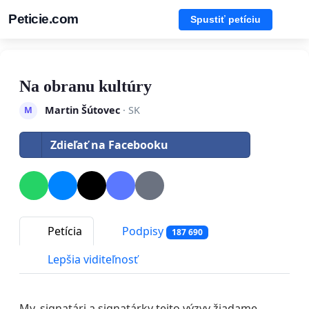
Peticie.com
Spustiť petíciu
Na obranu kultúry
Martin Šútovec
· SK
M
Zdieľať na Facebooku
Petícia
Podpisy
187 690
Lepšia viditeľnosť
My, signatári a signatárky tejto výzvy žiadame