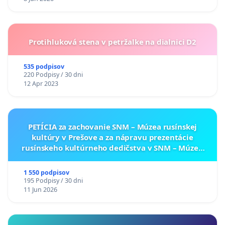
Protihluková stena v petržalke na dialnici D2
535 podpisov
220 Podpisy / 30 dni
12 Apr 2023
PETÍCIA za zachovanie SNM – Múzea rusínskej
kultúry v Prešove a za nápravu prezentácie
rusínskeho kultúrneho dedičstva v SNM – Múzeu
ukrajinskej kultúry vo Svidníku
1 550 podpisov
195 Podpisy / 30 dni
11 Jun 2026