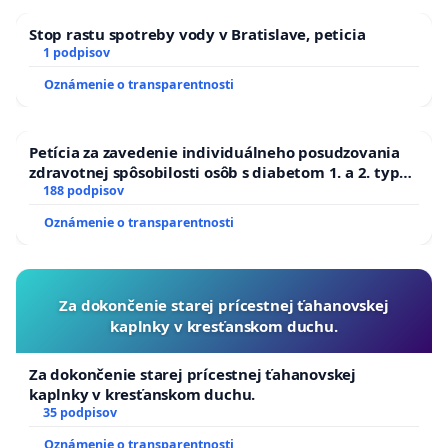
Stop rastu spotreby vody v Bratislave, peticia
1 podpisov
Oznámenie o transparentnosti
Petícia za zavedenie individuálneho posudzovania
zdravotnej spôsobilosti osôb s diabetom 1. a 2. typu
pri prijímaní do Policajného zboru SR
188 podpisov
Oznámenie o transparentnosti
Za dokončenie starej prícestnej ťahanovskej
kaplnky v kresťanskom duchu.
Za dokončenie starej prícestnej ťahanovskej
kaplnky v kresťanskom duchu.
35 podpisov
Oznámenie o transparentnosti