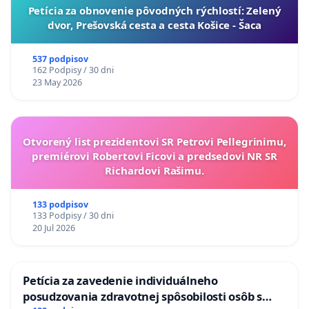
​Petícia za obnovenie pôvodných rýchlostí: Zelený
dvor, Prešovská cesta a cesta Košice - Šaca
537 podpisov
162 Podpisy / 30 dni
23 May 2026
Otvorený list prezidentovi SR Petrovi Pellegrinimu,
premiérovi Robertovi Ficovi a predsedovi NR SR
Richardovi Rašimu.
133 podpisov
133 Podpisy / 30 dni
20 Jul 2026
Petícia za zavedenie individuálneho
posudzovania zdravotnej spôsobilosti osôb s