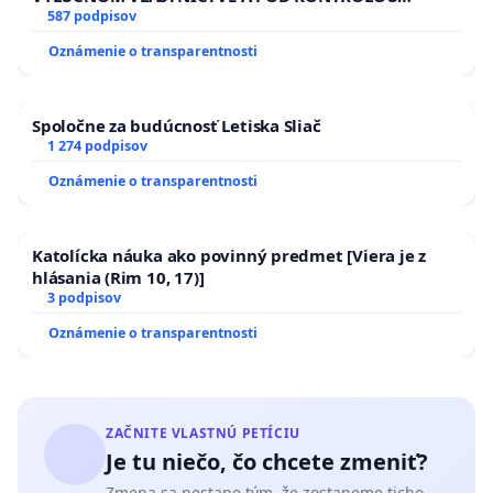
SLOVENSKEJ REPUBLIKY & žiadosť na riešenie
587 podpisov
zanedbaného stavu závlahových a odvodňovacích
Oznámenie o transparentnosti
kanálov na Slovensku
Spoločne za budúcnosť Letiska Sliač
1 274 podpisov
Oznámenie o transparentnosti
Katolícka náuka ako povinný predmet [Viera je z
hlásania (Rim 10, 17)]
3 podpisov
Oznámenie o transparentnosti
ZAČNITE VLASTNÚ PETÍCIU
Je tu niečo, čo chcete zmeniť?
Zmena sa nestane tým, že zostaneme ticho.