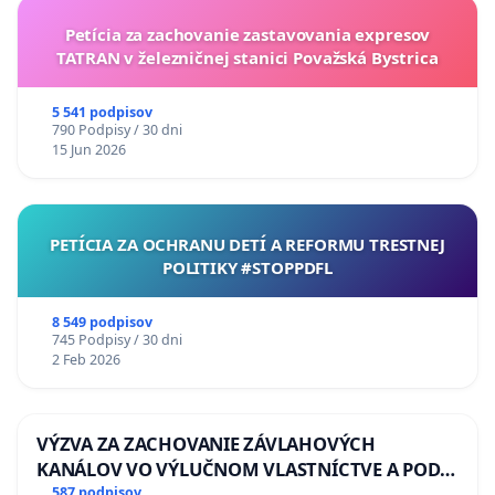
Petícia za zachovanie zastavovania expresov
TATRAN v železničnej stanici Považská Bystrica
5 541 podpisov
790 Podpisy / 30 dni
15 Jun 2026
PETÍCIA ZA OCHRANU DETÍ A REFORMU TRESTNEJ
POLITIKY #STOPPDFL
8 549 podpisov
745 Podpisy / 30 dni
2 Feb 2026
VÝZVA ZA ZACHOVANIE ZÁVLAHOVÝCH
KANÁLOV VO VÝLUČNOM VLASTNÍCTVE A POD
KONTROLOU SLOVENSKEJ REPUBLIKY & žiadosť
587 podpisov