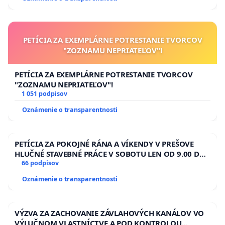
PETÍCIA ZA EXEMPLÁRNE POTRESTANIE TVORCOV
"ZOZNAMU NEPRIATEĽOV"!
PETÍCIA ZA EXEMPLÁRNE POTRESTANIE TVORCOV
"ZOZNAMU NEPRIATEĽOV"!
1 051 podpisov
Oznámenie o transparentnosti
PETÍCIA ZA POKOJNÉ RÁNA A VÍKENDY V PREŠOVE
HLUČNÉ STAVEBNÉ PRÁCE V SOBOTU LEN OD 9.00 DO
13.00 HOD., CEZ PRACOVNÝ TÝŽDEŇ CIEĽ 8.00 – 18.00
66 podpisov
HOD. A PRAVIDELNÁ KONTROLA STAVBY C-AREA NA
Oznámenie o transparentnosti
ĎUMBIERSKEJ/MAGU
VÝZVA ZA ZACHOVANIE ZÁVLAHOVÝCH KANÁLOV VO
VÝLUČNOM VLASTNÍCTVE A POD KONTROLOU