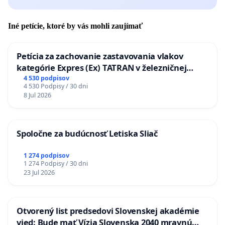
Iné petície, ktoré by vás mohli zaujímať
Petícia za zachovanie zastavovania vlakov
kategórie Expres (Ex) TATRAN v železničnej
stanici Púchov
4 530 podpisov
4 530 Podpisy / 30 dni
8 Jul 2026
Spoločne za budúcnosť Letiska Sliač
1 274 podpisov
1 274 Podpisy / 30 dni
23 Jul 2026
Otvorený list predsedovi Slovenskej akadémie
vied: Bude mať Vízia Slovenska 2040 mravnú