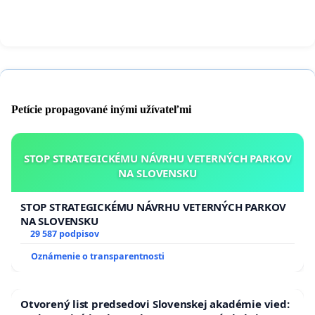
Martin Šútovec, výtvarník
Zuzana Fialová, herečka
Michal Hvorecký, spisovateľ
Richard Stanke, herec
Petície propagované inými užívateľmi
STOP STRATEGICKÉMU NÁVRHU VETERNÝCH PARKOV
NA SLOVENSKU
STOP STRATEGICKÉMU NÁVRHU VETERNÝCH PARKOV
NA SLOVENSKU
29 587 podpisov
Oznámenie o transparentnosti
Otvorený list predsedovi Slovenskej akadémie vied: