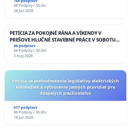
diabetom 1. a 2. typu pri prijímaní do
188 podpisov
68 Podpisy / 30 dni
Policajného zboru SR
28 Jun 2026
PETÍCIA ZA POKOJNÉ RÁNA A VÍKENDY V
PREŠOVE HLUČNÉ STAVEBNÉ PRÁCE V SOBOTU
LEN OD 9.00 DO 13.00 HOD., CEZ PRACOVNÝ
66 podpisov
66 Podpisy / 30 dni
TÝŽDEŇ CIEĽ 8.00 – 18.00 HOD. A PRAVIDELNÁ
2 Aug 2026
KONTROLA STAVBY C-AREA NA
ĎUMBIERSKEJ/MAGU
Petícia za prehodnotenie legislatívy elektrických
kolobežiek a vytvorenie jasných pravidiel pre
dospelých používateľov
617 podpisov
66 Podpisy / 30 dni
18 Jun 2026