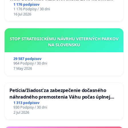
chrbticu?
1 176 podpisov
1 176 Podpisy / 30 dni
16 Jul 2026
STOP STRATEGICKÉMU NÁVRHU VETERNÝCH PARKOV
NA SLOVENSKU
29 587 podpisov
964 Podpisy / 30 dni
7 May 2026
Petícia/žiadosť za zabezpečenie dočasného
náhradného premostenia Váhu počas úplnej
uzávery Vážskeho mosta v Komárne
1 313 podpisov
930 Podpisy / 30 dni
2 Jul 2026