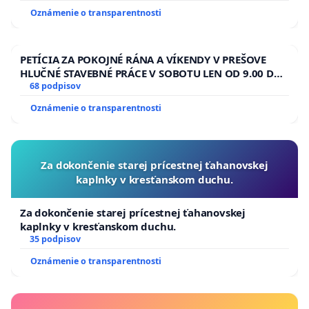
Oznámenie o transparentnosti
bankám.
Volá sa to hospodárska kríza.
Toto budú skutočné dôsledky „Plánu obnovy“ a
PETÍCIA ZA POKOJNÉ RÁNA A VÍKENDY V PREŠOVE
„Klimatického zákona“.
HLUČNÉ STAVEBNÉ PRÁCE V SOBOTU LEN OD 9.00 DO
13.00 HOD., CEZ PRACOVNÝ TÝŽDEŇ CIEĽ 8.00 – 18.00
68 podpisov
Peniaze, ktoré vezmete tým, čo ešte vytvárajú
HOD. A PRAVIDELNÁ KONTROLA STAVBY C-AREA NA
Oznámenie o transparentnosti
ĎUMBIERSKEJ/MAGU
reálne hodnoty, vytvoríte ich z ničoho, čo vyvolá
infláciu, alebo si ich požičiate, a použijete ich na
„zmiernenie sociálnych dopadov zelenej
Za dokončenie starej prícestnej ťahanovskej
transformácie“ a na „klimatické projekty“ zelených
kaplnky v kresťanskom duchu.
barónov, to nezachránia.
Za dokončenie starej prícestnej ťahanovskej
A ak, tak len dočasne, za cenu o to väčšej krízy
kaplnky v kresťanskom duchu.
35 podpisov
a stagnácie v budúcnosti.
Oznámenie o transparentnosti
Mnohí dnešní hlásatelia domnelej klimatickej krízy
tvrdili v 70 tych rokoch, že budeme musieť