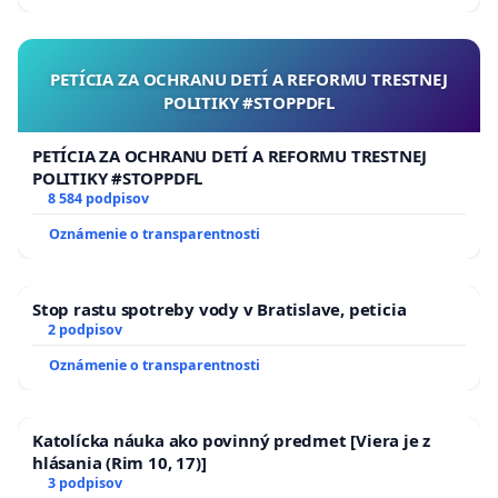
Umelé zdražovanie tradičných palív, a praktická
nemožnosť ich nahradiť tzv. „obnoviteľnými“
zdrojmi, nevyhnutne musí viesť k zvýšeniu cien
PETÍCIA ZA OCHRANU DETÍ A REFORMU TRESTNEJ
POLITIKY #STOPPDFL
energie. To sa premietne do všetkých produktov,
včítane potravín.
PETÍCIA ZA OCHRANU DETÍ A REFORMU TRESTNEJ
POLITIKY #STOPPDFL
Dôjde k nevyhnutnému poklesu životnej úrovne
8 584 podpisov
obyvateľov. Prirodzená tendencia ľudí, keď im
Oznámenie o transparentnosti
klesajú reálne príjmy, a nálada v spoločnosti je zlá,
je začať šetriť. To však spôsobí ďalší pokles
spotreby, a tým pádom aj výroby. Podniky prestanú
Stop rastu spotreby vody v Bratislave, peticia
2 podpisov
investovať a časom začnú prepúšťať. To spôsobí
Oznámenie o transparentnosti
ďalší pokles spotreby, a ešte zhorší náladu
v spoločnosti. Ľudia začnú ešte viac šetriť. To
spôsobí ďalší pokles výroby a ďalšie prepúšťanie.
Katolícka náuka ako povinný predmet [Viera je z
hlásania (Rim 10, 17)]
Prepustení zamestnanci znížia spotrebu na
3 podpisov
minimum a prestanú splácať svoje záväzky voči