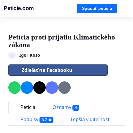
Peticie.com
Spustiť petíciu
Petícia proti prijatiu Klimatického
zákona
Igor Koso
·
I
Zdieľať na Facebooku
Petícia
Oznamy
4
Podpisy
Lepšia viditeľnosť
3 710