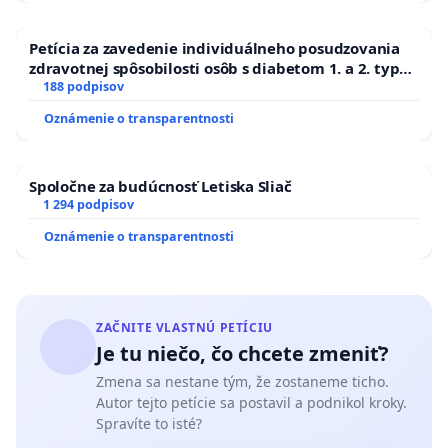
V rozpore s tvrdeniami predkladateľov
Petícia za zavedenie individuálneho posudzovania
v dôvodovej správe sme presvedčení, že zákon
zdravotnej spôsobilosti osôb s diabetom 1. a 2. typu
povedie okrem straty pracovných miest,
pri prijímaní do Policajného zboru SR
188 podpisov
aj k postupnej deindustrializácií Slovenska.
Oznámenie o transparentnosti
Zavedenie uhlíkového cla, ako ochrany pred
konkurenciou zo slobodného sveta, ktorý bude
Spoločne za budúcnosť Letiska Sliač
1 294 podpisov
naďalej postavený na tradičných palivách, povedie
v konečnom dôsledku k výrobe drahých
Oznámenie o transparentnosti
a nekonkurencieschopných výrobkov.
Ktoré si mimo postupne chudobnejúci Európsky
ZAČNITE VLASTNÚ PETÍCIU
klimatický skanzen nikto nekúpi. Niektoré firmy
Je tu niečo, čo chcete zmeniť?
nakoniec zareagujú tým, že presunú výrobu do
Zmena sa nestane tým, že zostaneme ticho.
slobodného sveta. A ak nebudú môcť predávať
Autor tejto petície sa postavil a podnikol kroky.
v Európe, budú vyrábať pre slobodný svet.
Spravíte to isté?