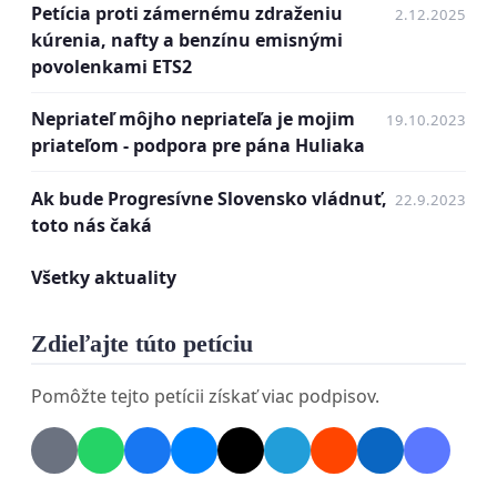
Petícia proti zámernému zdraženiu
2.12.2025
hospodárskych, osobných i politických slobôd
kúrenia, nafty a benzínu emisnými
občanov
povolenkami ETS2
- Zákon výrazne posilňuje moc byrokratov z
Nepriateľ môjho nepriateľa je mojim
19.10.2023
ministerstva životného prostredia
priateľom - podpora pre pána Huliaka
- Zákon povedie k možnosti samozvanej
Ak bude Progresívne Slovensko vládnuť,
22.9.2023
„zainteresovanej verejnosti“ - nikým nevolených,
toto nás čaká
ale zato dobre platených, profesionálnych
aktivistov z tretieho sektora, aby cez súdne
Všetky aktuality
rozhodnutia obchádzali demokratický proces.
Zdieľajte túto petíciu
- Súdy, po prijatí Zákona, budú môcť
rozhodnúť len o sprísňovaní klimatických
Pomôžte tejto petícii získať viac podpisov.
regulácií, nie o ich zmierňovaní.
- Zákon zavádza trafiky pre uvedomelých
zelených súdruhov, ktorých prakticky nebude