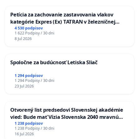
elektromobility. Ktorá má byť pritom, len akousi
Petícia za zachovanie zastavovania vlakov
prechodnou fázou.
kategórie Expres (Ex) TATRAN v železničnej
stanici Púchov
4 530 podpisov
Skutočným cieľom sociálnych inžinierov, byrokratov
1 622 Podpisy / 30 dni
z ministerstva životného prostredia, predkladateľov
8 Jul 2026
Zákona je, aby sa vlastníctvo osobných automobilov
stalo pre väčšinu nedostupným.
Spoločne za budúcnosť Letiska Sliač
Dobrovoľne to ale nepôjde.
Zákon vytvorí priestor
1 294 podpisov
a tlak na nadväzujúce zákony, podzákonné
1 294 Podpisy / 30 dni
normy, a súdne rozhodnutia, ktoré budú
23 Jul 2026
nepochybne represívnej povahy.
Čo dosiahnutie tohto konečného cieľa urobí so
Otvorený list predsedovi Slovenskej akadémie
vied: Bude mať Vízia Slovenska 2040 mravnú
životnou úrovňou Slovenska, Detroitu Európy,
chrbticu?
1 238 podpisov
montážnej linky svetových automobiliek ?
1 238 Podpisy / 30 dni
16 Jul 2026