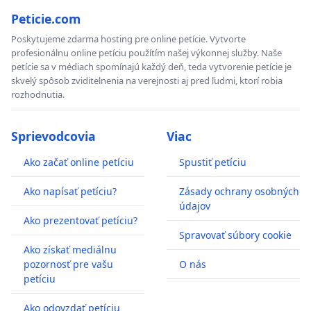
Pričom Zákon tým, že vo svojich dôsledkoch
Peticie.com
povedie k obmedzeniu hospodárskej slobody,
Poskytujeme zdarma hosting pre online petície. Vytvorte
zhoršuje podnikateľské prostredie. Tým naopak
profesionálnu online petíciu použítím našej výkonnej služby. Naše
petície sa v médiach spomínajú každý deň, teda vytvorenie petície je
znižuje šancu na vznik inovácií a technologických
skvelý spôsob zviditelnenia na verejnosti aj pred ľudmi, ktorí robia
prielomov, ktoré to majú zachrániť.
rozhodnutia.
Je to vlastne len ďalší pokus byrokratov, sociálnych
Sprievodcovia
Viac
inžinierov o plánovanie spoločnosti. Tentoraz
s využitím istých trhových prvkov.
Ako začať online petíciu
Spustiť petíciu
Ako napísať petíciu?
Zásady ochrany osobných
Celý Zákon je produktom etatistického, sociálno
údajov
inžinierského myslenia jeho predkladateľov -
Ako prezentovať petíciu?
štátnych byrokratov. Ľudí, na ktorých platí veta :
Spravovať súbory cookie
Ako získať mediálnu
„Kto nevie svojim spoluobčanom slúžiť, ten im chce
pozornosť pre vašu
O nás
vládnuť“.
petíciu
Preto žiadame, aby bol Zákon, ako celok,
Ako odovzdať petíciu