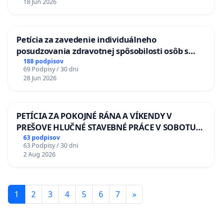
18 Jun 2026
Petícia za zavedenie individuálneho
posudzovania zdravotnej spôsobilosti osôb s
diabetom 1. a 2. typu pri prijímaní do
188 podpisov
69 Podpisy / 30 dni
Policajného zboru SR
28 Jun 2026
PETÍCIA ZA POKOJNÉ RÁNA A VÍKENDY V
PREŠOVE HLUČNÉ STAVEBNÉ PRÁCE V SOBOTU
LEN OD 9.00 DO 13.00 HOD., CEZ PRACOVNÝ
63 podpisov
63 Podpisy / 30 dni
TÝŽDEŇ CIEĽ 8.00 – 18.00 HOD. A PRAVIDELNÁ
2 Aug 2026
KONTROLA STAVBY C-AREA NA
ĎUMBIERSKEJ/MAGU
1
2
3
4
5
6
7
»