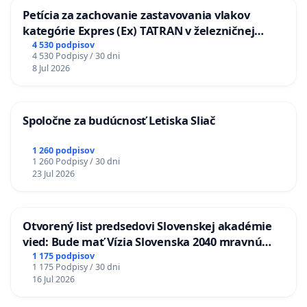
Petícia za zachovanie zastavovania vlakov
kategórie Expres (Ex) TATRAN v železničnej
stanici Púchov
4 530 podpisov
4 530 Podpisy / 30 dni
8 Jul 2026
Spoločne za budúcnosť Letiska Sliač
1 260 podpisov
1 260 Podpisy / 30 dni
23 Jul 2026
Otvorený list predsedovi Slovenskej akadémie
vied: Bude mať Vízia Slovenska 2040 mravnú
chrbticu?
1 175 podpisov
1 175 Podpisy / 30 dni
16 Jul 2026