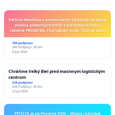
Petícia: Nesúhlas s umiestnením výstavby čerpacej
stanice pohonných hmôt s autoumyvárňou v
lokalite PROMCEN, Chorvátsky Grob - Čierna Voda
784 podpisov
249 Podpisy / 30 dni
8 Jun 2026
Chráňme Veľký Biel pred masívnym logistickým
centrom
234 podpisov
234 Podpisy / 30 dni
23 Jul 2026
PETÍCIA za zachovanie SNM – Múzea rusínskej