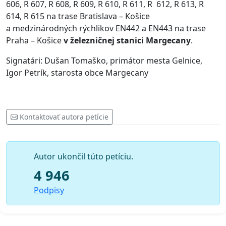
606, R 607, R 608, R 609, R 610, R 611, R 612, R 613, R
614, R 615 na trase Bratislava – Košice
a medzinárodných rýchlikov EN442 a EN443 na trase
Praha – Košice
v železničnej stanici Margecany
.
Signatári: Dušan Tomaško, primátor mesta Gelnice,
Igor Petrík, starosta obce Margecany
Kontaktovať autora petície
Autor ukončil túto petíciu.
4 946
Podpisy