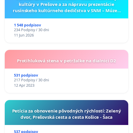
kultúry v Prešove a za nápravu prezentácie
rusínskeho kultúrneho dedičstva v SNM – Múzeu
ukrajinskej kultúry vo Svidníku
1 548 podpisov
234 Podpisy / 30 dni
11 Jun 2026
Protihluková stena v petržalke na dialnici D2
531 podpisov
217 Podpisy / 30 dni
12 Apr 2023
​Petícia za obnovenie pôvodných rýchlostí: Zelený
dvor, Prešovská cesta a cesta Košice - Šaca
537 podpisov