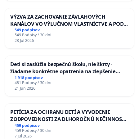
VÝZVA ZA ZACHOVANIE ZÁVLAHOVÝCH
KANÁLOV VO VÝLUČNOM VLASTNÍCTVE A POD
KONTROLOU SLOVENSKEJ REPUBLIKY & žiadosť
549 podpisov
549 Podpisy / 30 dni
na riešenie zanedbaného stavu závlahových a
23 Jul 2026
odvodňovacích kanálov na Slovensku
Deti si zaslúžia bezpečnú školu, nie škrty -
žiadame konkrétne opatrenia na zlepšenie
situácie v školstve
1 918 podpisov
481 Podpisy / 30 dni
21 Jun 2026
PETÍCIA ZA OCHRANU DETÍ A VYVODENIE
ZODPOVEDNOSTI ZA DLHOROČNÚ NEČINNOSŤ
A ZLYHANIE ŠTÁTU
459 podpisov
459 Podpisy / 30 dni
7 Jul 2026