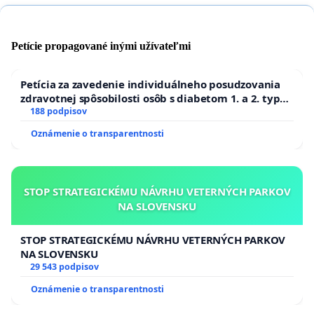
Petície propagované inými užívateľmi
Petícia za zavedenie individuálneho posudzovania
zdravotnej spôsobilosti osôb s diabetom 1. a 2. typu
pri prijímaní do Policajného zboru SR
188 podpisov
Oznámenie o transparentnosti
STOP STRATEGICKÉMU NÁVRHU VETERNÝCH PARKOV
NA SLOVENSKU
STOP STRATEGICKÉMU NÁVRHU VETERNÝCH PARKOV
NA SLOVENSKU
29 543 podpisov
Oznámenie o transparentnosti