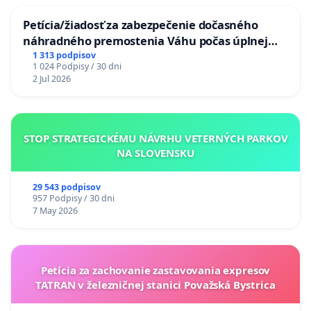
Petícia/žiadosť za zabezpečenie dočasného
náhradného premostenia Váhu počas úplnej
uzávery Vážskeho mosta v Komárne
1 313 podpisov
1 024 Podpisy / 30 dni
2 Jul 2026
STOP STRATEGICKÉMU NÁVRHU VETERNÝCH PARKOV
NA SLOVENSKU
29 543 podpisov
957 Podpisy / 30 dni
7 May 2026
Petícia za zachovanie zastavovania expresov
TATRAN v železničnej stanici Považská Bystrica