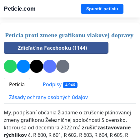
Peticie.com
Spustiť petíciu
Petícia proti zmene grafikonu vlakovej dopravy
Zdieľať na Facebooku (1144)
Petícia
Podpisy
4 946
Zásady ochrany osobných údajov
My, podpísaní občania žiadame o zrušenie plánovanej
zmeny grafikonu Železničnej spoločnosti Slovensko,
ktorou sa od decembra 2022 má
zrušiť zastavovanie
rýchlikov
č. R 600, R 601, R 602, R 603, R 604, R 605, R