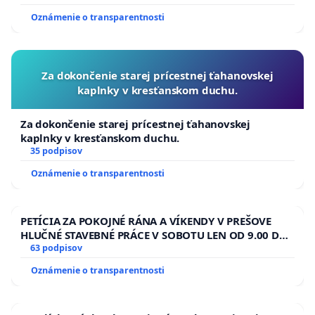
Oznámenie o transparentnosti
Za dokončenie starej prícestnej ťahanovskej
kaplnky v kresťanskom duchu.
Za dokončenie starej prícestnej ťahanovskej
kaplnky v kresťanskom duchu.
35 podpisov
Oznámenie o transparentnosti
PETÍCIA ZA POKOJNÉ RÁNA A VÍKENDY V PREŠOVE
HLUČNÉ STAVEBNÉ PRÁCE V SOBOTU LEN OD 9.00 DO
13.00 HOD., CEZ PRACOVNÝ TÝŽDEŇ CIEĽ 8.00 – 18.00
63 podpisov
HOD. A PRAVIDELNÁ KONTROLA STAVBY C-AREA NA
Oznámenie o transparentnosti
ĎUMBIERSKEJ/MAGU