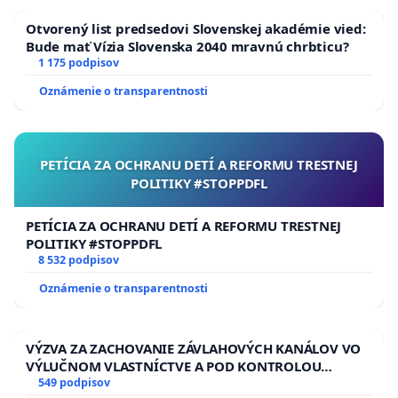
Otvorený list predsedovi Slovenskej akadémie vied:
Bude mať Vízia Slovenska 2040 mravnú chrbticu?
1 175 podpisov
Oznámenie o transparentnosti
PETÍCIA ZA OCHRANU DETÍ A REFORMU TRESTNEJ
POLITIKY #STOPPDFL
PETÍCIA ZA OCHRANU DETÍ A REFORMU TRESTNEJ
POLITIKY #STOPPDFL
8 532 podpisov
Oznámenie o transparentnosti
VÝZVA ZA ZACHOVANIE ZÁVLAHOVÝCH KANÁLOV VO
VÝLUČNOM VLASTNÍCTVE A POD KONTROLOU
SLOVENSKEJ REPUBLIKY & žiadosť na riešenie
549 podpisov