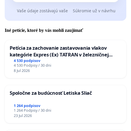
Vaše údaje zostávajú vaše
Súkromie už v návrhu
Iné petície, ktoré by vás mohli zaujímať
Petícia za zachovanie zastavovania vlakov
kategórie Expres (Ex) TATRAN v železničnej
stanici Púchov
4 530 podpisov
4 530 Podpisy / 30 dni
8 Jul 2026
Spoločne za budúcnosť Letiska Sliač
1 264 podpisov
1 264 Podpisy / 30 dni
23 Jul 2026