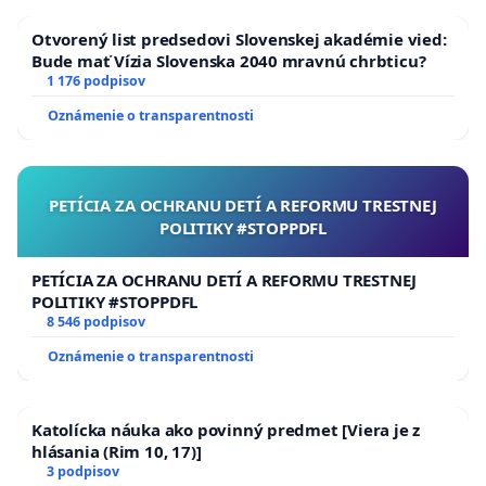
Signatári petície:
Otvorený list predsedovi Slovenskej akadémie vied:
Bude mať Vízia Slovenska 2040 mravnú chrbticu?
Miro HEREDOŠ (OZ VOĽNÁ ZÓNA)
1 176 podpisov
JUDr. Katarína BURDYOVÁ, Ing. Iveta
Oznámenie o transparentnosti
MICHALÍKOVA, PhDr. Darina Havrlentová, CSc.,
(OZ ARCHA)
PETÍCIA ZA OCHRANU DETÍ A REFORMU TRESTNEJ
Peter CHMELO (TEA PARTY SLOVENSKO)
POLITIKY #STOPPDFL
PETÍCIA ZA OCHRANU DETÍ A REFORMU TRESTNEJ
POLITIKY #STOPPDFL
8 546 podpisov
Oznámenie o transparentnosti
Katolícka náuka ako povinný predmet [Viera je z
hlásania (Rim 10, 17)]
3 podpisov