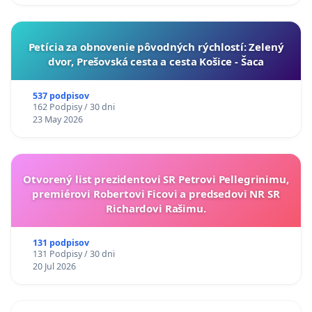
​Petícia za obnovenie pôvodných rýchlostí: Zelený
dvor, Prešovská cesta a cesta Košice - Šaca
537 podpisov
162 Podpisy / 30 dni
23 May 2026
Otvorený list prezidentovi SR Petrovi Pellegrinimu,
premiérovi Robertovi Ficovi a predsedovi NR SR
Richardovi Rašimu.
131 podpisov
131 Podpisy / 30 dni
20 Jul 2026