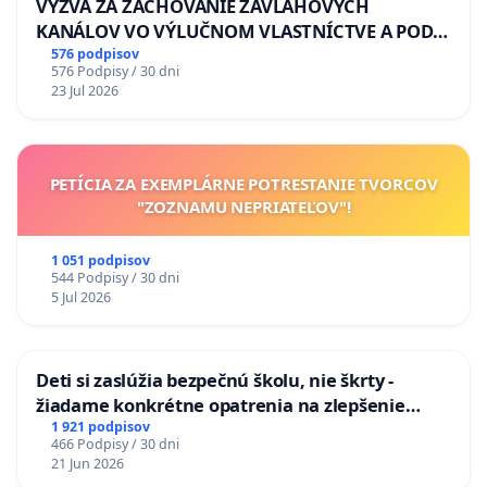
VÝZVA ZA ZACHOVANIE ZÁVLAHOVÝCH
KANÁLOV VO VÝLUČNOM VLASTNÍCTVE A POD
KONTROLOU SLOVENSKEJ REPUBLIKY & žiadosť
576 podpisov
576 Podpisy / 30 dni
na riešenie zanedbaného stavu závlahových a
23 Jul 2026
odvodňovacích kanálov na Slovensku
PETÍCIA ZA EXEMPLÁRNE POTRESTANIE TVORCOV
"ZOZNAMU NEPRIATEĽOV"!
1 051 podpisov
544 Podpisy / 30 dni
5 Jul 2026
Deti si zaslúžia bezpečnú školu, nie škrty -
žiadame konkrétne opatrenia na zlepšenie
situácie v školstve
1 921 podpisov
466 Podpisy / 30 dni
21 Jun 2026