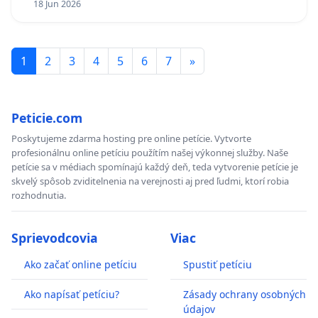
18 Jun 2026
1
2
3
4
5
6
7
»
Peticie.com
Poskytujeme zdarma hosting pre online petície. Vytvorte
profesionálnu online petíciu použítím našej výkonnej služby. Naše
petície sa v médiach spomínajú každý deň, teda vytvorenie petície je
skvelý spôsob zviditelnenia na verejnosti aj pred ľudmi, ktorí robia
rozhodnutia.
Sprievodcovia
Viac
Ako začať online petíciu
Spustiť petíciu
Ako napísať petíciu?
Zásady ochrany osobných
údajov