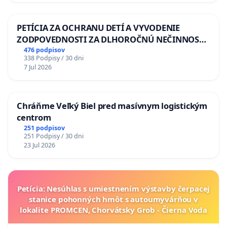
PETÍCIA ZA OCHRANU DETÍ A VYVODENIE
ZODPOVEDNOSTI ZA DLHOROČNÚ NEČINNOSŤ
A ZLYHANIE ŠTÁTU
476 podpisov
338 Podpisy / 30 dni
7 Jul 2026
Chráňme Veľký Biel pred masívnym logistickým
centrom
251 podpisov
251 Podpisy / 30 dni
23 Jul 2026
Petícia: Nesúhlas s umiestnením výstavby čerpacej
stanice pohonných hmôt s autoumyvárňou v
lokalite PROMCEN, Chorvátsky Grob - Čierna Voda