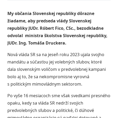
My občania Slovenskej republiky dôrazne
žiadame, aby predseda vlády Slovenskej
republiky JUDr. Róbert Fico, CSc., bezodkladne
odvolal ministra školstva Slovenskej republiky,
JUDr. Ing. Tomáša Druckera.
Nová vláda SR sa na jeseň roku 2023 ujala svojho
mandátu a súčasťou jej volebných sľubov, ktoré
dala slovenským voličom v predvolebnej kampani
bolo aj to, že sa nekompromisne vyrovná
s politickým mimovládnym sektorom.
Po vyše 16 mesiacoch sme však svedkami presného
opaku, kedy sa vláda SR nedrží svojich
predvolebných sľubov a politické, či dúhové
mimovládne organizácie sú naďalej dotované a