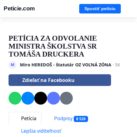
Peticie.com
Spustiť petíciu
PETÍCIA ZA ODVOLANIE
MINISTRA ŠKOLSTVA SR
TOMÁŠA DRUCKERA
Miro HEREDOŠ - štatutár OZ VOĽNÁ ZÓNA
· SK
M
Zdieľať na Facebooku
Petícia
Podpisy
8 526
Lepšia viditeľnosť