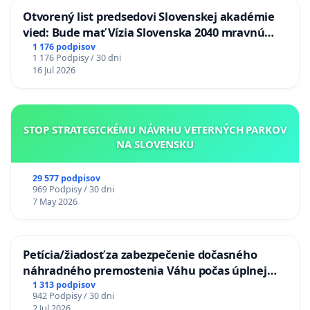
Otvorený list predsedovi Slovenskej akadémie
vied: Bude mať Vízia Slovenska 2040 mravnú
chrbticu?
1 176 podpisov
1 176 Podpisy / 30 dni
16 Jul 2026
STOP STRATEGICKÉMU NÁVRHU VETERNÝCH PARKOV
NA SLOVENSKU
29 577 podpisov
969 Podpisy / 30 dni
7 May 2026
Petícia/žiadosť za zabezpečenie dočasného
náhradného premostenia Váhu počas úplnej
uzávery Vážskeho mosta v Komárne
1 313 podpisov
942 Podpisy / 30 dni
2 Jul 2026