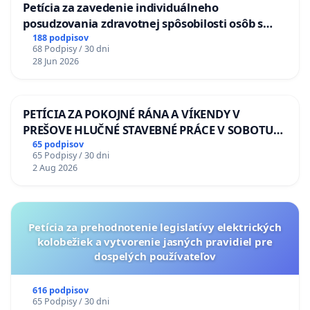
Petícia za zavedenie individuálneho
posudzovania zdravotnej spôsobilosti osôb s
diabetom 1. a 2. typu pri prijímaní do
188 podpisov
68 Podpisy / 30 dni
Policajného zboru SR
28 Jun 2026
PETÍCIA ZA POKOJNÉ RÁNA A VÍKENDY V
PREŠOVE HLUČNÉ STAVEBNÉ PRÁCE V SOBOTU
LEN OD 9.00 DO 13.00 HOD., CEZ PRACOVNÝ
65 podpisov
65 Podpisy / 30 dni
TÝŽDEŇ CIEĽ 8.00 – 18.00 HOD. A PRAVIDELNÁ
2 Aug 2026
KONTROLA STAVBY C-AREA NA
ĎUMBIERSKEJ/MAGU
Petícia za prehodnotenie legislatívy elektrických
kolobežiek a vytvorenie jasných pravidiel pre
dospelých používateľov
616 podpisov
65 Podpisy / 30 dni