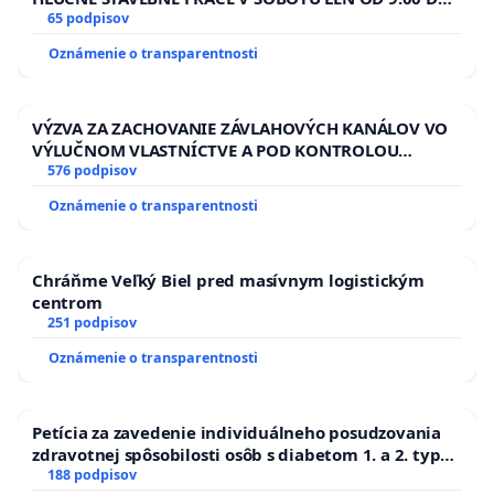
13.00 HOD., CEZ PRACOVNÝ TÝŽDEŇ CIEĽ 8.00 – 18.00
65 podpisov
HOD. A PRAVIDELNÁ KONTROLA STAVBY C-AREA NA
Oznámenie o transparentnosti
ĎUMBIERSKEJ/MAGU
VÝZVA ZA ZACHOVANIE ZÁVLAHOVÝCH KANÁLOV VO
VÝLUČNOM VLASTNÍCTVE A POD KONTROLOU
SLOVENSKEJ REPUBLIKY & žiadosť na riešenie
576 podpisov
zanedbaného stavu závlahových a odvodňovacích
Oznámenie o transparentnosti
kanálov na Slovensku
Chráňme Veľký Biel pred masívnym logistickým
centrom
251 podpisov
Oznámenie o transparentnosti
Petícia za zavedenie individuálneho posudzovania
zdravotnej spôsobilosti osôb s diabetom 1. a 2. typu
pri prijímaní do Policajného zboru SR
188 podpisov