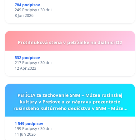
784 podpisov
249 Podpisy / 30 dni
8 Jun 2026
Protihluková stena v petržalke na dialnici D2
532 podpisov
217 Podpisy / 30 dni
12 Apr 2023
PETÍCIA za zachovanie SNM – Múzea rusínskej
kultúry v Prešove a za nápravu prezentácie
rusínskeho kultúrneho dedičstva v SNM – Múzeu
ukrajinskej kultúry vo Svidníku
1 549 podpisov
199 Podpisy / 30 dni
11 Jun 2026