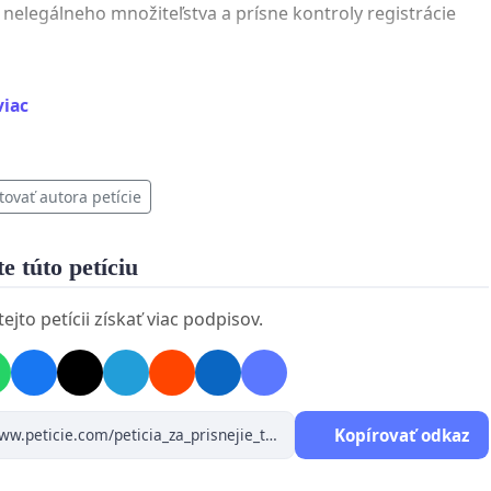
 nelegálneho množiteľstva a prísne kontroly registrácie
né kastrácie psov a mačiek v útulkoch s výnimkou
viac
ch programov.
ité odobratie zvieraťa pri preukázanom týraní bez
tovať autora petície
 zdĺhavého súdneho procesu.
dnejšie kontroly Regionálnych veterinárnych správ a ich
e túto petíciu
nosť za nekonanie v prípadoch týrania.
jto petícii získať viac podpisov.
nám zastaviť krutosť!
ím tejto petície dávate hlas tým, ktorí ho nemajú.
Kopírovať odkaz