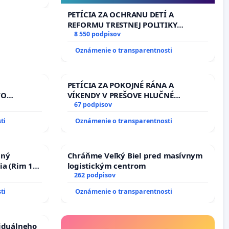
PETÍCIA ZA OCHRANU DETÍ A
REFORMU TRESTNEJ POLITIKY
#STOPPDFL
8 550 podpisov
Oznámenie o transparentnosti
PETÍCIA ZA POKOJNÉ RÁNA A
VO
VÍKENDY V PREŠOVE HLUČNÉ
A POD
STAVEBNÉ PRÁCE V SOBOTU LEN OD
67 podpisov
REPUBLIKY
9.00 DO 13.00 HOD., CEZ PRACOVNÝ
ti
Oznámenie o transparentnosti
nedbaného
TÝŽDEŇ CIEĽ 8.00 – 18.00 HOD. A
dňovacích
PRAVIDELNÁ KONTROLA STAVBY C-
AREA NA ĎUMBIERSKEJ/MAGU
nný
Chráňme Veľký Biel pred masívnym
ia (Rim 10,
logistickým centrom
262 podpisov
ti
Oznámenie o transparentnosti
viduálneho