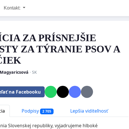
Kontakt:
ÍCIA ZA PRÍSNEJŠIE
STY ZA TÝRANIE PSOV A
IEK
 Magyaricsová
· SK
eľať na Facebooku
cia
Podpisy
Lepšia viditeľnosť
2 705
nia Slovenskej republiky, vyjadrujeme hlboké