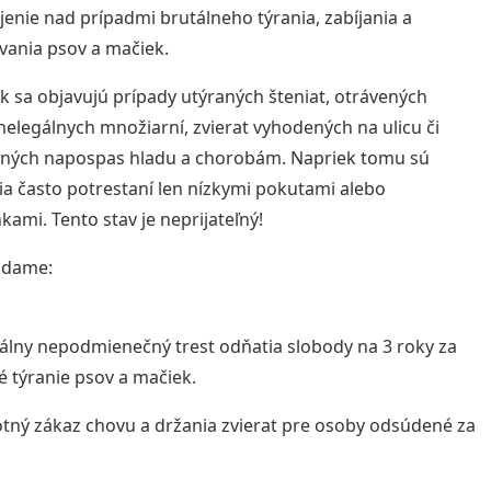
enie nad prípadmi brutálneho týrania, zabíjania a
ania psov a mačiek.
k sa objavujú prípady utýraných šteniat, otrávených
nelegálnych množiarní, zvierat vyhodených na ulicu či
ných napospas hladu a chorobám. Napriek tomu sú
ia často potrestaní len nízkymi pokutami alebo
ami. Tento stav je neprijateľný!
adame:
álny nepodmienečný trest odňatia slobody na 3 roky za
 týranie psov a mačiek.
otný zákaz chovu a držania zvierat pre osoby odsúdené za