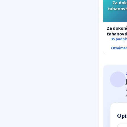
Za dok
ťahanovs
Za dokonč
ťahanovs
duchu.
35 podpi
Oznámeni
Opí