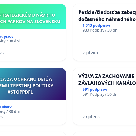
Petícia/žiadosť za zabe
STRATEGICKÉMU NÁVRHU
dočasného náhradného
CH PARKOV NA SLOVENSKU
premostenia Váhu poča
1 313 podpisov
930 Podpisy / 30 dni
uzávery Vážskeho most
odpisov
Komárne
sy / 30 dni
26
2 Jul 2026
VÝZVA ZA ZACHOVANIE
CIA ZA OCHRANU DETÍ A
ZÁVLAHOVÝCH KANÁLO
RMU TRESTNEJ POLITIKY
VÝLUČNOM VLASTNÍCTV
591 podpisov
#STOPPDFL
591 Podpisy / 30 dni
KONTROLOU SLOVENSK
REPUBLIKY & žiadosť na 
dpisov
zanedbaného stavu záv
sy / 30 dni
26
a odvodňovacích kanálo
23 Jul 2026
Slovensku