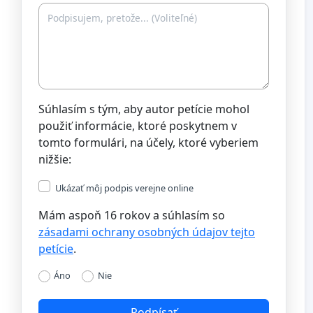
Súhlasím s tým, aby autor petície mohol
použiť informácie, ktoré poskytnem v
tomto formulári, na účely, ktoré vyberiem
nižšie:
Ukázať môj podpis verejne online
Mám aspoň 16 rokov a súhlasím so
zásadami ochrany osobných údajov tejto
petície
.
Áno
Nie
Podpísať