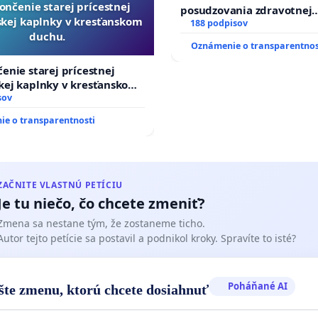
ončenie starej prícestnej
posudzovania zdravotnej
kej kaplnky v kresťanskom
spôsobilosti osôb s diabeto
188 podpisov
duchu.
typu pri prijímaní do Poli
Oznámenie o transparentnos
zboru SR
enie starej prícestnej
kej kaplnky v kresťanskom
sov
e o transparentnosti
ZAČNITE VLASTNÚ PETÍCIU
Je tu niečo, čo chcete zmeniť?
Zmena sa nestane tým, že zostaneme ticho.
Autor tejto petície sa postavil a podnikol kroky. Spravíte to isté?
Poháňané AI
šte zmenu, ktorú chcete dosiahnuť