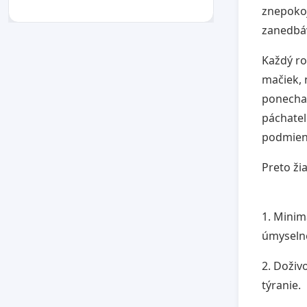
znepokoj
zanedbáv
Každý ro
mačiek, 
ponecha
páchatel
podmienk
Preto ži
1. Minim
úmyselné
2. Doživ
týranie.