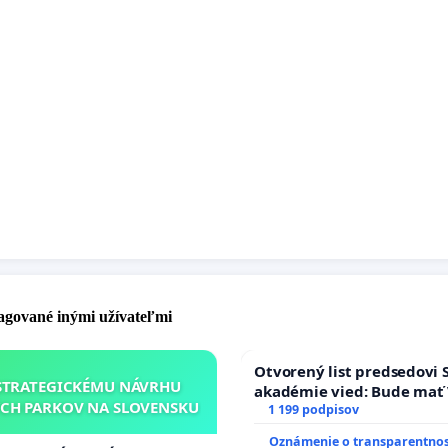
pagované inými užívateľmi
Otvorený list predsedovi 
STRATEGICKÉMU NÁVRHU
akadémie vied: Bude mať 
CH PARKOV NA SLOVENSKU
Slovenska 2040 mravnú ch
1 199 podpisov
Oznámenie o transparentnos