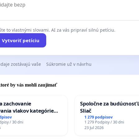
te to vlastnými slovami. AI za vás pripraví silnú petíciu.
Vytvoriť petíciu
daje zostávajú vaše
Súkromie už v návrhu
 ktoré by vás mohli zaujímať
za zachovanie
Spoločne za budúcnosť 
ania vlakov kategórie
Sliač
Ex) TATRAN v železničnej
dpisov
1 279 podpisov
pisy / 30 dni
1 279 Podpisy / 30 dni
Púchov
6
23 Jul 2026