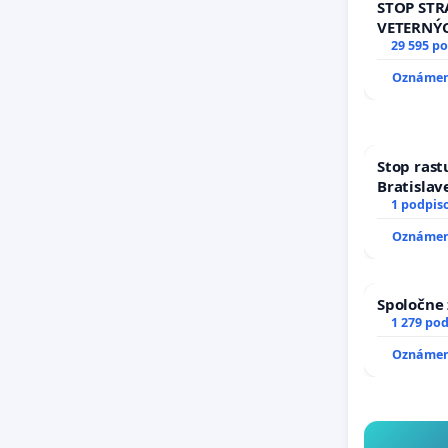
STOP ST
VETERNÝ
29 595 p
Oznámeni
Stop rast
Bratislave
1 podpis
Oznámeni
Spoločne 
1 279 po
Oznámeni