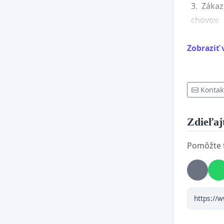
3. Zákaz
chovov.
4. Povin
Zobraziť 
adopčný
5. Okamž
Kontak
nutnosti
6. Dôkla
Zdieľajt
zodpoved
Pomôžte te
Pomôžte 
Podpísan