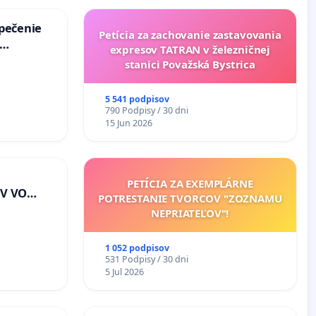
zpečenie
Petícia za zachovanie zastavovania
expresov TATRAN v železničnej
s úplnej
stanici Považská Bystrica
a v
5 541 podpisov
790 Podpisy / 30 dni
15 Jun 2026
PETÍCIA ZA EXEMPLÁRNE
V VO
POTRESTANIE TVORCOV "ZOZNAMU
E A POD
NEPRIATEĽOV"!
EJ
riešenie
1 052 podpisov
lahových
531 Podpisy / 30 dni
v na
5 Jul 2026