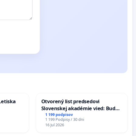
Letiska
Otvorený list predsedovi
Slovenskej akadémie vied: Bude
mať Vízia Slovenska 2040 mravnú
1 199 podpisov
1 199 Podpisy / 30 dni
chrbticu?
16 Jul 2026