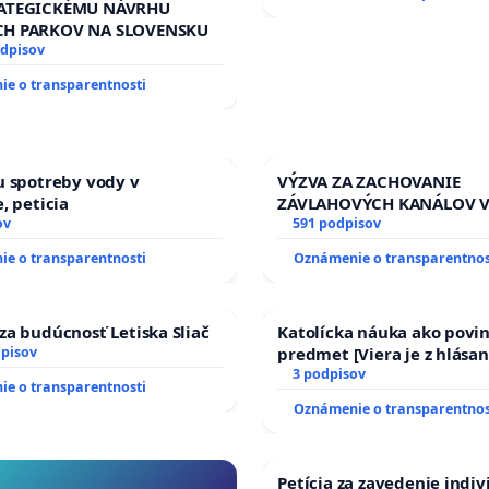
RATEGICKÉMU NÁVRHU
CH PARKOV NA SLOVENSKU
odpisov
e o transparentnosti
u spotreby vody v
VÝZVA ZA ZACHOVANIE
, peticia
ZÁVLAHOVÝCH KANÁLOV 
ov
VÝLUČNOM VLASTNÍCTVE 
591 podpisov
KONTROLOU SLOVENSKEJ 
e o transparentnosti
Oznámenie o transparentnos
& žiadosť na riešenie za
stavu závlahových a odvo
kanálov na Slovensku
za budúcnosť Letiska Sliač
Katolícka náuka ako povi
dpisov
predmet [Viera je z hlásan
17)]
3 podpisov
e o transparentnosti
Oznámenie o transparentnos
Petícia za zavedenie indi