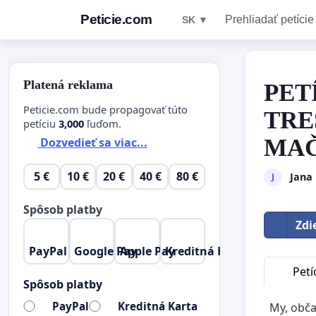
Peticie.com
Prehliadať petície
SK ▼
Platená reklama
PET
Peticie.com bude propagovať túto
TRE
petíciu
3,000
ľuďom.
MAČ
Dozvedieť sa viac...
5 €
10 €
20 €
40 €
80 €
Jana
J
Spôsob platby
Zdi
PayPal
Google Pay
Apple Pay
Kreditná Karta
Petí
Spôsob platby
PayPal
Kreditná Karta
My, obča