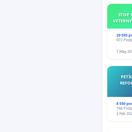
STOP 
VETERNÝ
29 595 p
972 Podpi
7 May 20
PETÍ
REFO
8 550 po
746 Podpi
2 Feb 20