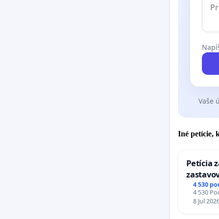
Napíš
Vaše ú
Iné petície,
Petícia 
zastavov
Expres (
4 530 po
4 530 Pod
stanici 
8 Jul 202