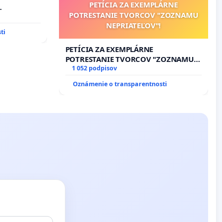
PETÍCIA ZA EXEMPLÁRNE
POTRESTANIE TVORCOV "ZOZNAMU
m 1. a 2.
NEPRIATEĽOV"!
cajného
ti
PETÍCIA ZA EXEMPLÁRNE
POTRESTANIE TVORCOV "ZOZNAMU
NEPRIATEĽOV"!
1 052 podpisov
Oznámenie o transparentnosti