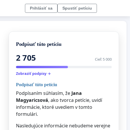
Prihlásiť sa
Spustiť petíciu
Podpísať túto petíciu
2 705
Cieľ: 5 000
Zobraziť podpisy →
Podpísať túto petíciu
Podpísaním súhlasím, že
Jana
Magyaricsová
, ako tvorca petície, uvidí
informácie, ktoré uvediem v tomto
formulári.
Nasledujúce informácie nebudeme verejne