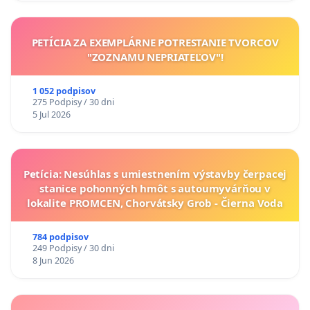
PETÍCIA ZA EXEMPLÁRNE POTRESTANIE TVORCOV
"ZOZNAMU NEPRIATEĽOV"!
1 052 podpisov
275 Podpisy / 30 dni
5 Jul 2026
Petícia: Nesúhlas s umiestnením výstavby čerpacej
stanice pohonných hmôt s autoumyvárňou v
lokalite PROMCEN, Chorvátsky Grob - Čierna Voda
784 podpisov
249 Podpisy / 30 dni
8 Jun 2026