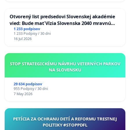
Otvorený list predsedovi Slovenskej akadémie
vied: Bude mať Vízia Slovenska 2040 mravnú
chrbticu?
1 233 podpisov
1 233 Podpisy / 30 dni
16 Jul 2026
STOP STRATEGICKÉMU NÁVRHU VETERNÝCH PARKOV
NA SLOVENSKU
29 634 podpisov
955 Podpisy / 30 dni
7 May 2026
PETÍCIA ZA OCHRANU DETÍ A REFORMU TRESTNEJ
POLITIKY #STOPPDFL