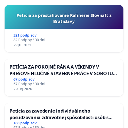
Peticia za prestahovanie Rafinerie Slovnaft z
Bratislavy
321 podpisov
82 Podpisy / 30 dni
29 Jul 2021
PETÍCIA ZA POKOJNÉ RÁNA A VÍKENDY V
PREŠOVE HLUČNÉ STAVEBNÉ PRÁCE V SOBOTU
LEN OD 9.00 DO 13.00 HOD., CEZ PRACOVNÝ
67 podpisov
67 Podpisy / 30 dni
TÝŽDEŇ CIEĽ 8.00 – 18.00 HOD. A PRAVIDELNÁ
2 Aug 2026
KONTROLA STAVBY C-AREA NA
ĎUMBIERSKEJ/MAGU
Petícia za zavedenie individuálneho
posudzovania zdravotnej spôsobilosti osôb s
diabetom 1. a 2. typu pri prijímaní do
188 podpisov
67 Podpisy / 30 dni