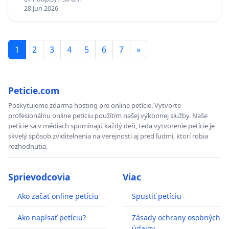
Policajného zboru SR
28 Jun 2026
1
2
3
4
5
6
7
»
Peticie.com
Poskytujeme zdarma hosting pre online petície. Vytvorte
profesionálnu online petíciu použítím našej výkonnej služby. Naše
petície sa v médiach spomínajú každý deň, teda vytvorenie petície je
skvelý spôsob zviditelnenia na verejnosti aj pred ľudmi, ktorí robia
rozhodnutia.
Sprievodcovia
Viac
Ako začať online petíciu
Spustiť petíciu
Ako napísať petíciu?
Zásady ochrany osobných
údajov