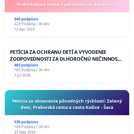
Protihluková stena v petržalke na dialnici D2
540 podpisov
223 Podpisy / 30 dni
12 Apr 2023
PETÍCIA ZA OCHRANU DETÍ A VYVODENIE
ZODPOVEDNOSTI ZA DLHOROČNÚ NEČINNOSŤ
A ZLYHANIE ŠTÁTU
483 podpisov
185 Podpisy / 30 dni
7 Jul 2026
​Petícia za obnovenie pôvodných rýchlostí: Zelený
dvor, Prešovská cesta a cesta Košice - Šaca
539 podpisov
164 Podpisy / 30 dni
23 May 2026