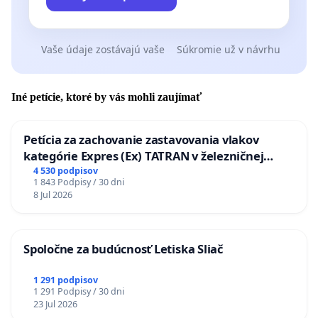
Vaše údaje zostávajú vaše
Súkromie už v návrhu
Iné petície, ktoré by vás mohli zaujímať
Petícia za zachovanie zastavovania vlakov
kategórie Expres (Ex) TATRAN v železničnej
stanici Púchov
4 530 podpisov
1 843 Podpisy / 30 dni
8 Jul 2026
Spoločne za budúcnosť Letiska Sliač
1 291 podpisov
1 291 Podpisy / 30 dni
23 Jul 2026