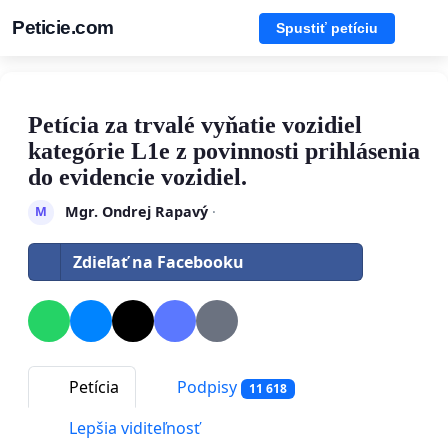
Peticie.com
Spustiť petíciu
Petícia za trvalé vyňatie vozidiel
kategórie L1e z povinnosti prihlásenia
do evidencie vozidiel.
Mgr. Ondrej Rapavý
·
M
Zdieľať na Facebooku
Petícia
Podpisy
11 618
Lepšia viditeľnosť