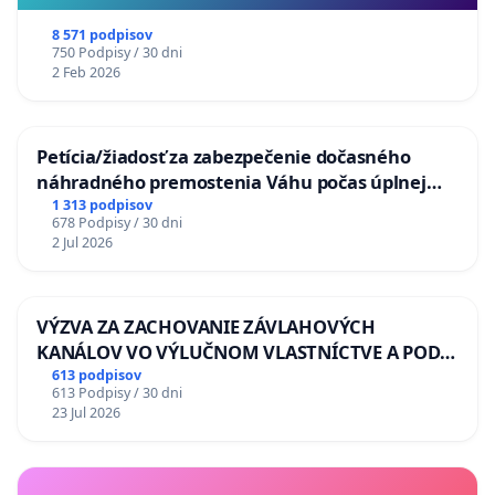
8 571 podpisov
750 Podpisy / 30 dni
2 Feb 2026
Petícia/žiadosť za zabezpečenie dočasného
náhradného premostenia Váhu počas úplnej
uzávery Vážskeho mosta v Komárne
1 313 podpisov
678 Podpisy / 30 dni
2 Jul 2026
VÝZVA ZA ZACHOVANIE ZÁVLAHOVÝCH
KANÁLOV VO VÝLUČNOM VLASTNÍCTVE A POD
KONTROLOU SLOVENSKEJ REPUBLIKY & žiadosť
613 podpisov
613 Podpisy / 30 dni
na riešenie zanedbaného stavu závlahových a
23 Jul 2026
odvodňovacích kanálov na Slovensku