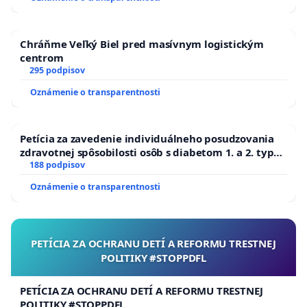
Chráňme Veľký Biel pred masívnym logistickým
centrom
295 podpisov
Oznámenie o transparentnosti
Petícia za zavedenie individuálneho posudzovania
zdravotnej spôsobilosti osôb s diabetom 1. a 2. typu
pri prijímaní do Policajného zboru SR
188 podpisov
Oznámenie o transparentnosti
PETÍCIA ZA OCHRANU DETÍ A REFORMU TRESTNEJ
POLITIKY #STOPPDFL
PETÍCIA ZA OCHRANU DETÍ A REFORMU TRESTNEJ
POLITIKY #STOPPDFL