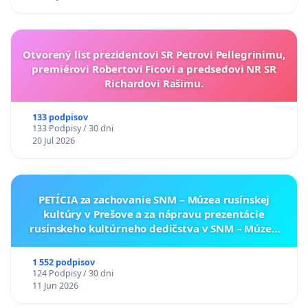
Otvorený list prezidentovi SR Petrovi Pellegrinimu,
premiérovi Robertovi Ficovi a predsedovi NR SR
Richardovi Rašimu.
133 podpisov
133 Podpisy / 30 dni
20 Jul 2026
PETÍCIA za zachovanie SNM – Múzea rusínskej
kultúry v Prešove a za nápravu prezentácie
rusínskeho kultúrneho dedičstva v SNM – Múzeu
ukrajinskej kultúry vo Svidníku
1 552 podpisov
124 Podpisy / 30 dni
11 Jun 2026