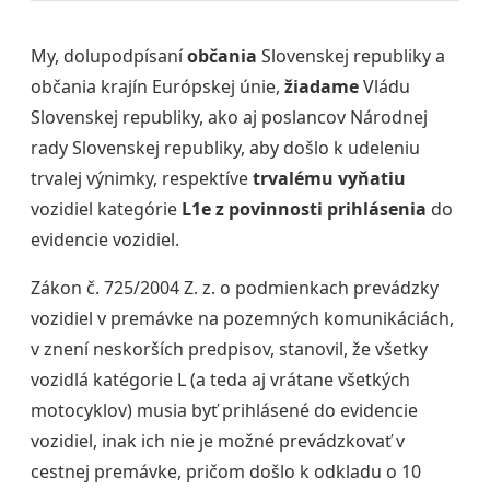
My, dolupodpísaní
občania
Slovenskej republiky a
občania krajín Európskej únie,
žiadame
Vládu
Slovenskej republiky, ako aj poslancov Národnej
rady Slovenskej republiky, aby došlo k udeleniu
trvalej výnimky, respektíve
trvalému vyňatiu
vozidiel kategórie
L1e z povinnosti prihlásenia
do
evidencie vozidiel.
Zákon č. 725/2004 Z. z. o podmienkach prevádzky
vozidiel v premávke na pozemných komunikáciách,
v znení neskorších predpisov, stanovil, že všetky
vozidlá katégorie L (a teda aj vrátane všetkých
motocyklov) musia byť prihlásené do evidencie
vozidiel, inak ich nie je možné prevádzkovať v
cestnej premávke, pričom došlo k odkladu o 10