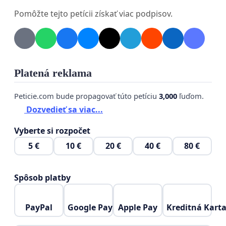
PS: Nepodpisujte cez
e-mail@seznam.cz
alebo
e-
Pomôžte tejto petícii získať viac podpisov.
mail@tiscali.cz
(notifikácie na tieto emaily
nechodia.)
Odporúčame podpisovať cez
e-
mail@gmail.com
Platená reklama
Peticie.com bude propagovať túto petíciu
3,000
ľuďom.
Dozvedieť sa viac...
Vyberte si rozpočet
5 €
10 €
20 €
40 €
80 €
Spôsob platby
PayPal
Google Pay
Apple Pay
Kreditná Kart