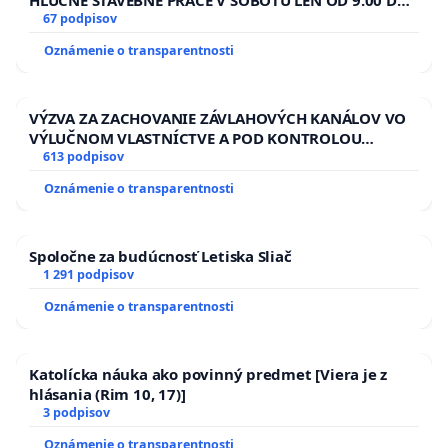
HLUČNÉ STAVEBNÉ PRÁCE V SOBOTU LEN OD 9.00 DO
13.00 HOD., CEZ PRACOVNÝ TÝŽDEŇ CIEĽ 8.00 – 18.00
67 podpisov
HOD. A PRAVIDELNÁ KONTROLA STAVBY C-AREA NA
Oznámenie o transparentnosti
ĎUMBIERSKEJ/MAGU
VÝZVA ZA ZACHOVANIE ZÁVLAHOVÝCH KANÁLOV VO
VÝLUČNOM VLASTNÍCTVE A POD KONTROLOU
SLOVENSKEJ REPUBLIKY & žiadosť na riešenie
613 podpisov
zanedbaného stavu závlahových a odvodňovacích
Oznámenie o transparentnosti
kanálov na Slovensku
Spoločne za budúcnosť Letiska Sliač
1 291 podpisov
Oznámenie o transparentnosti
Katolícka náuka ako povinný predmet [Viera je z
hlásania (Rim 10, 17)]
3 podpisov
Oznámenie o transparentnosti