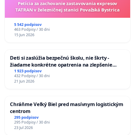
Petícia za zachovanie zastavovania expresov
TATRAN v železničnej stanici Považská Bystrica
5 542 podpisov
463 Podpisy / 30 dni
15 Jun 2026
Deti si zaslúžia bezpečnú školu, nie škrty -
žiadame konkrétne opatrenia na zlepšenie
situácie v školstve
1 923 podpisov
432 Podpisy / 30 dni
21 Jun 2026
Chráňme Veľký Biel pred masívnym logistickým
centrom
295 podpisov
295 Podpisy / 30 dni
23 Jul 2026