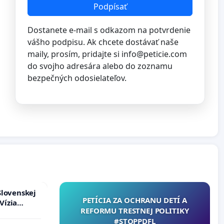
Podpísať
Dostanete e-mail s odkazom na potvrdenie
vášho podpisu. Ak chcete dostávať naše
maily, prosím, pridajte si
info@peticie.com
do svojho adresára alebo do zoznamu
bezpečných odosielateľov.
Slovenskej
PETÍCIA ZA OCHRANU DETÍ A
Vízia
REFORMU TRESTNEJ POLITIKY
rbticu?
#STOPPDFL