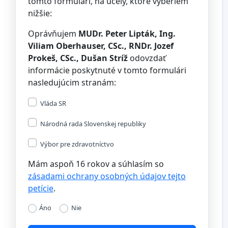
tomto formulári, na účely, ktoré vyberiem
nižšie:
Oprávňujem
MUDr. Peter Lipták, Ing.
Viliam Oberhauser, CSc., RNDr. Jozef
Prokeš, CSc., Dušan Stríž
odovzdať
informácie poskytnuté v tomto formulári
nasledujúcim stranám:
Vláda SR
Národná rada Slovenskej republiky
Výbor pre zdravotníctvo
Mám aspoň 16 rokov a súhlasím so
zásadami ochrany osobných údajov tejto
petície
.
Áno
Nie