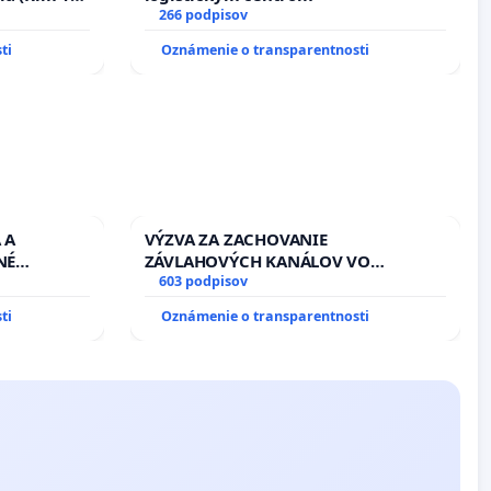
266 podpisov
ti
Oznámenie o transparentnosti
 A
VÝZVA ZA ZACHOVANIE
NÉ
ZÁVLAHOVÝCH KANÁLOV VO
U LEN OD
VÝLUČNOM VLASTNÍCTVE A POD
603 podpisov
PRACOVNÝ
KONTROLOU SLOVENSKEJ REPUBLIKY
ti
Oznámenie o transparentnosti
HOD. A
& žiadosť na riešenie zanedbaného
AVBY C-
stavu závlahových a odvodňovacích
AGU
kanálov na Slovensku