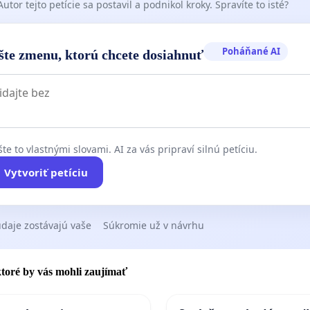
Autor tejto petície sa postavil a podnikol kroky. Spravíte to isté?
Poháňané AI
šte zmenu, ktorú chcete dosiahnuť
te to vlastnými slovami. AI za vás pripraví silnú petíciu.
Vytvoriť petíciu
daje zostávajú vaše
Súkromie už v návrhu
 ktoré by vás mohli zaujímať