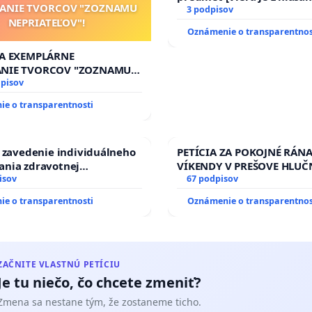
íž
- trvale bytom - Horné Saliby 50, 925 03 Horné Saliby.
TANIE TVORCOV "ZOZNAMU
17)]
3 podpisov
NEPRIATEĽOV"!
Oznámenie o transparentnos
ZA EXEMPLÁRNE
orá je oprávnená na zastupovanie v styku s orgánom verejnej
ANIE TVORCOV "ZOZNAMU
Dr. Peter Lipták – trvale bytom – Kalinčiakova 15, 831 04
ĽOV"!
dpisov
 831 04.
e o transparentnosti
a zavedenie individuálneho
PETÍCIA ZA POKOJNÉ RÁNA
ania zdravotnej
VÍKENDY V PREŠOVE HLUČ
sti osôb s diabetom 1. a 2.
isov
STAVEBNÉ PRÁCE V SOBOT
67 podpisov
prijímaní do Policajného
9.00 DO 13.00 HOD., CEZ 
e o transparentnosti
Oznámenie o transparentnos
TÝŽDEŇ CIEĽ 8.00 – 18.00 
PRAVIDELNÁ KONTROLA ST
AREA NA ĎUMBIERSKEJ/M
ZAČNITE VLASTNÚ PETÍCIU
Je tu niečo, čo chcete zmeniť?
Zmena sa nestane tým, že zostaneme ticho.