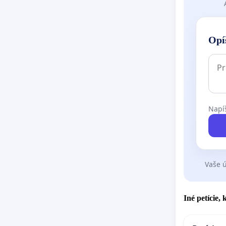
Opí
Napíš
Vaše ú
Iné petície,