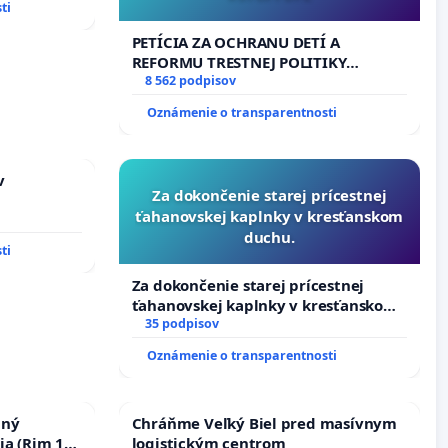
ti
PETÍCIA ZA OCHRANU DETÍ A
REFORMU TRESTNEJ POLITIKY
#STOPPDFL
8 562 podpisov
Oznámenie o transparentnosti
v
Za dokončenie starej prícestnej
ťahanovskej kaplnky v kresťanskom
duchu.
ti
Za dokončenie starej prícestnej
ťahanovskej kaplnky v kresťanskom
duchu.
35 podpisov
Oznámenie o transparentnosti
nný
Chráňme Veľký Biel pred masívnym
ia (Rim 10,
logistickým centrom