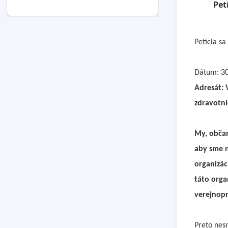
Pet
Petícia sa
Dátum: 30
Adresát: 
zdravotní
My, občan
aby sme m
organizác
táto orga
verejnopr
Preto nes