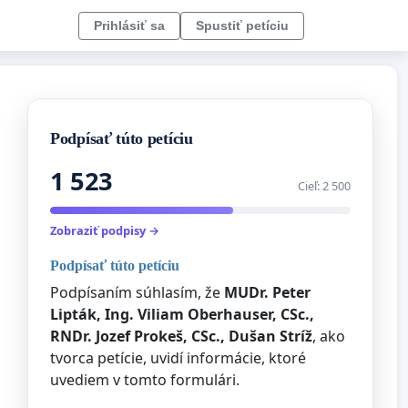
Prihlásiť sa
Spustiť petíciu
Podpísať túto petíciu
1 523
Cieľ: 2 500
Zobraziť podpisy →
Podpísať túto petíciu
Podpísaním súhlasím, že
MUDr. Peter
Lipták, Ing. Viliam Oberhauser, CSc.,
RNDr. Jozef Prokeš, CSc., Dušan Stríž
, ako
tvorca petície, uvidí informácie, ktoré
uvediem v tomto formulári.