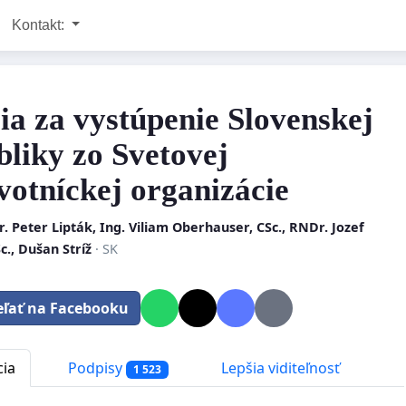
Kontakt:
cia za vystúpenie Slovenskej
bliky zo Svetovej
votníckej organizácie
 Peter Lipták, Ing. Viliam Oberhauser, CSc., RNDr. Jozef
c., Dušan Stríž
· SK
eľať na Facebooku
cia
Podpisy
Lepšia viditeľnosť
1 523