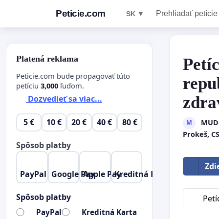
Peticie.com
Prehliadať petície
SK ▼
Platená reklama
Petí
Peticie.com bude propagovať túto
repu
petíciu
3,000
ľuďom.
zdra
Dozvedieť sa viac...
5 €
10 €
20 €
40 €
80 €
MUDr.
M
Prokeš, CS
Spôsob platby
Zdi
PayPal
Google Pay
Apple Pay
Kreditná Karta
Spôsob platby
Petí
PayPal
Kreditná Karta