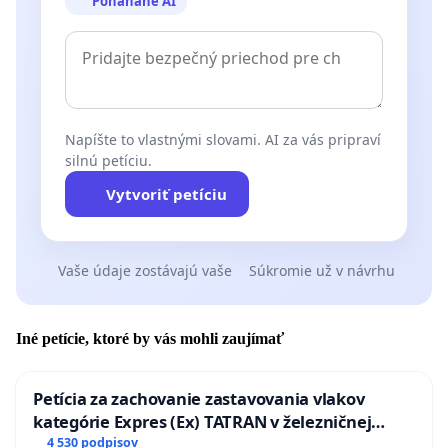
Poháňané AI
Napíšte to vlastnými slovami. AI za vás pripraví
silnú petíciu.
Vytvoriť petíciu
Vaše údaje zostávajú vaše
Súkromie už v návrhu
Iné petície, ktoré by vás mohli zaujímať
Petícia za zachovanie zastavovania vlakov
kategórie Expres (Ex) TATRAN v železničnej
stanici Púchov
4 530 podpisov