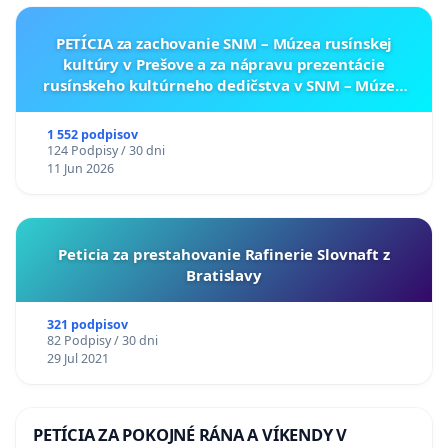
PETÍCIA za zachovanie SNM – Múzea rusínskej
kultúry v Prešove a za nápravu prezentácie
rusínskeho kultúrneho dedičstva v SNM – Múzeu
ukrajinskej kultúry vo Svidníku
1 552 podpisov
124 Podpisy / 30 dni
11 Jun 2026
Peticia za prestahovanie Rafinerie Slovnaft z
Bratislavy
321 podpisov
82 Podpisy / 30 dni
29 Jul 2021
PETÍCIA ZA POKOJNÉ RÁNA A VÍKENDY V