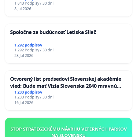
1 843 Podpisy / 30 dni
8 Jul 2026
Spoločne za budúcnosť Letiska Sliač
1 292 podpisov
1 292 Podpisy / 30 dni
23 Jul 2026
Otvorený list predsedovi Slovenskej akadémie
vied: Bude mať Vízia Slovenska 2040 mravnú
chrbticu?
1 233 podpisov
1 233 Podpisy / 30 dni
16 Jul 2026
STOP STRATEGICKÉMU NÁVRHU VETERNÝCH PARKOV
NA SLOVENSKU