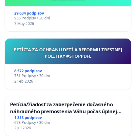
29 634 podpisov
955 Podpisy / 30 dni
7 May 2026
PETÍCIA ZA OCHRANU DETÍ A REFORMU TRESTNEJ
POLITIKY #STOPPDFL
8 572 podpisov
751 Podpisy / 30 dni
2 Feb 2026
Petícia/žiadosť za zabezpečenie dočasného
náhradného premostenia Váhu počas úplnej
uzávery Vážskeho mosta v Komárne
1 313 podpisov
678 Podpisy / 30 dni
2 Jul 2026