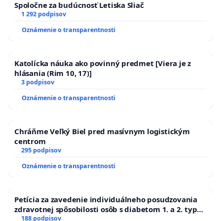
Spoločne za budúcnosť Letiska Sliač
1 292 podpisov
Oznámenie o transparentnosti
Katolícka náuka ako povinný predmet [Viera je z
hlásania (Rim 10, 17)]
3 podpisov
Oznámenie o transparentnosti
Chráňme Veľký Biel pred masívnym logistickým
centrom
295 podpisov
Oznámenie o transparentnosti
Petícia za zavedenie individuálneho posudzovania
zdravotnej spôsobilosti osôb s diabetom 1. a 2. typu
pri prijímaní do Policajného zboru SR
188 podpisov