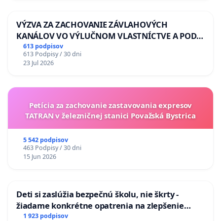
VÝZVA ZA ZACHOVANIE ZÁVLAHOVÝCH
KANÁLOV VO VÝLUČNOM VLASTNÍCTVE A POD
KONTROLOU SLOVENSKEJ REPUBLIKY & žiadosť
613 podpisov
613 Podpisy / 30 dni
na riešenie zanedbaného stavu závlahových a
23 Jul 2026
odvodňovacích kanálov na Slovensku
Petícia za zachovanie zastavovania expresov
TATRAN v železničnej stanici Považská Bystrica
5 542 podpisov
463 Podpisy / 30 dni
15 Jun 2026
Deti si zaslúžia bezpečnú školu, nie škrty -
žiadame konkrétne opatrenia na zlepšenie
situácie v školstve
1 923 podpisov