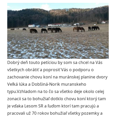
Dobrý deň touto petíciou by som sa chcel na Vás
všetkych obrátiť a poprosiť Vás o podporu o
zachovanie chovu koní na muránskej planine dvory
Veľká lúka a Dobšiná-Norik muranskeho
typu.Vzhladom na to čo sa všetko deje okolo celej
zonacii sa to bohužiaľ dotklo chovu koní ktorý tam
je vďaka Lesom SR a ľuďom ktorí tam pracujú a
pracovali už 70 rokov bohužiaľ všetky pozemky a