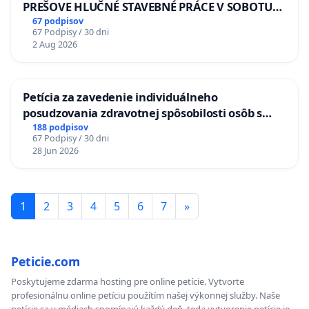
PREŠOVE HLUČNÉ STAVEBNÉ PRÁCE V SOBOTU
LEN OD 9.00 DO 13.00 HOD., CEZ PRACOVNÝ
67 podpisov
67 Podpisy / 30 dni
TÝŽDEŇ CIEĽ 8.00 – 18.00 HOD. A PRAVIDELNÁ
2 Aug 2026
KONTROLA STAVBY C-AREA NA
ĎUMBIERSKEJ/MAGU
Petícia za zavedenie individuálneho
posudzovania zdravotnej spôsobilosti osôb s
diabetom 1. a 2. typu pri prijímaní do
188 podpisov
67 Podpisy / 30 dni
Policajného zboru SR
28 Jun 2026
1
2
3
4
5
6
7
»
Peticie.com
Poskytujeme zdarma hosting pre online petície. Vytvorte
profesionálnu online petíciu použítím našej výkonnej služby. Naše