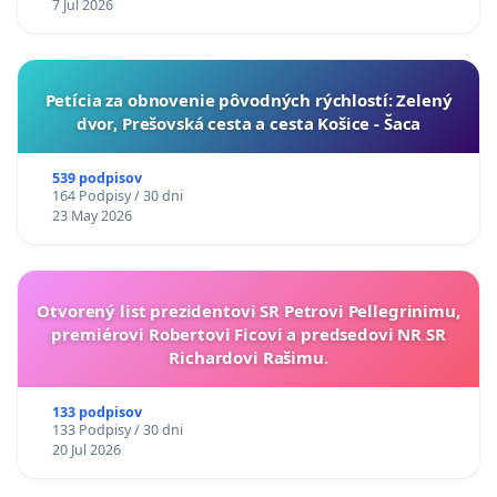
7 Jul 2026
​Petícia za obnovenie pôvodných rýchlostí: Zelený
dvor, Prešovská cesta a cesta Košice - Šaca
539 podpisov
164 Podpisy / 30 dni
23 May 2026
Otvorený list prezidentovi SR Petrovi Pellegrinimu,
premiérovi Robertovi Ficovi a predsedovi NR SR
Richardovi Rašimu.
133 podpisov
133 Podpisy / 30 dni
20 Jul 2026