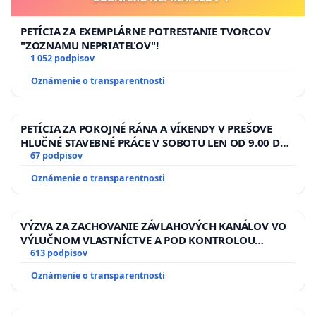
PETÍCIA ZA EXEMPLÁRNE POTRESTANIE TVORCOV
"ZOZNAMU NEPRIATEĽOV"!
1 052 podpisov
Oznámenie o transparentnosti
PETÍCIA ZA POKOJNÉ RÁNA A VÍKENDY V PREŠOVE
HLUČNÉ STAVEBNÉ PRÁCE V SOBOTU LEN OD 9.00 DO
13.00 HOD., CEZ PRACOVNÝ TÝŽDEŇ CIEĽ 8.00 – 18.00
67 podpisov
HOD. A PRAVIDELNÁ KONTROLA STAVBY C-AREA NA
Oznámenie o transparentnosti
ĎUMBIERSKEJ/MAGU
VÝZVA ZA ZACHOVANIE ZÁVLAHOVÝCH KANÁLOV VO
VÝLUČNOM VLASTNÍCTVE A POD KONTROLOU
SLOVENSKEJ REPUBLIKY & žiadosť na riešenie
613 podpisov
zanedbaného stavu závlahových a odvodňovacích
Oznámenie o transparentnosti
kanálov na Slovensku