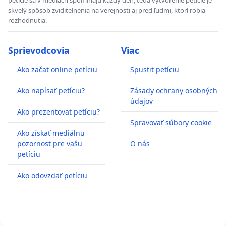
petície sa v médiach spomínajú každý deň, teda vytvorenie petície je
skvelý spôsob zviditelnenia na verejnosti aj pred ľudmi, ktorí robia
rozhodnutia.
Sprievodcovia
Viac
Ako začať online petíciu
Spustiť petíciu
Ako napísať petíciu?
Zásady ochrany osobných
údajov
Ako prezentovať petíciu?
Spravovať súbory cookie
Ako získať mediálnu
pozornosť pre vašu
O nás
petíciu
Ako odovzdať petíciu