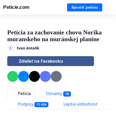
Peticie.com
Spustiť petíciu
Petícia za zachovanie chovu Norika
muranskeho na muránskej planine
Ivan Antalík
·
I
Zdieľať na Facebooku
Petícia
Oznamy
10
Podpisy
Lepšia viditeľnosť
11 434