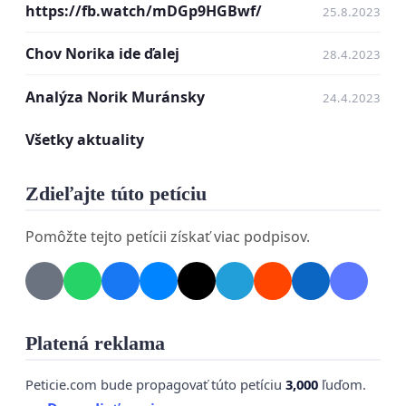
https://fb.watch/mDGp9HGBwf/
25.8.2023
Chov Norika ide ďalej
28.4.2023
Analýza Norik Muránsky
24.4.2023
Všetky aktuality
Zdieľajte túto petíciu
Pomôžte tejto petícii získať viac podpisov.
Platená reklama
Peticie.com bude propagovať túto petíciu
3,000
ľuďom.