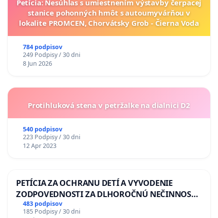
Petícia: Nesúhlas s umiestnením výstavby čerpacej
stanice pohonných hmôt s autoumyvárňou v
lokalite PROMCEN, Chorvátsky Grob - Čierna Voda
784 podpisov
249 Podpisy / 30 dni
8 Jun 2026
Protihluková stena v petržalke na dialnici D2
540 podpisov
223 Podpisy / 30 dni
12 Apr 2023
PETÍCIA ZA OCHRANU DETÍ A VYVODENIE
ZODPOVEDNOSTI ZA DLHOROČNÚ NEČINNOSŤ
A ZLYHANIE ŠTÁTU
483 podpisov
185 Podpisy / 30 dni