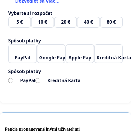
Dozvedieť sa viac...
Vyberte si rozpočet
5 €
10 €
20 €
40 €
80 €
Spôsob platby
PayPal
Google Pay
Apple Pay
Kreditná Kart
Spôsob platby
PayPal
Kreditná Karta
Petície propagované inými užívateľmi