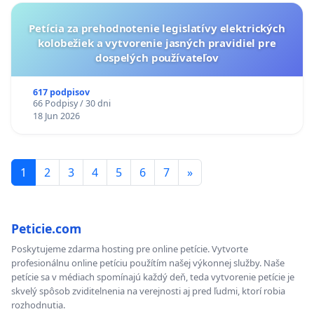
Petícia za prehodnotenie legislatívy elektrických
kolobežiek a vytvorenie jasných pravidiel pre
dospelých používateľov
617 podpisov
66 Podpisy / 30 dni
18 Jun 2026
1
2
3
4
5
6
7
»
Peticie.com
Poskytujeme zdarma hosting pre online petície. Vytvorte
profesionálnu online petíciu použítím našej výkonnej služby. Naše
petície sa v médiach spomínajú každý deň, teda vytvorenie petície je
skvelý spôsob zviditelnenia na verejnosti aj pred ľudmi, ktorí robia
rozhodnutia.