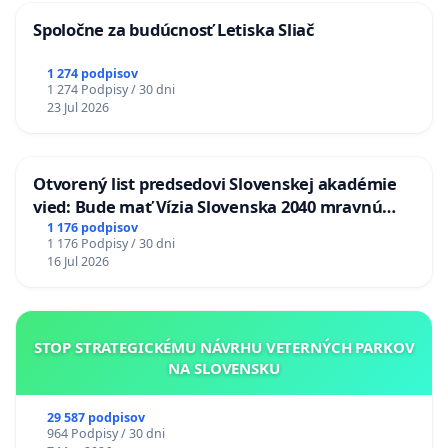
Spoločne za budúcnosť Letiska Sliač
1 274 podpisov
1 274 Podpisy / 30 dni
23 Jul 2026
Otvorený list predsedovi Slovenskej akadémie
vied: Bude mať Vízia Slovenska 2040 mravnú
chrbticu?
1 176 podpisov
1 176 Podpisy / 30 dni
16 Jul 2026
STOP STRATEGICKÉMU NÁVRHU VETERNÝCH PARKOV
NA SLOVENSKU
29 587 podpisov
964 Podpisy / 30 dni