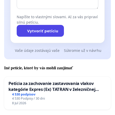
Napíšte to vlastnými slovami. AI za vás pripraví
silnú petíciu.
Vytvoriť petíciu
Vaše údaje zostávajú vaše
Súkromie už v návrhu
Iné petície, ktoré by vás mohli zaujímať
Petícia za zachovanie zastavovania vlakov
kategórie Expres (Ex) TATRAN v železničnej
stanici Púchov
4 530 podpisov
4 530 Podpisy / 30 dni
8 Jul 2026