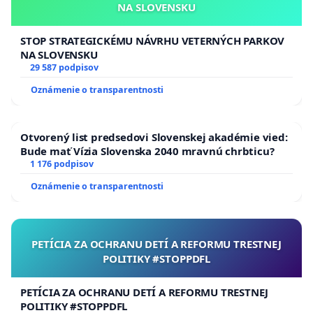
NA SLOVENSKU
2030.
d.) Žiadame vykonať biologický prieskum riešeného
STOP STRATEGICKÉMU NÁVRHU VETERNÝCH PARKOV
NA SLOVENSKU
územia s dôrazom na vŕbový lesík. e.) K nulovému
29 587 podpisov
a k navrhovanému variantu žiadame pridať tento
Oznámenie o transparentnosti
nový variant: Realizovať navrhovanú činnosť tak,
aby sa nedotknuto zachoval vŕbový lesík v rozsahu
10 metrov od kmeňov okrajových stromov.
Otvorený list predsedovi Slovenskej akadémie vied:
Bude mať Vízia Slovenska 2040 mravnú chrbticu?
Kapacitne vhodnú časť odvodnenia spevnených
1 176 podpisov
plôch projektu vyústiť do mokrade vŕbového lesíka.
Oznámenie o transparentnosti
2.) Žiadame mesto, aby v zmysle petície využilo aj
ústne pojednávanie 5. 5. 2026. V prípade, ak bude
PETÍCIA ZA OCHRANU DETÍ A REFORMU TRESTNEJ
v záväznom rozhodnutí navrhovaná činnosť
POLITIKY #STOPPDFL
vyhodnotená tak, že sa nebude posudzovať jej
vplyv na životné prostredie, žiadame mesto Pezinok
PETÍCIA ZA OCHRANU DETÍ A REFORMU TRESTNEJ
aby sa odvolalo a žiadalo posudzovanie v zmysle
POLITIKY #STOPPDFL