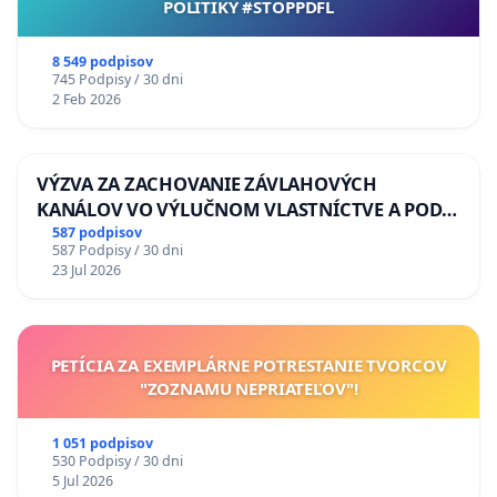
POLITIKY #STOPPDFL
8 549 podpisov
745 Podpisy / 30 dni
2 Feb 2026
VÝZVA ZA ZACHOVANIE ZÁVLAHOVÝCH
KANÁLOV VO VÝLUČNOM VLASTNÍCTVE A POD
KONTROLOU SLOVENSKEJ REPUBLIKY & žiadosť
587 podpisov
587 Podpisy / 30 dni
na riešenie zanedbaného stavu závlahových a
23 Jul 2026
odvodňovacích kanálov na Slovensku
PETÍCIA ZA EXEMPLÁRNE POTRESTANIE TVORCOV
"ZOZNAMU NEPRIATEĽOV"!
1 051 podpisov
530 Podpisy / 30 dni
5 Jul 2026