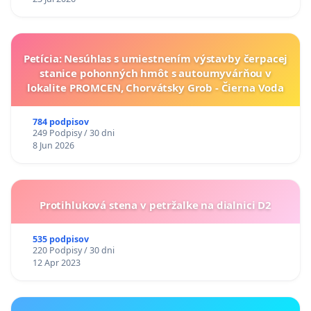
Petícia: Nesúhlas s umiestnením výstavby čerpacej
stanice pohonných hmôt s autoumyvárňou v
lokalite PROMCEN, Chorvátsky Grob - Čierna Voda
784 podpisov
249 Podpisy / 30 dni
8 Jun 2026
Protihluková stena v petržalke na dialnici D2
535 podpisov
220 Podpisy / 30 dni
12 Apr 2023