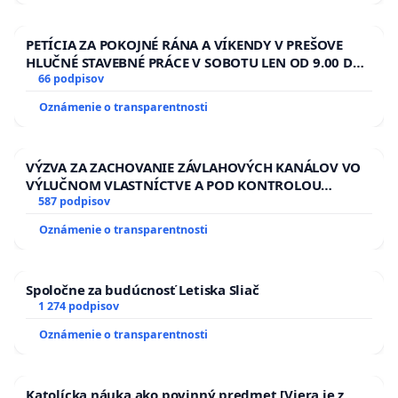
PETÍCIA ZA POKOJNÉ RÁNA A VÍKENDY V PREŠOVE
HLUČNÉ STAVEBNÉ PRÁCE V SOBOTU LEN OD 9.00 DO
13.00 HOD., CEZ PRACOVNÝ TÝŽDEŇ CIEĽ 8.00 – 18.00
66 podpisov
HOD. A PRAVIDELNÁ KONTROLA STAVBY C-AREA NA
Oznámenie o transparentnosti
ĎUMBIERSKEJ/MAGU
VÝZVA ZA ZACHOVANIE ZÁVLAHOVÝCH KANÁLOV VO
VÝLUČNOM VLASTNÍCTVE A POD KONTROLOU
SLOVENSKEJ REPUBLIKY & žiadosť na riešenie
587 podpisov
zanedbaného stavu závlahových a odvodňovacích
Oznámenie o transparentnosti
kanálov na Slovensku
Spoločne za budúcnosť Letiska Sliač
1 274 podpisov
Oznámenie o transparentnosti
Katolícka náuka ako povinný predmet [Viera je z