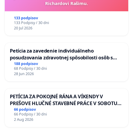
Richardovi Rašimu.
133 podpisov
133 Podpisy / 30 dni
20 Jul 2026
Petícia za zavedenie individuálneho
posudzovania zdravotnej spôsobilosti osôb s
diabetom 1. a 2. typu pri prijímaní do
188 podpisov
68 Podpisy / 30 dni
Policajného zboru SR
28 Jun 2026
PETÍCIA ZA POKOJNÉ RÁNA A VÍKENDY V
PREŠOVE HLUČNÉ STAVEBNÉ PRÁCE V SOBOTU
LEN OD 9.00 DO 13.00 HOD., CEZ PRACOVNÝ
66 podpisov
66 Podpisy / 30 dni
TÝŽDEŇ CIEĽ 8.00 – 18.00 HOD. A PRAVIDELNÁ
2 Aug 2026
KONTROLA STAVBY C-AREA NA
ĎUMBIERSKEJ/MAGU