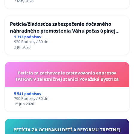
7 May 2026
Petícia/žiadosť za zabezpečenie dočasného
náhradného premostenia Váhu počas úplnej
uzávery Vážskeho mosta v Komárne
1 313 podpisov
930 Podpisy / 30 dni
2 Jul 2026
Petícia za zachovanie zastavovania expresov
TATRAN v železničnej stanici Považská Bystrica
5 541 podpisov
790 Podpisy / 30 dni
15 Jun 2026
PETÍCIA ZA OCHRANU DETÍ A REFORMU TRESTNEJ