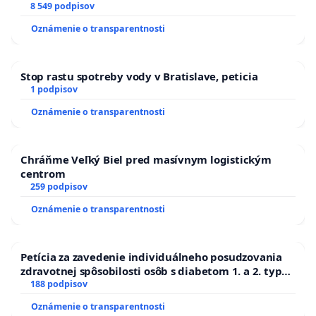
8 549 podpisov
petície.
Oznámenie o transparentnosti
3.) Od mesta žiadame, aby rokovalo s investorom
o ponechaní lesíka, o vyústení odvodnenia
Stop rastu spotreby vody v Bratislave, peticia
spevnených plôch do lesíka a aby pozemok lesíka
1 podpisov
odkúpilo do užívania mesta.
Oznámenie o transparentnosti
Chráňme Veľký Biel pred masívnym logistickým
Petičný výbor:
Zelená hliadka Pezinok o. z.,
centrom
Vladislav Marušic (predseda), Za hradbami 18, 902
259 podpisov
01 Pezinok
Oznámenie o transparentnosti
Petícia za zavedenie individuálneho posudzovania
Zástupca petície a osoba na zastupovanie v
zdravotnej spôsobilosti osôb s diabetom 1. a 2. typu
styku s orgánom verejnej moci:
Vladislav Marušic,
pri prijímaní do Policajného zboru SR
188 podpisov
Za hradbami 18, 902 01 Pezinok
Oznámenie o transparentnosti