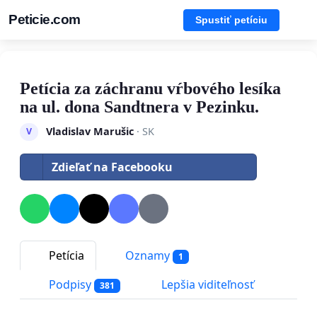
Peticie.com
Spustiť petíciu
Petícia za záchranu vŕbového lesíka
na ul. dona Sandtnera v Pezinku.
Vladislav Marušic
· SK
V
Zdieľať na Facebooku
Petícia
Oznamy
1
Podpisy
Lepšia viditeľnosť
381