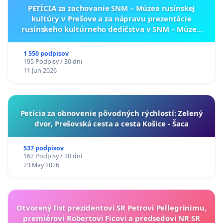
PETÍCIA za zachovanie SNM – Múzea rusínskej
kultúry v Prešove a za nápravu prezentácie
rusínskeho kultúrneho dedičstva v SNM – Múzeu
ukrajinskej kultúry vo Svidníku
1 550 podpisov
195 Podpisy / 30 dni
11 Jun 2026
​Petícia za obnovenie pôvodných rýchlostí: Zelený
dvor, Prešovská cesta a cesta Košice - Šaca
537 podpisov
162 Podpisy / 30 dni
23 May 2026
Otvorený list prezidentovi SR Petrovi Pellegrinimu,
premiérovi Robertovi Ficovi a predsedovi NR SR