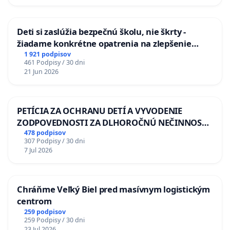
Deti si zaslúžia bezpečnú školu, nie škrty -
žiadame konkrétne opatrenia na zlepšenie
situácie v školstve
1 921 podpisov
461 Podpisy / 30 dni
21 Jun 2026
PETÍCIA ZA OCHRANU DETÍ A VYVODENIE
ZODPOVEDNOSTI ZA DLHOROČNÚ NEČINNOSŤ
A ZLYHANIE ŠTÁTU
478 podpisov
307 Podpisy / 30 dni
7 Jul 2026
Chráňme Veľký Biel pred masívnym logistickým
centrom
259 podpisov
259 Podpisy / 30 dni
23 Jul 2026