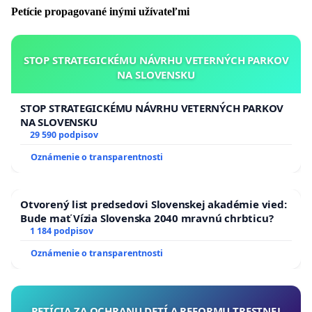
sa na územie Slovenskej republiky bez obmedzení,
Petície propagované inými užívateľmi
prípadne s negatívnym testom RT-PCR alebo
antigénovým testom, ktoré by mali byť občanom
poskytované zdarma, ako aj v ostatných členských
STOP STRATEGICKÉMU NÁVRHU VETERNÝCH PARKOV
NA SLOVENSKU
krajinách EÚ.
STOP STRATEGICKÉMU NÁVRHU VETERNÝCH PARKOV
NA SLOVENSKU
29 590 podpisov
Oznámenie o transparentnosti
Otvorený list predsedovi Slovenskej akadémie vied:
Bude mať Vízia Slovenska 2040 mravnú chrbticu?
1 184 podpisov
Oznámenie o transparentnosti
PETÍCIA ZA OCHRANU DETÍ A REFORMU TRESTNEJ