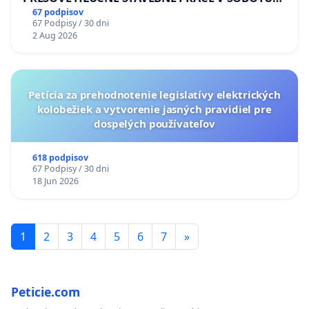
LEN OD 9.00 DO 13.00 HOD., CEZ PRACOVNÝ
67 podpisov
67 Podpisy / 30 dni
TÝŽDEŇ CIEĽ 8.00 – 18.00 HOD. A PRAVIDELNÁ
2 Aug 2026
KONTROLA STAVBY C-AREA NA
ĎUMBIERSKEJ/MAGU
Petícia za prehodnotenie legislatívy elektrických
kolobežiek a vytvorenie jasných pravidiel pre
dospelých používateľov
618 podpisov
67 Podpisy / 30 dni
18 Jun 2026
1
2
3
4
5
6
7
»
Peticie.com