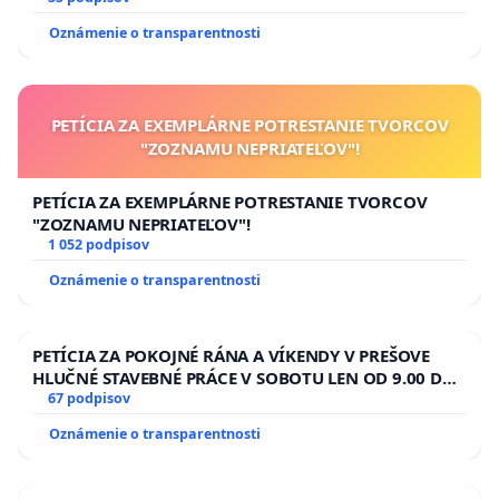
Oznámenie o transparentnosti
PETÍCIA ZA EXEMPLÁRNE POTRESTANIE TVORCOV
"ZOZNAMU NEPRIATEĽOV"!
PETÍCIA ZA EXEMPLÁRNE POTRESTANIE TVORCOV
"ZOZNAMU NEPRIATEĽOV"!
1 052 podpisov
Oznámenie o transparentnosti
PETÍCIA ZA POKOJNÉ RÁNA A VÍKENDY V PREŠOVE
HLUČNÉ STAVEBNÉ PRÁCE V SOBOTU LEN OD 9.00 DO
13.00 HOD., CEZ PRACOVNÝ TÝŽDEŇ CIEĽ 8.00 – 18.00
67 podpisov
HOD. A PRAVIDELNÁ KONTROLA STAVBY C-AREA NA
Oznámenie o transparentnosti
ĎUMBIERSKEJ/MAGU