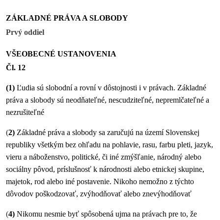
ZÁKLADNÉ PRÁVA A SLOBODY
Prvý oddiel
VŠEOBECNÉ USTANOVENIA
Čl. 12
(1)
Ľudia sú slobodní a rovní v dôstojnosti i v právach. Základné
práva a slobody sú neodňateľné, nescudziteľné, nepremlčateľné a
nezrušiteľné
(
2)
Základné práva a slobody sa zaručujú na území Slovenskej
republiky všetkým bez ohľadu na pohlavie, rasu, farbu pleti, jazyk,
vieru a náboženstvo, politické, či iné zmýšľanie, národný alebo
sociálny pôvod, príslušnosť k národnosti alebo etnickej skupine,
majetok, rod alebo iné postavenie. Nikoho nemožno z týchto
dôvodov poškodzovať, zvýhodňovať alebo znevýhodňovať
(
4)
Nikomu nesmie byť spôsobená ujma na právach pre to, že