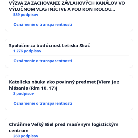
VÝZVA ZA ZACHOVANIE ZÁVLAHOVÝCH KANÁLOV VO
VÝLUČNOM VLASTNÍCTVE A POD KONTROLOU
SLOVENSKEJ REPUBLIKY & žiadosť na riešenie
589 podpisov
zanedbaného stavu závlahových a odvodňovacích
Oznámenie o transparentnosti
kanálov na Slovensku
Spoločne za budúcnosť Letiska Sliač
1 276 podpisov
Oznámenie o transparentnosti
Katolícka náuka ako povinný predmet [Viera je z
hlásania (Rim 10, 17)]
3 podpisov
Oznámenie o transparentnosti
Chráňme Veľký Biel pred masívnym logistickým
centrom
260 podpisov