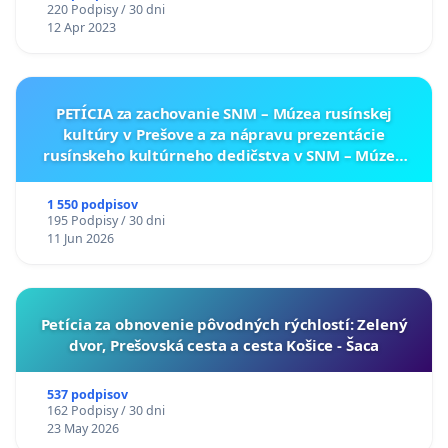
220 Podpisy / 30 dni
12 Apr 2023
PETÍCIA za zachovanie SNM – Múzea rusínskej
kultúry v Prešove a za nápravu prezentácie
rusínskeho kultúrneho dedičstva v SNM – Múzeu
ukrajinskej kultúry vo Svidníku
1 550 podpisov
195 Podpisy / 30 dni
11 Jun 2026
​Petícia za obnovenie pôvodných rýchlostí: Zelený
dvor, Prešovská cesta a cesta Košice - Šaca
537 podpisov
162 Podpisy / 30 dni
23 May 2026