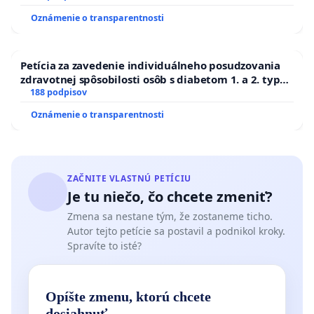
Oznámenie o transparentnosti
Petícia za zavedenie individuálneho posudzovania
zdravotnej spôsobilosti osôb s diabetom 1. a 2. typu
pri prijímaní do Policajného zboru SR
188 podpisov
Oznámenie o transparentnosti
ZAČNITE VLASTNÚ PETÍCIU
Je tu niečo, čo chcete zmeniť?
Zmena sa nestane tým, že zostaneme ticho.
Autor tejto petície sa postavil a podnikol kroky.
Spravíte to isté?
Opíšte zmenu, ktorú chcete
dosiahnuť