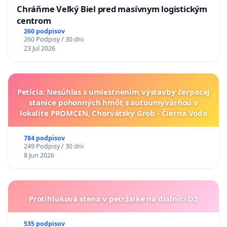
Chráňme Veľký Biel pred masívnym logistickým
centrom
260 podpisov
260 Podpisy / 30 dni
23 Jul 2026
Petícia: Nesúhlas s umiestnením výstavby čerpacej
stanice pohonných hmôt s autoumyvárňou v
lokalite PROMCEN, Chorvátsky Grob - Čierna Voda
784 podpisov
249 Podpisy / 30 dni
8 Jun 2026
Protihluková stena v petržalke na dialnici D2
535 podpisov