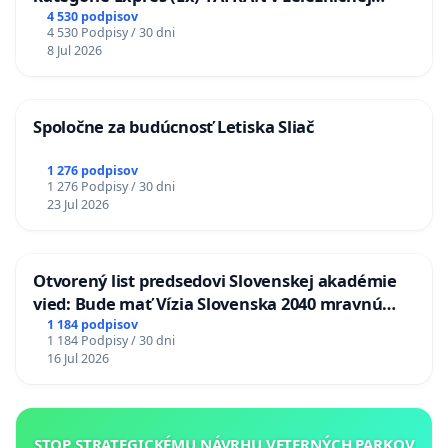
stanici Púchov
4 530 podpisov
4 530 Podpisy / 30 dni
8 Jul 2026
Spoločne za budúcnosť Letiska Sliač
1 276 podpisov
1 276 Podpisy / 30 dni
23 Jul 2026
Otvorený list predsedovi Slovenskej akadémie
vied: Bude mať Vízia Slovenska 2040 mravnú
chrbticu?
1 184 podpisov
1 184 Podpisy / 30 dni
16 Jul 2026
STOP STRATEGICKÉMU NÁVRHU VETERNÝCH PARKOV