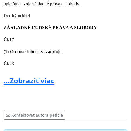
uplatňuje svoje základné práva a slobody.
Druhý oddiel
ZÁKLADNÉ ĽUDSKÉ PRÁVA A SLOBODY
Čl.17
(1)
Osobná sloboda sa zaručuje.
Čl.23
(1)
Sloboda pohybu a pobytu sa zaručuje.
...Zobraziť viac
(4)
Každý občan má právo na slobodný vstup na územie
Slovenskej republiky. Občana nemožno nútiť, aby opustil vlasť, a
nemožno ho vyhostiť.
Nariadenia schválené súčasnou vládou nielenže
Kontaktovať autora petície
porušujú hneď niekoľko bodov Druhej hlavy Ústavy
Slovenskej Republiky, navyše nepriamo nútia občanov