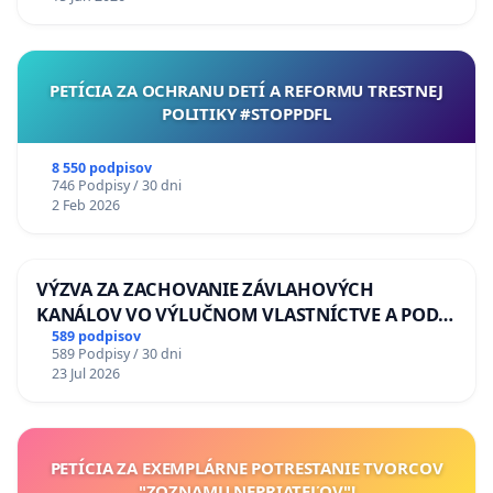
PETÍCIA ZA OCHRANU DETÍ A REFORMU TRESTNEJ
POLITIKY #STOPPDFL
8 550 podpisov
746 Podpisy / 30 dni
2 Feb 2026
VÝZVA ZA ZACHOVANIE ZÁVLAHOVÝCH
KANÁLOV VO VÝLUČNOM VLASTNÍCTVE A POD
KONTROLOU SLOVENSKEJ REPUBLIKY & žiadosť
589 podpisov
589 Podpisy / 30 dni
na riešenie zanedbaného stavu závlahových a
23 Jul 2026
odvodňovacích kanálov na Slovensku
PETÍCIA ZA EXEMPLÁRNE POTRESTANIE TVORCOV
"ZOZNAMU NEPRIATEĽOV"!