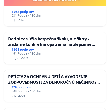
1 052 podpisov
531 Podpisy / 30 dni
5 Jul 2026
Deti si zaslúžia bezpečnú školu, nie škrty -
žiadame konkrétne opatrenia na zlepšenie
situácie v školstve
1 921 podpisov
461 Podpisy / 30 dni
21 Jun 2026
PETÍCIA ZA OCHRANU DETÍ A VYVODENIE
ZODPOVEDNOSTI ZA DLHOROČNÚ NEČINNOSŤ
A ZLYHANIE ŠTÁTU
479 podpisov
308 Podpisy / 30 dni
7 Jul 2026