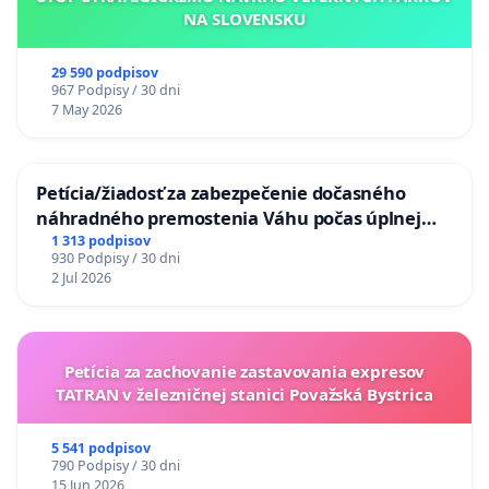
NA SLOVENSKU
29 590 podpisov
967 Podpisy / 30 dni
7 May 2026
Petícia/žiadosť za zabezpečenie dočasného
náhradného premostenia Váhu počas úplnej
uzávery Vážskeho mosta v Komárne
1 313 podpisov
930 Podpisy / 30 dni
2 Jul 2026
Petícia za zachovanie zastavovania expresov
TATRAN v železničnej stanici Považská Bystrica
5 541 podpisov
790 Podpisy / 30 dni
15 Jun 2026