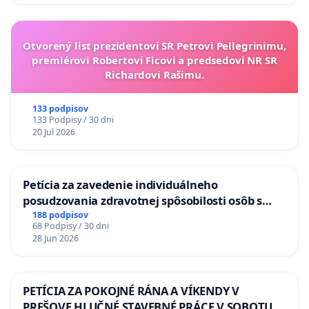
Otvorený list prezidentovi SR Petrovi Pellegrinimu,
premiérovi Robertovi Ficovi a predsedovi NR SR
Richardovi Rašimu.
133 podpisov
133 Podpisy / 30 dni
20 Jul 2026
Petícia za zavedenie individuálneho
posudzovania zdravotnej spôsobilosti osôb s
diabetom 1. a 2. typu pri prijímaní do
188 podpisov
68 Podpisy / 30 dni
Policajného zboru SR
28 Jun 2026
PETÍCIA ZA POKOJNÉ RÁNA A VÍKENDY V
PREŠOVE HLUČNÉ STAVEBNÉ PRÁCE V SOBOTU