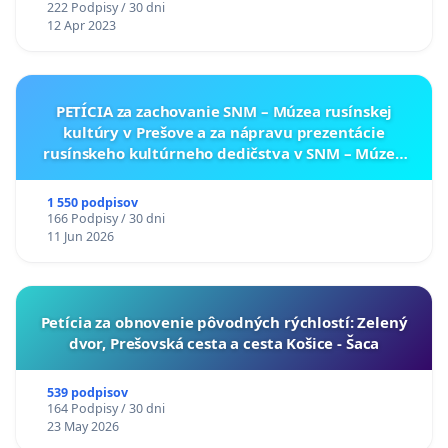
222 Podpisy / 30 dni
12 Apr 2023
PETÍCIA za zachovanie SNM – Múzea rusínskej
kultúry v Prešove a za nápravu prezentácie
rusínskeho kultúrneho dedičstva v SNM – Múzeu
ukrajinskej kultúry vo Svidníku
1 550 podpisov
166 Podpisy / 30 dni
11 Jun 2026
​Petícia za obnovenie pôvodných rýchlostí: Zelený
dvor, Prešovská cesta a cesta Košice - Šaca
539 podpisov
164 Podpisy / 30 dni
23 May 2026