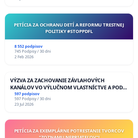
PETÍCIA ZA OCHRANU DETÍ A REFORMU TRESTNEJ
POLITIKY #STOPPDFL
8 552 podpisov
745 Podpisy / 30 dni
2 Feb 2026
VÝZVA ZA ZACHOVANIE ZÁVLAHOVÝCH
KANÁLOV VO VÝLUČNOM VLASTNÍCTVE A POD
KONTROLOU SLOVENSKEJ REPUBLIKY & žiadosť
597 podpisov
597 Podpisy / 30 dni
na riešenie zanedbaného stavu závlahových a
23 Jul 2026
odvodňovacích kanálov na Slovensku
PETÍCIA ZA EXEMPLÁRNE POTRESTANIE TVORCOV
"ZOZNAMU NEPRIATEĽOV"!