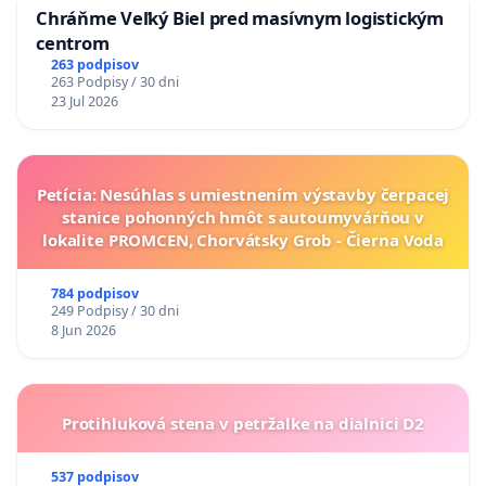
Chráňme Veľký Biel pred masívnym logistickým
centrom
263 podpisov
263 Podpisy / 30 dni
23 Jul 2026
Petícia: Nesúhlas s umiestnením výstavby čerpacej
stanice pohonných hmôt s autoumyvárňou v
lokalite PROMCEN, Chorvátsky Grob - Čierna Voda
784 podpisov
249 Podpisy / 30 dni
8 Jun 2026
Protihluková stena v petržalke na dialnici D2
537 podpisov