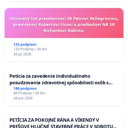
Otvorený list prezidentovi SR Petrovi Pellegrinimu,
premiérovi Robertovi Ficovi a predsedovi NR SR
Richardovi Rašimu.
133 podpisov
133 Podpisy / 30 dni
20 Jul 2026
Petícia za zavedenie individuálneho
posudzovania zdravotnej spôsobilosti osôb s
diabetom 1. a 2. typu pri prijímaní do
188 podpisov
68 Podpisy / 30 dni
Policajného zboru SR
28 Jun 2026
PETÍCIA ZA POKOJNÉ RÁNA A VÍKENDY V
PREŠOVE HLUČNÉ STAVEBNÉ PRÁCE V SOBOTU