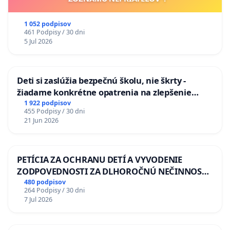
1 052 podpisov
461 Podpisy / 30 dni
5 Jul 2026
Deti si zaslúžia bezpečnú školu, nie škrty -
žiadame konkrétne opatrenia na zlepšenie
situácie v školstve
1 922 podpisov
455 Podpisy / 30 dni
21 Jun 2026
PETÍCIA ZA OCHRANU DETÍ A VYVODENIE
ZODPOVEDNOSTI ZA DLHOROČNÚ NEČINNOSŤ
A ZLYHANIE ŠTÁTU
480 podpisov
264 Podpisy / 30 dni
7 Jul 2026