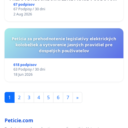
LEN OD 9.00 DO 13.00 HOD., CEZ PRACOVNÝ
67 podpisov
67 Podpisy / 30 dni
TÝŽDEŇ CIEĽ 8.00 – 18.00 HOD. A PRAVIDELNÁ
2 Aug 2026
KONTROLA STAVBY C-AREA NA
ĎUMBIERSKEJ/MAGU
Petícia za prehodnotenie legislatívy elektrických
kolobežiek a vytvorenie jasných pravidiel pre
dospelých používateľov
618 podpisov
63 Podpisy / 30 dni
18 Jun 2026
1
2
3
4
5
6
7
»
Peticie.com