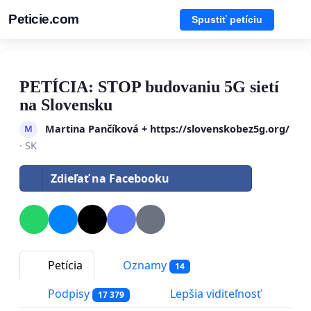
Peticie.com
Spustiť petíciu
PETÍCIA: STOP budovaniu 5G sietí
na Slovensku
Martina Pančíková + https://slovenskobez5g.org/
M
· SK
Zdieľať na Facebooku
Petícia
Oznamy
14
Podpisy
Lepšia viditeľnosť
17 379