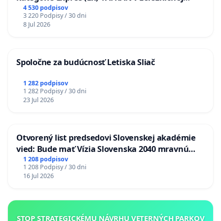
stanici Púchov
4 530 podpisov
3 220 Podpisy / 30 dni
8 Jul 2026
Spoločne za budúcnosť Letiska Sliač
1 282 podpisov
1 282 Podpisy / 30 dni
23 Jul 2026
Otvorený list predsedovi Slovenskej akadémie
vied: Bude mať Vízia Slovenska 2040 mravnú
chrbticu?
1 208 podpisov
1 208 Podpisy / 30 dni
16 Jul 2026
STOP STRATEGICKÉMU NÁVRHU VETERNÝCH PARKOV