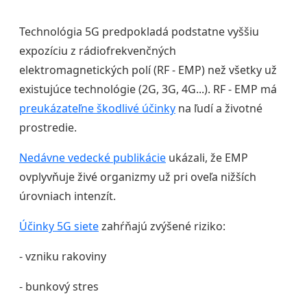
Technológia 5G predpokladá podstatne vyššiu
expozíciu z rádiofrekvenčných
elektromagnetických polí (RF - EMP) než všetky už
existujúce technológie (2G, 3G, 4G...). RF - EMP má
preukázateľne škodlivé účinky
na ľudí a životné
prostredie.
Nedávne vedecké publikácie
ukázali, že EMP
ovplyvňuje živé organizmy už pri oveľa nižších
úrovniach intenzít.
Účinky 5G siete
zahŕňajú zvýšené riziko:
- vzniku rakoviny
- bunkový stres