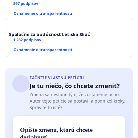
SLOVENSKEJ REPUBLIKY & žiadosť na riešenie
597 podpisov
zanedbaného stavu závlahových a odvodňovacích
Oznámenie o transparentnosti
kanálov na Slovensku
Spoločne za budúcnosť Letiska Sliač
1 282 podpisov
Oznámenie o transparentnosti
ZAČNITE VLASTNÚ PETÍCIU
Je tu niečo, čo chcete zmeniť?
Zmena sa nestane tým, že zostaneme ticho.
Autor tejto petície sa postavil a podnikol kroky.
Spravíte to isté?
Opíšte zmenu, ktorú chcete
dosiahnuť