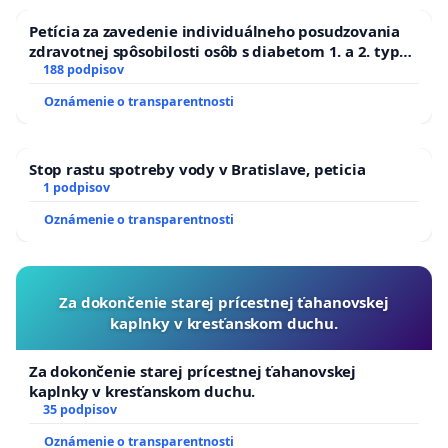
spracúvaním poskytnutých osobných údajov za účelom
Petícia za zavedenie individuálneho posudzovania
podania tejto petície. Osobne údaje budú spracúvané
zdravotnej spôsobilosti osôb s diabetom 1. a 2. typu
pri prijímaní do Policajného zboru SR
188 podpisov
po dobu 2 rokov
od podania petície za účelom overenia
podpisovateľov petície.
Oznámenie o transparentnosti
Stop rastu spotreby vody v Bratislave, peticia
1 podpisov
Oznámenie o transparentnosti
Za dokončenie starej prícestnej ťahanovskej
kaplnky v kresťanskom duchu.
Za dokončenie starej prícestnej ťahanovskej
kaplnky v kresťanskom duchu.
35 podpisov
Oznámenie o transparentnosti