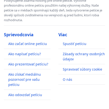
Poskytujeme zdarma hosting pre online petície. Vytvorte
profesionálnu online petíciu použítím našej výkonnej služby. Naše
petície sa v médiach spomínajú každý deň, teda vytvorenie petície je
skvelý spôsob zviditelnenia na verejnosti aj pred ľudmi, ktorí robia
rozhodnutia.
Sprievodcovia
Viac
Ako začať online petíciu
Spustiť petíciu
Ako napísať petíciu?
Zásady ochrany osobných
údajov
Ako prezentovať petíciu?
Spravovať súbory cookie
Ako získať mediálnu
pozornosť pre vašu
O nás
petíciu
Ako odovzdať petíciu