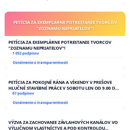
PETÍCIA ZA EXEMPLÁRNE POTRESTANIE TVORCOV
"ZOZNAMU NEPRIATEĽOV"!
PETÍCIA ZA EXEMPLÁRNE POTRESTANIE TVORCOV
"ZOZNAMU NEPRIATEĽOV"!
1 052 podpisov
Oznámenie o transparentnosti
PETÍCIA ZA POKOJNÉ RÁNA A VÍKENDY V PREŠOVE
HLUČNÉ STAVEBNÉ PRÁCE V SOBOTU LEN OD 9.00 DO
13.00 HOD., CEZ PRACOVNÝ TÝŽDEŇ CIEĽ 8.00 – 18.00
67 podpisov
HOD. A PRAVIDELNÁ KONTROLA STAVBY C-AREA NA
Oznámenie o transparentnosti
ĎUMBIERSKEJ/MAGU
VÝZVA ZA ZACHOVANIE ZÁVLAHOVÝCH KANÁLOV VO
VÝLUČNOM VLASTNÍCTVE A POD KONTROLOU