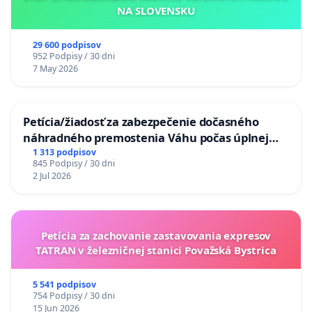
NA SLOVENSKU
29 600 podpisov
952 Podpisy / 30 dni
7 May 2026
Petícia/žiadosť za zabezpečenie dočasného
náhradného premostenia Váhu počas úplnej
uzávery Vážskeho mosta v Komárne
1 313 podpisov
845 Podpisy / 30 dni
2 Jul 2026
Petícia za zachovanie zastavovania expresov
TATRAN v železničnej stanici Považská Bystrica
5 541 podpisov
754 Podpisy / 30 dni
15 Jun 2026