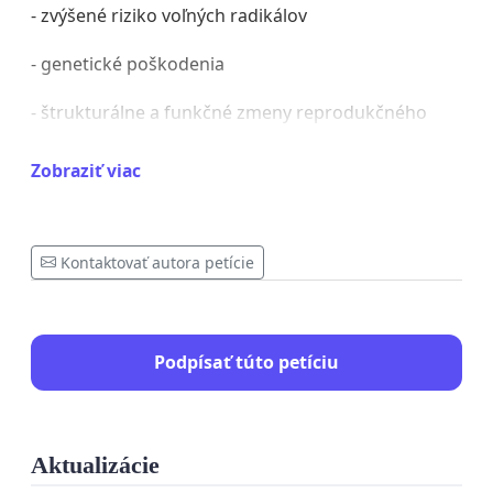
- zvýšené riziko voľných radikálov
- genetické poškodenia
- štrukturálne a funkčné zmeny reprodukčného
systému
Zobraziť viac
- deficity učenia a pamäti
- neurologické poruchy
Kontaktovať autora petície
POŠKODENIE SA VZŤAHUJE AJ NA RASTLINY A ZVER
Podpísať túto petíciu
V záujme ochrany zdravia obyvateľov SR naliehavo
vyzývame Slovenskú republiku - vládu SR,
Ministerstvo zdravotníctva SR, Ministerstvo
Aktualizácie
životného prostredia SR, Ministerstvo dopravy