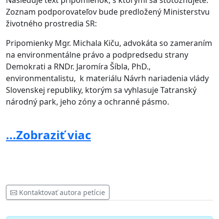
Nasleduje text pripomienok, s ktorými sa stotožňujete.
Zoznam podporovateľov bude predložený Ministerstvu
životného prostredia SR:
Pripomienky Mgr. Michala Kiču, advokáta so zameraním
na environmentálne právo a podpredsedu strany
Demokrati a RNDr. Jaromíra Šíbla, PhD.,
environmentalistu, k materiálu Návrh nariadenia vlády
Slovenskej republiky, ktorým sa vyhlasuje Tatranský
národný park, jeho zóny a ochranné pásmo.
Dňa 13. februára 2026 bol zverejnený na medzirezortné
...Zobraziť viac
pripomienkové konanie legislatívny materiál predložený
Ministerstvom životného prostredia SR Návrh
nariadenia vlády Slovenskej republiky, ktorým sa
vyhlasuje Tatranský národný park, jeho zóny a
ochranné pásmo (rezortné číslo 9486/2026-1.8.1), v
legislatívnom procese LP/2026/62 a je dostupný na
Kontaktovať autora petície
tomto odkaze: