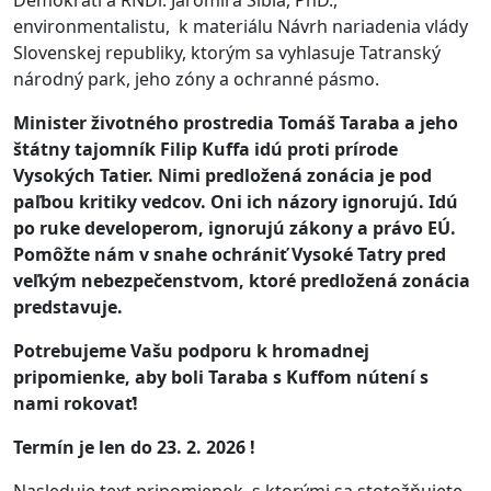
Demokrati a RNDr. Jaromíra Šíbla, PhD.,
environmentalistu, k materiálu Návrh nariadenia vlády
Slovenskej republiky, ktorým sa vyhlasuje Tatranský
národný park, jeho zóny a ochranné pásmo.
Minister životného prostredia Tomáš Taraba a jeho
štátny tajomník Filip Kuffa idú proti prírode
Vysokých Tatier. Nimi predložená zonácia je pod
paľbou kritiky vedcov. Oni ich názory ignorujú. Idú
po ruke developerom, ignorujú zákony a právo EÚ.
Pomôžte nám v snahe ochrániť Vysoké Tatry pred
veľkým nebezpečenstvom, ktoré predložená zonácia
predstavuje.
Potrebujeme Vašu podporu k hromadnej
pripomienke, aby boli Taraba s Kuffom nútení s
nami rokovať!
Termín je len do 23. 2. 2026 !