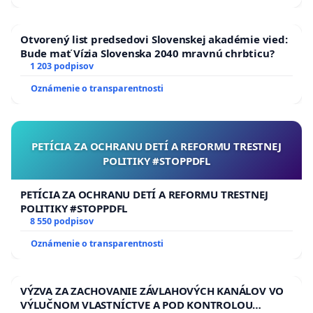
vplyvov na životné prostredie a o zmene a doplnení
niektorých zákonov v znení neskorších predpisov (ďalej
Otvorený list predsedovi Slovenskej akadémie vied:
len „zákon EIA“) „Predmetom posudzovania vplyvov
Bude mať Vízia Slovenska 2040 mravnú chrbticu?
strategických dokumentov je strategický dokument
1 203 podpisov
pripravovaný pre oblasť poľnohospodárstva, lesníctva,
Oznámenie o transparentnosti
rybárstva, priemyslu, energetiky, dopravy, odpadového
hospodárstva, vodného hospodárstva, telekomunikácií,
cestovného ruchu, územného plánovania alebo
využívania územia, regionálneho rozvoja a životného
PETÍCIA ZA OCHRANU DETÍ A REFORMU TRESTNEJ
POLITIKY #STOPPDFL
prostredia, ako aj strategický dokument
spolufinancovaný Európskou úniou, ktoré majú
PETÍCIA ZA OCHRANU DETÍ A REFORMU TRESTNEJ
pravdepodobne významný vplyv na životné prostredie a
POLITIKY #STOPPDFL
zároveň vytvárajú rámec na schválenie niektorej z
8 550 podpisov
navrhovaných činností uvedených v prílohe č. 8 okrem
Oznámenie o transparentnosti
strategických dokumentov, ktoré určujú využívanie
malých území na miestnej úrovni.”
Strategické dokumenty, ktoré vytvárajú rámec pre
VÝZVA ZA ZACHOVANIE ZÁVLAHOVÝCH KANÁLOV VO
VÝLUČNOM VLASTNÍCTVE A POD KONTROLOU
schválenie zjazdových tratí, lyžiarskych vlekov, lanoviek