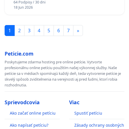
64 Podpisy / 30 dni
Odôvodnenie:
18 Jun 2026
Tieto doliny sú rozkúskované do zón B a C s
argumentáciou umožnenia výchovných zásahov či
spracovania lykožrútových kalamít. Z hľadiska ochrany
1
2
3
4
5
6
7
»
prírodných zdrojov a procesov je tento prístup chybný –
ťažbou sa narúšajú prírodné procesy, poškodzujú sa
biotopy hlucháňa a systematicky sa znižujú prietoky
Peticie.com
vodných tokov slúžiacich ako zdroj pitnej vody pre Ždiar.
Poskytujeme zdarma hosting pre online petície. Vytvorte
profesionálnu online petíciu použítím našej výkonnej služby. Naše
petície sa v médiach spomínajú každý deň, teda vytvorenie petície je
skvelý spôsob zviditelnenia na verejnosti aj pred ľudmi, ktorí robia
Pripomienka č. 8: Ochrana prírodných procesov a
rozhodnutia.
umožnenie prirodzeného vývoja prírodných
spoločenstiev
Sprievodcovia
Viac
Žiadame explicitne stanoviť ako primárny cieľ zonácie a
projektu ochrany ochranu prírodných procesov a
Ako začať online petíciu
Spustiť petíciu
umožnenie prirodzeného vývoja prírodných
Ako napísať petíciu?
Zásady ochrany osobných
spoločenstiev, nielen statickú ochranu vybraných