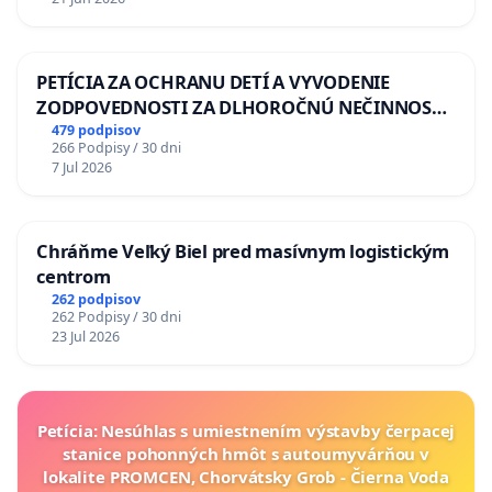
plošným znížením ochrany územia. Vlastníctvo pre
ochranu starých lesov a pralesov nerozlišuje ani
revidovaný Plán obnovy a odolnosti SR v znení z roku
PETÍCIA ZA OCHRANU DETÍ A VYVODENIE
2025, ku ktorého realizácii sa zaviazala súčasná vláda
ZODPOVEDNOSTI ZA DLHOROČNÚ NEČINNOSŤ
SR.
A ZLYHANIE ŠTÁTU
479 podpisov
266 Podpisy / 30 dni
7 Jul 2026
Pripomienka č. 4: Striktná ochrana alpínskych biotopov
svišťa a kamzíka (Západné Tatry)
Chráňme Veľký Biel pred masívnym logistickým
centrom
Žiadame preradiť kľúčové alpínske biotopy svišťa a
262 podpisov
kamzíka v Západných Tatrách (od Bobroveckej po
262 Podpisy / 30 dni
Kamenistú dolinu) z navrhovanej zóny B do zóny A.
23 Jul 2026
Odôvodnenie:
Tieto územia predstavujú jadrové biotopy svišťa a
Petícia: Nesúhlas s umiestnením výstavby čerpacej
kamzíka a už v súčasnosti vykazujú prirodzený stav,
stanice pohonných hmôt s autoumyvárňou v
preto podľa zákona o ochrane prírody a krajiny patria
lokalite PROMCEN, Chorvátsky Grob - Čierna Voda