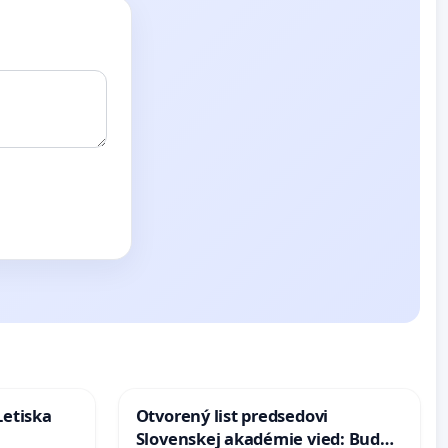
Letiska
Otvorený list predsedovi
Slovenskej akadémie vied: Bude