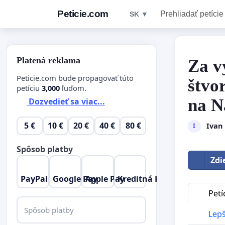
Peticie.com
Prehliadať petície
SK ▼
Platená reklama
Za v
Peticie.com bude propagovať túto
štvo
petíciu
3,000
ľuďom.
na N
Dozvedieť sa viac...
5 €
10 €
20 €
40 €
80 €
Ivan 
I
Spôsob platby
Zdi
PayPal
Google Pay
Apple Pay
Kreditná Karta
Petí
Spôsob platby
Lepš