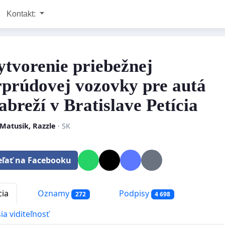
Kontakt:
ytvorenie priebežnej
rprúdovej vozovky pre autá
abreží v Bratislave Petícia
Matusik, Razzle
· SK
eľať na Facebooku
cia
Oznamy
Podpisy
272
4 698
ia viditeľnosť