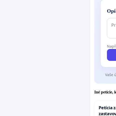
Opí
Napíš
Vaše ú
Iné petície,
Petícia 
zastavov