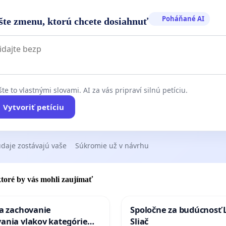
Poháňané AI
šte zmenu, ktorú chcete dosiahnuť
te to vlastnými slovami. AI za vás pripraví silnú petíciu.
Vytvoriť petíciu
daje zostávajú vaše
Súkromie už v návrhu
 ktoré by vás mohli zaujímať
za zachovanie
Spoločne za budúcnosť 
ania vlakov kategórie
Sliač