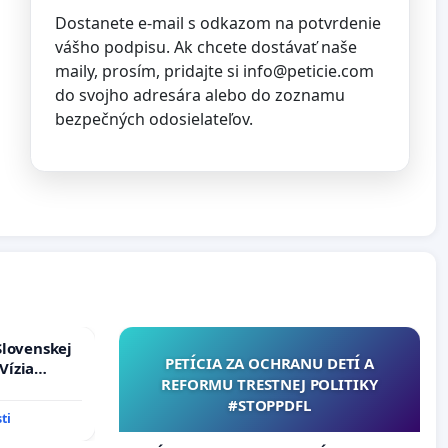
Dostanete e-mail s odkazom na potvrdenie
vášho podpisu. Ak chcete dostávať naše
maily, prosím, pridajte si
info@peticie.com
do svojho adresára alebo do zoznamu
bezpečných odosielateľov.
_vozovky_na_hramincovej_ul_v_dubravke_v_bratislave
Slovenskej
PETÍCIA ZA OCHRANU DETÍ A
Vízia
na_molecovej_v_povodnom_pote
REFORMU TRESTNEJ POLITIKY
rbticu?
#STOPPDFL
ti