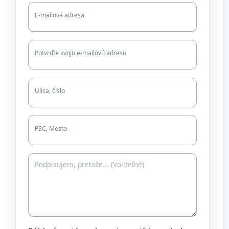
E-mailová adresa
Potvrďte svoju e-mailovú adresu
Ulica, číslo
PSC, Mesto
kazu_odboenia_k_osobnemu_pristavu