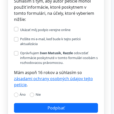
Súhlasím s tým, aby autor petície mohol
použiť informácie, ktoré poskytnem v
tomto formulári, na účely, ktoré vyberiem
nižšie:
Ukázať môj podpis verejne online
Pošlite mi e-mail, keď bude k tejto petícii
aktualizácia
Oprávňujem
Ivan Matusik, Razzle
odovzdať
informácie poskytnuté v tomto formulári osobám s
rozhodovacou právomocou.
Mám aspoň 16 rokov a súhlasím so
zásadami ochrany osobných údajov tejto
petície
.
Áno
Nie
Podpísať