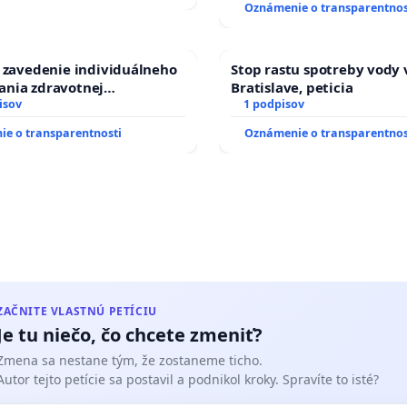
70, 827 70 Bratislava 212
Oznámenie o transparentnos
a zavedenie individuálneho
Stop rastu spotreby vody 
ania zdravotnej
Bratislave, peticia
sti osôb s diabetom 1. a 2.
isov
1 podpisov
prijímaní do Policajného
e o transparentnosti
Oznámenie o transparentnos
ZAČNITE VLASTNÚ PETÍCIU
Je tu niečo, čo chcete zmeniť?
Zmena sa nestane tým, že zostaneme ticho.
Autor tejto petície sa postavil a podnikol kroky. Spravíte to isté?