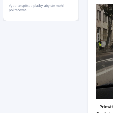
Vyberte spôsob platby, aby ste mohli
pokračovať.
Primát