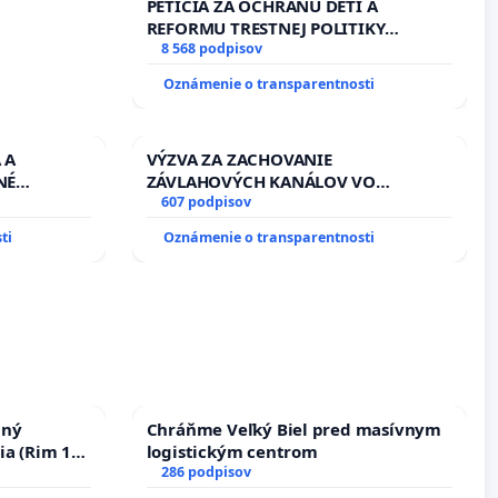
PETÍCIA ZA OCHRANU DETÍ A
REFORMU TRESTNEJ POLITIKY
#STOPPDFL
8 568 podpisov
Oznámenie o transparentnosti
y
 A
VÝZVA ZA ZACHOVANIE
NÉ
ZÁVLAHOVÝCH KANÁLOV VO
U LEN OD
VÝLUČNOM VLASTNÍCTVE A POD
607 podpisov
PRACOVNÝ
KONTROLOU SLOVENSKEJ REPUBLIKY
ti
Oznámenie o transparentnosti
HOD. A
& žiadosť na riešenie zanedbaného
AVBY C-
stavu závlahových a odvodňovacích
AGU
kanálov na Slovensku
nný
Chráňme Veľký Biel pred masívnym
ia (Rim 10,
logistickým centrom
286 podpisov