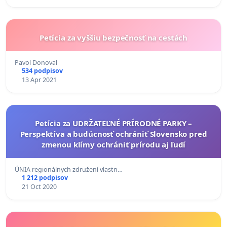
Petícia za vyššiu bezpečnosť na cestách
Pavol Donoval
534 podpisov
13 Apr 2021
Petícia za UDRŽATEĽNÉ PRÍRODNÉ PARKY –
Perspektíva a budúcnosť ochrániť Slovensko pred
zmenou klímy ochrániť prírodu aj ľudí
ÚNIA regionálnych združení vlastn…
1 212 podpisov
21 Oct 2020