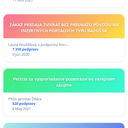
17 Nov 2021
ZÁKAZ PREDAJA ZVIERAT BEZ PREUKAZU PÔVODU NA
INZERTNÝCH PORTÁLOCH TYPU BAZOŠ.SK
Laura Hrudálová, s podporou Inici…
7 318 podpisov
9 Jun 2020
Petícia za vysporiadanie pozemkov vo verejnom
záujme
PhDr. Jaroslav Žďára
520 podpisov
8 May 2021