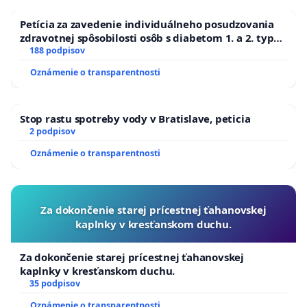
Petícia za zavedenie individuálneho posudzovania
zdravotnej spôsobilosti osôb s diabetom 1. a 2. typu
pri prijímaní do Policajného zboru SR
188 podpisov
Oznámenie o transparentnosti
Stop rastu spotreby vody v Bratislave, peticia
2 podpisov
Oznámenie o transparentnosti
Za dokončenie starej prícestnej ťahanovskej
kaplnky v kresťanskom duchu.
Za dokončenie starej prícestnej ťahanovskej
kaplnky v kresťanskom duchu.
35 podpisov
Oznámenie o transparentnosti