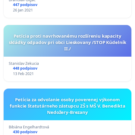
447 podpisov
26 Jan 2021
Petícia proti navrhovanému rozšíreniu kapacity
skládky odpadov pri obci Lieskovany /STOP Kúdelník
II./
Stanislav Zekucia
448 podpisov
13 Feb 2021
Petícia za odvolanie osoby poverenej výkonom
funkcie štatutárneho zástupcu ZŠ s MŠ V. Benedikta
Nedožery-Brezany
Bibiána Engelhardtová
430 podpisov