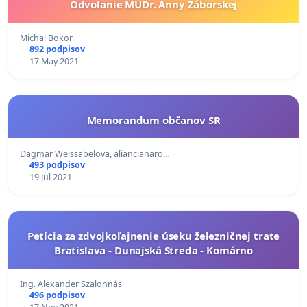
Odvolanie MUDr. Anny Záborskej
Michal Bokor
892 podpisov
17 May 2021
Memorandum občanov SR
Dagmar Weissabelova, aliancianaro…
493 podpisov
19 Jul 2021
Petícia za zdvojkoľajnenie úseku železničnej trate
Bratislava - Dunajská Streda - Komárno
Ing. Alexander Szalonnás
496 podpisov