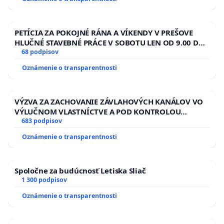
PETÍCIA ZA POKOJNÉ RÁNA A VÍKENDY V PREŠOVE
HLUČNÉ STAVEBNÉ PRÁCE V SOBOTU LEN OD 9.00 DO
13.00 HOD., CEZ PRACOVNÝ TÝŽDEŇ CIEĽ 8.00 – 18.00
68 podpisov
HOD. A PRAVIDELNÁ KONTROLA STAVBY C-AREA NA
Oznámenie o transparentnosti
ĎUMBIERSKEJ/MAGU
VÝZVA ZA ZACHOVANIE ZÁVLAHOVÝCH KANÁLOV VO
VÝLUČNOM VLASTNÍCTVE A POD KONTROLOU
SLOVENSKEJ REPUBLIKY & žiadosť na riešenie
683 podpisov
zanedbaného stavu závlahových a odvodňovacích
Oznámenie o transparentnosti
kanálov na Slovensku
Spoločne za budúcnosť Letiska Sliač
1 300 podpisov
Oznámenie o transparentnosti