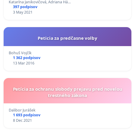
Katarína Janikovičová, Adriana Há…
397 podpisov
3 May 2021
Peticia za predčasne volby
Bohuš Vojčík
1 362 podpisov
13 Mar 2016
Petícia za ochranu slobody prejavu pred novelou
trestného zákona
Dalibor Jurášek
1 693 podpisov
8 Dec 2021