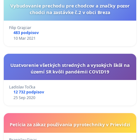
Vybudovanie prechodu pre chodcov a značky pozor
chodci na zastávke č.2 v obci Breza
Filip Grajciar
483 podpisov
10 Mar 2021
Uzatvorenie všetkých stredných a vysokých škôl na
území SR kvôli pandémii COVID19
Ladislav Točka
12 732 podpisov
25 Sep 2020
Petícia za zákaz používania pyrotechniky v Prievidzi
Branislav Gigac