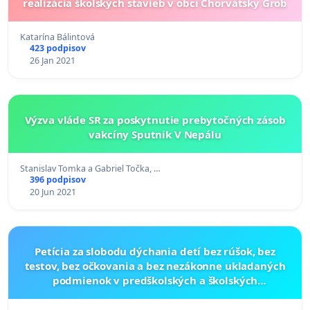
realizácia školských stavieb v obci Chorvátsky Grob
Katarína Bálintová
423 podpisov
26 Jan 2021
Výzva vláde SR za poskytnutie prebytočných zásob
vakcíny Sputnik V Nepálu
Stanislav Tomka a Gabriel Točka, …
396 podpisov
20 Jun 2021
Petícia za slobodu dýchania detí bez rúšok, bez
testov, bez očkovania a bez nezákonne ukladaných
podmienok v predškolských a školských
zariadeniach - založenej na slobodnej vôli dieťaťa a
rodiča