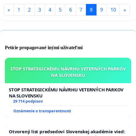
«
1
2
3
4
5
6
7
8
9
10
»
Petície propagované inými užívateľmi
STOP STRATEGICKÉMU NÁVRHU VETERNÝCH PARKOV
NA SLOVENSKU
STOP STRATEGICKÉMU NÁVRHU VETERNÝCH PARKOV
NA SLOVENSKU
29 714 podpisov
Oznámenie o transparentnosti
Otvorený list predsedovi Slovenskej akadémie vied: