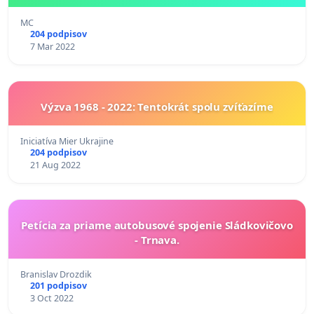
MC
204 podpisov
7 Mar 2022
Výzva 1968 - 2022: Tentokrát spolu zvíťazíme
Iniciatíva Mier Ukrajine
204 podpisov
21 Aug 2022
Petícia za priame autobusové spojenie Sládkovičovo
- Trnava.
Branislav Drozdik
201 podpisov
3 Oct 2022