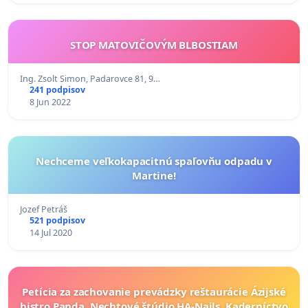
STOP MATOVIČOVÝM BLBOSTIAM
Ing. Zsolt Simon, Padarovce 81, 9…
241 podpisov
8 Jun 2022
Nechceme veľkokapacitnú spaľovňu odpadu v
Martine!
Jozef Petráš
521 podpisov
14 Jul 2020
Petícia za zachovanie prevádzky reštaurácie Ázijské
bistro Panda, Nechtové štúdio HA-Nails, Kaderníctvo