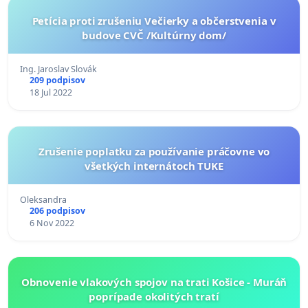
Petícia proti zrušeniu Večierky a občerstvenia v
budove CVČ /Kultúrny dom/
Ing. Jaroslav Slovák
209 podpisov
18 Jul 2022
Zrušenie poplatku za používanie práčovne vo
všetkých internátoch TUKE
Oleksandra
206 podpisov
6 Nov 2022
Obnovenie vlakových spojov na trati Košice - Muráň
poprípade okolitých tratí