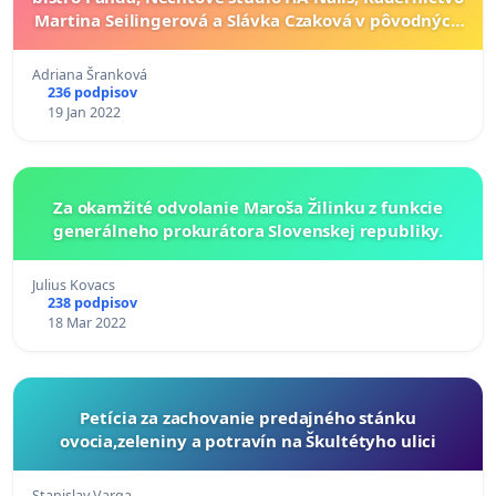
Martina Seilingerová a Slávka Czaková v pôvodných
priestoroch tržnice Nitra
Adriana Šranková
236 podpisov
19 Jan 2022
Za okamžité odvolanie Maroša Žilinku z funkcie
generálneho prokurátora Slovenskej republiky.
Julius Kovacs
238 podpisov
18 Mar 2022
Petícia za zachovanie predajného stánku
ovocia,zeleniny a potravín na Škultétyho ulici
Stanislav Varga