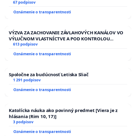
13.00 HOD., CEZ PRACOVNÝ TÝŽDEŇ CIEĽ 8.00 – 18.00
67 podpisov
HOD. A PRAVIDELNÁ KONTROLA STAVBY C-AREA NA
Oznámenie o transparentnosti
ĎUMBIERSKEJ/MAGU
VÝZVA ZA ZACHOVANIE ZÁVLAHOVÝCH KANÁLOV VO
VÝLUČNOM VLASTNÍCTVE A POD KONTROLOU
SLOVENSKEJ REPUBLIKY & žiadosť na riešenie
613 podpisov
zanedbaného stavu závlahových a odvodňovacích
Oznámenie o transparentnosti
kanálov na Slovensku
Spoločne za budúcnosť Letiska Sliač
1 291 podpisov
Oznámenie o transparentnosti
Katolícka náuka ako povinný predmet [Viera je z
hlásania (Rim 10, 17)]
3 podpisov
Oznámenie o transparentnosti