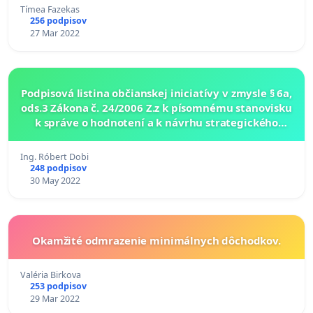
Tímea Fazekas
256 podpisov
27 Mar 2022
Podpisová listina občianskej iniciatívy v zmysle § 6a,
ods.3 Zákona č. 24/2006 Z.z k písomnému stanovisku
k správe o hodnotení a k návrhu strategického
dokumentu
Ing. Róbert Dobi
248 podpisov
30 May 2022
Okamžité odmrazenie minimálnych dôchodkov.
Valéria Birkova
253 podpisov
29 Mar 2022