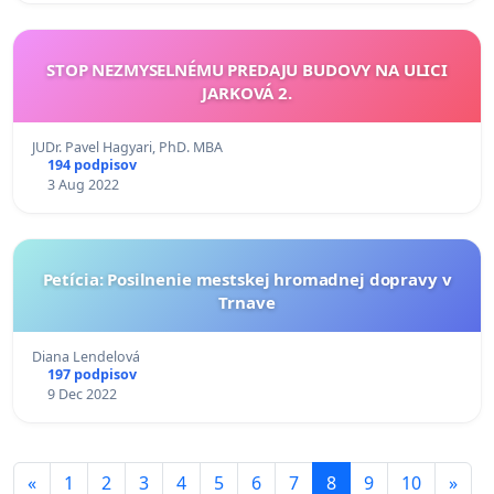
STOP NEZMYSELNÉMU PREDAJU BUDOVY NA ULICI
JARKOVÁ 2.
JUDr. Pavel Hagyari, PhD. MBA
194 podpisov
3 Aug 2022
Petícia: Posilnenie mestskej hromadnej dopravy v
Trnave
Diana Lendelová
197 podpisov
9 Dec 2022
«
1
2
3
4
5
6
7
8
9
10
»