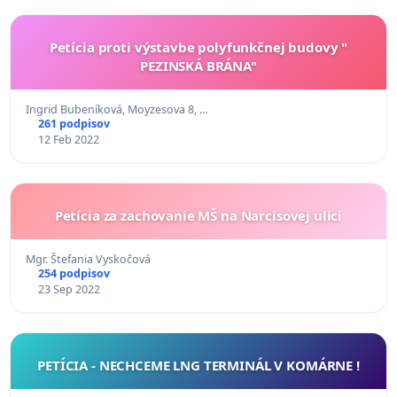
Petícia proti výstavbe polyfunkčnej budovy "
PEZINSKÁ BRÁNA"
Ingrid Bubeníková, Moyzesova 8, …
261 podpisov
12 Feb 2022
Petícia za zachovanie MŠ na Narcisovej ulici
Mgr. Štefania Vyskočová
254 podpisov
23 Sep 2022
PETÍCIA - NECHCEME LNG TERMINÁL V KOMÁRNE !