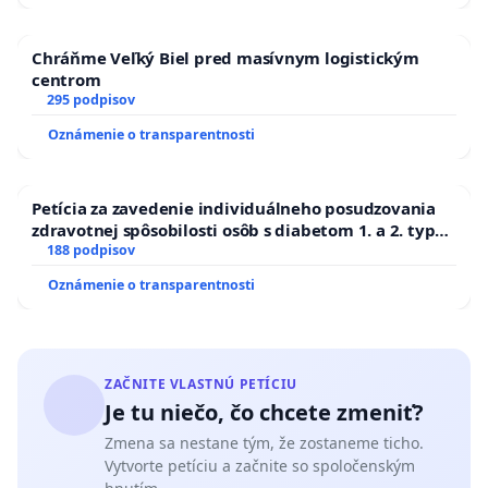
Chráňme Veľký Biel pred masívnym logistickým
centrom
295 podpisov
Oznámenie o transparentnosti
Petícia za zavedenie individuálneho posudzovania
zdravotnej spôsobilosti osôb s diabetom 1. a 2. typu
pri prijímaní do Policajného zboru SR
188 podpisov
Oznámenie o transparentnosti
ZAČNITE VLASTNÚ PETÍCIU
Je tu niečo, čo chcete zmeniť?
Zmena sa nestane tým, že zostaneme ticho.
Vytvorte petíciu a začnite so spoločenským