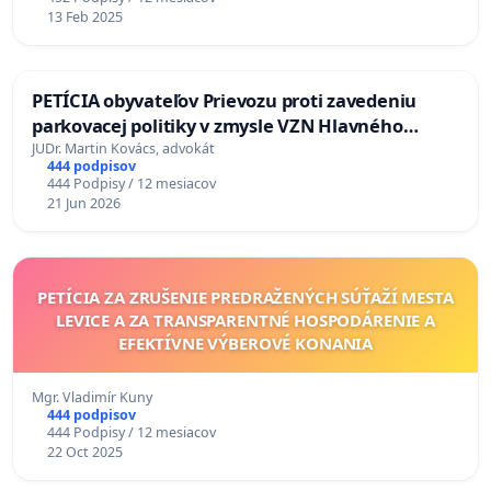
13 Feb 2025
PETÍCIA obyvateľov Prievozu proti zavedeniu
parkovacej politiky v zmysle VZN Hlavného
mesta SR Bratislavy č. 3/2025 zo dňa 19.06.2025 o
JUDr. Martin Kovács, advokát
444 podpisov
dočasnom parkovaní motorových vozidiel
444 Podpisy / 12 mesiacov
21 Jun 2026
PETÍCIA ZA ZRUŠENIE PREDRAŽENÝCH SÚŤAŽÍ MESTA
LEVICE A ZA TRANSPARENTNÉ HOSPODÁRENIE A
EFEKTÍVNE VÝBEROVÉ KONANIA
Mgr. Vladimír Kuny
444 podpisov
444 Podpisy / 12 mesiacov
22 Oct 2025