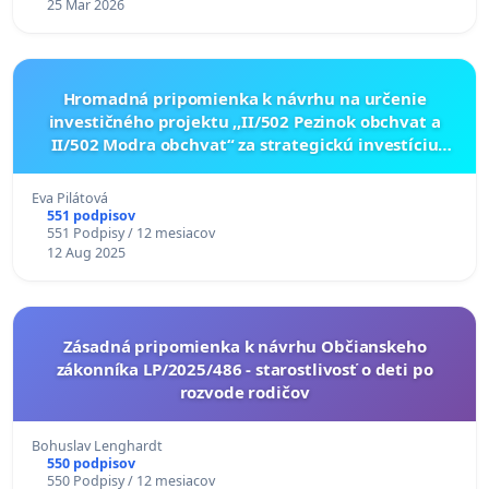
25 Mar 2026
Hromadná pripomienka k návrhu na určenie
investičného projektu ,,II/502 Pezinok obchvat a
II/502 Modra obchvat“ za strategickú investíciu
LP/2025/407
Eva Pilátová
551 podpisov
551 Podpisy / 12 mesiacov
12 Aug 2025
Zásadná pripomienka k návrhu Občianskeho
zákonníka LP/2025/486 - starostlivosť o deti po
rozvode rodičov
Bohuslav Lenghardt
550 podpisov
550 Podpisy / 12 mesiacov