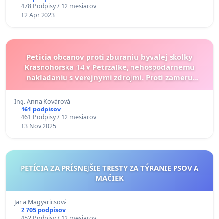
478 Podpisy / 12 mesiacov
12 Apr 2023
Peticia obcanov proti zburaniu byvalej skolky
Krasnohorska 14 v Petrzalke, nehospodarnemu
nakladaniu s verejnymi zdrojmi. Proti zameru
vystavby sestpodlazneho objektu v uzemi.
Ing. Anna Kovárová
461 podpisov
461 Podpisy / 12 mesiacov
13 Nov 2025
PETÍCIA ZA PRÍSNEJŠIE TRESTY ZA TÝRANIE PSOV A
MAČIEK
Jana Magyaricsová
2 705 podpisov
452 Podpisy / 12 mesiacov