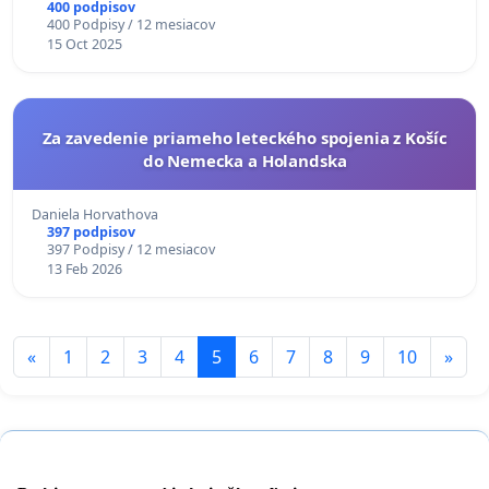
400 podpisov
400 Podpisy / 12 mesiacov
15 Oct 2025
Za zavedenie priameho leteckého spojenia z Košíc
do Nemecka a Holandska
Daniela Horvathova
397 podpisov
397 Podpisy / 12 mesiacov
13 Feb 2026
«
1
2
3
4
5
6
7
8
9
10
»