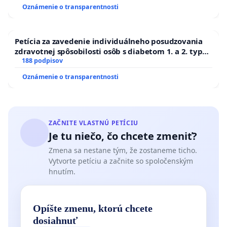
Oznámenie o transparentnosti
Petícia za zavedenie individuálneho posudzovania
zdravotnej spôsobilosti osôb s diabetom 1. a 2. typu
pri prijímaní do Policajného zboru SR
188 podpisov
Oznámenie o transparentnosti
ZAČNITE VLASTNÚ PETÍCIU
Je tu niečo, čo chcete zmeniť?
Zmena sa nestane tým, že zostaneme ticho.
Vytvorte petíciu a začnite so spoločenským
hnutím.
Opíšte zmenu, ktorú chcete
dosiahnuť