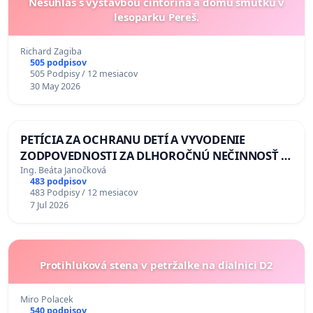
Nesúhlas s výstavbou cintorína a domu smútku v
lesoparku Pereš.
Richard Zagiba
505 podpisov
505 Podpisy / 12 mesiacov
30 May 2026
PETÍCIA ZA OCHRANU DETÍ A VYVODENIE
ZODPOVEDNOSTI ZA DLHOROČNÚ NEČINNOSŤ A
ZLYHANIE ŠTÁTU
Ing. Beáta Janočková
483 podpisov
483 Podpisy / 12 mesiacov
7 Jul 2026
Protihluková stena v petržalke na dialnici D2
Miro Polacek
540 podpisov