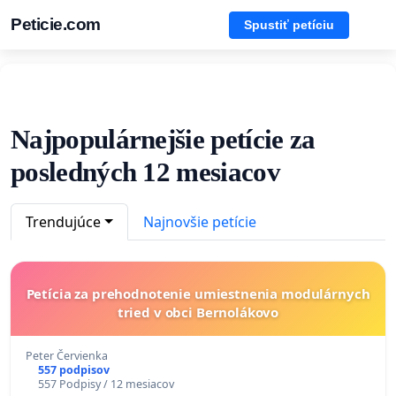
Peticie.com
Spustiť petíciu
Najpopulárnejšie petície za
posledných 12 mesiacov
Trendujúce
Najnovšie petície
Petícia za prehodnotenie umiestnenia modulárnych
tried v obci Bernolákovo
Peter Červienka
557 podpisov
557 Podpisy / 12 mesiacov