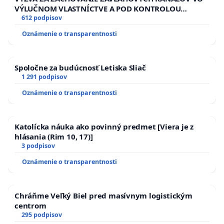
VÝLUČNOM VLASTNÍCTVE A POD KONTROLOU
SLOVENSKEJ REPUBLIKY & žiadosť na riešenie
612 podpisov
zanedbaného stavu závlahových a odvodňovacích
Oznámenie o transparentnosti
kanálov na Slovensku
Spoločne za budúcnosť Letiska Sliač
1 291 podpisov
Oznámenie o transparentnosti
Katolícka náuka ako povinný predmet [Viera je z
hlásania (Rim 10, 17)]
3 podpisov
Oznámenie o transparentnosti
Chráňme Veľký Biel pred masívnym logistickým
centrom
295 podpisov