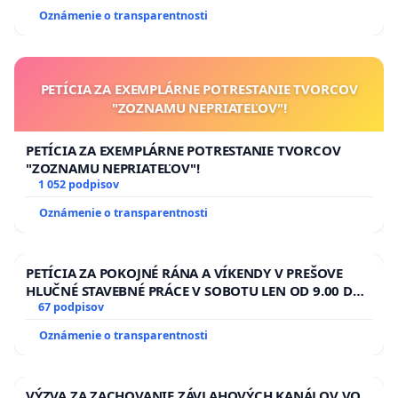
Oznámenie o transparentnosti
PETÍCIA ZA EXEMPLÁRNE POTRESTANIE TVORCOV
"ZOZNAMU NEPRIATEĽOV"!
PETÍCIA ZA EXEMPLÁRNE POTRESTANIE TVORCOV
"ZOZNAMU NEPRIATEĽOV"!
1 052 podpisov
Oznámenie o transparentnosti
PETÍCIA ZA POKOJNÉ RÁNA A VÍKENDY V PREŠOVE
HLUČNÉ STAVEBNÉ PRÁCE V SOBOTU LEN OD 9.00 DO
13.00 HOD., CEZ PRACOVNÝ TÝŽDEŇ CIEĽ 8.00 – 18.00
67 podpisov
HOD. A PRAVIDELNÁ KONTROLA STAVBY C-AREA NA
Oznámenie o transparentnosti
ĎUMBIERSKEJ/MAGU
VÝZVA ZA ZACHOVANIE ZÁVLAHOVÝCH KANÁLOV VO