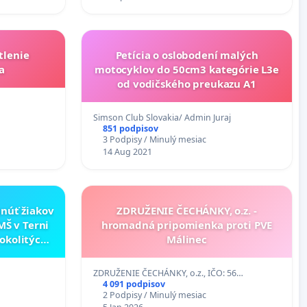
tlenie
Petícia o oslobodení malých
a
motocyklov do 50cm3 kategórie L3e
od vodičského preukazu A1
Simson Club Slovakia/ Admin Juraj
851 podpisov
3 Podpisy / Minulý mesiac
14 Aug 2021
núť žiakov
ZDRUŽENIE ČECHÁNKY, o.z. -
MŠ v Terni
hromadná pripomienka proti PVE
 okolitých
Málinec
l
ZDRUŽENIE ČECHÁNKY, o.z., IČO: 56…
4 091 podpisov
2 Podpisy / Minulý mesiac