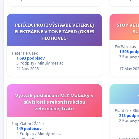
PETÍCIA PROTI VÝSTAVBE VETERNEJ
STOP VET
ELEKTRÁRNE V ZÓNE ZÁPAD (OKRES
SÚ
HLOHOVEC)
Évi Pálinkás
1 508 pod
Peter Peružek
3 Podpisy 
1 693 podpisov
3 Podpisy / Minulý mesiac
21 Nov 2025
17 May 20
Výzva k poslancom MsZ Malacky v
súvislosti s rekonštrukciou
železničnej trate
František Klik
213 podpi
2 Podpisy 
Ing. Gabriel Žáček
149 podpisov
2 Podpisy / Minulý mesiac