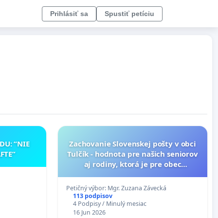
Prihlásiť sa
Spustiť petíciu
DU: “NIE
Zachovanie Slovenskej pošty v obci
FTE”
Tulčík - hodnota pre našich seniorov
aj rodiny, ktorá je pre obec
nevyhnutnou službou
Petičný výbor: Mgr. Zuzana Závecká
113 podpisov
4 Podpisy / Minulý mesiac
16 Jun 2026