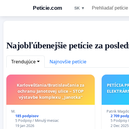
Peticie.com
Prehliadať petície
SK ▼
Najobľúbenejšie petície za posle
Trendujúce
Najnovšie petície
Karlovešťania/Bratislavčania za
PETÍCIA PROTI VÝSTAVBE VETERNÝCH
ochranu Janotovej ulice – STOP
ELEKTRÁRN
výstavbe komplexu „Janotka“
M.
Patrik Magd
185 podpisov
2 709 pod
5 Podpisy / Minulý mesiac
5 Podpisy 
19 Jan 2026
2 Dec 2025