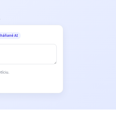
.
oháňané AI
tíciu.