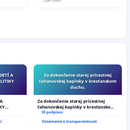
5 Jan 2026
DETÍ A
Za dokončenie starej prícestnej
LITIKY
ťahanovskej kaplnky v kresťanskom
duchu.
 A
Za dokončenie starej prícestnej
KY
ťahanovskej kaplnky v kresťanskom
duchu.
35 podpisov
i
Oznámenie o transparentnosti