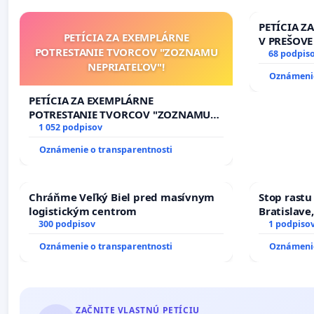
PETÍCIA Z
PETÍCIA ZA EXEMPLÁRNE
V PREŠOVE
POTRESTANIE TVORCOV "ZOZNAMU
V SOBOTU 
68 podpis
NEPRIATEĽOV"!
HOD., CEZ
Oznámenie
8.00 – 18.
KONTROLA 
PETÍCIA ZA EXEMPLÁRNE
ĎUMBIERS
POTRESTANIE TVORCOV "ZOZNAMU
NEPRIATEĽOV"!
1 052 podpisov
Oznámenie o transparentnosti
Chráňme Veľký Biel pred masívnym
Stop rastu
logistickým centrom
Bratislave,
300 podpisov
1 podpiso
Oznámenie o transparentnosti
Oznámenie
ZAČNITE VLASTNÚ PETÍCIU