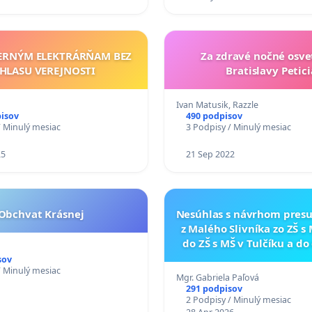
ERNÝM ELEKTRÁRŇAM BEZ
Za zdravé nočné osve
HLASU VEREJNOSTI
Bratislavy Petici
Ivan Matusik, Razzle
pisov
490 podpisov
/ Minulý mesiac
3 Podpisy / Minulý mesiac
25
21 Sep 2022
Obchvat Krásnej
Nesúhlas s návrhom presu
z Malého Slivníka zo ZŠ s 
do ZŠ s MŠ v Tulčíku a do
základných škô
sov
/ Minulý mesiac
Mgr. Gabriela Paľová
291 podpisov
2 Podpisy / Minulý mesiac