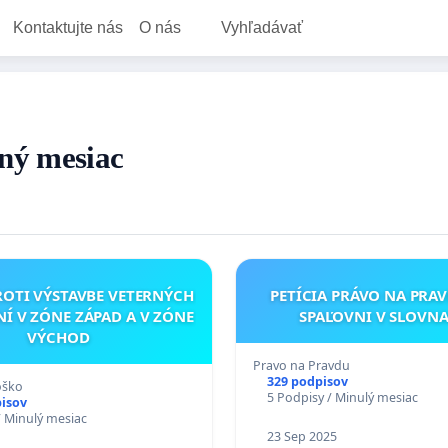
Kontaktujte nás
O nás
Vyhľadávať
dný mesiac
PETÍCIA PRÁVO NA PRAV
Í V ZÓNE ZÁPAD A V ZÓNE
SPAĽOVNI V SLOVNA
VÝCHOD
Pravo na Pravdu
329 podpisov
oško
5 Podpisy / Minulý mesiac
pisov
/ Minulý mesiac
23 Sep 2025