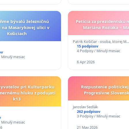
ňme bývalú železničnú
Petícia za prezidentskú 
na Masarykovej ulici v
Mariána Roziaka – M
Košiciach
Patrik Košičiar - osoba, ktorej M
15 podpisov
4 Podpisy / Minulý mesiac
ov
/ Minulý mesiac
6 Apr 2026
byvateľov pri Kulturparku
Rozpustenie politickej
mernému hluku z podujatí
Progresívne Slovensk
k13
Jaroslav Sedlák
262 podpisov
3 Podpisy / Minulý mesiac
v
/ Minulý mesiac
26
21 May 2026