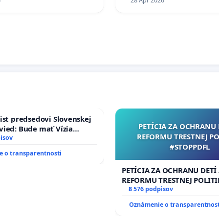
6
28 Apr 2026
ist predsedovi Slovenskej
PETÍCIA ZA OCHRANU 
ied: Bude mať Vízia
REFORMU TRESTNEJ PO
 2040 mravnú chrbticu?
isov
#STOPPDFL
 o transparentnosti
PETÍCIA ZA OCHRANU DETÍ
REFORMU TRESTNEJ POLITI
#STOPPDFL
8 576 podpisov
Oznámenie o transparentnost