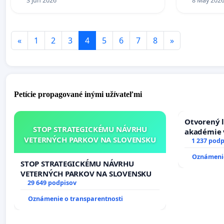
3 Jun 2026
8 May 202
«
1
2
3
4
5
6
7
8
»
Petície propagované inými užívateľmi
Otvorený l
STOP STRATEGICKÉMU NÁVRHU
akadémie v
VETERNÝCH PARKOV NA SLOVENSKU
Slovenska
1 237 podp
Oznámenie
STOP STRATEGICKÉMU NÁVRHU
VETERNÝCH PARKOV NA SLOVENSKU
29 649 podpisov
Oznámenie o transparentnosti