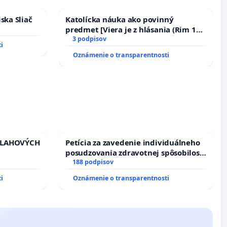
ska Sliač
Katolícka náuka ako povinný
predmet [Viera je z hlásania (Rim 10,
17)]
3 podpisov
i
Oznámenie o transparentnosti
VLAHOVÝCH
Petícia za zavedenie individuálneho
posudzovania zdravotnej spôsobilosti
TROLOU
osôb s diabetom 1. a 2. typu pri
188 podpisov
iadosť na
prijímaní do Policajného zboru SR
i
Oznámenie o transparentnosti
vu
ích