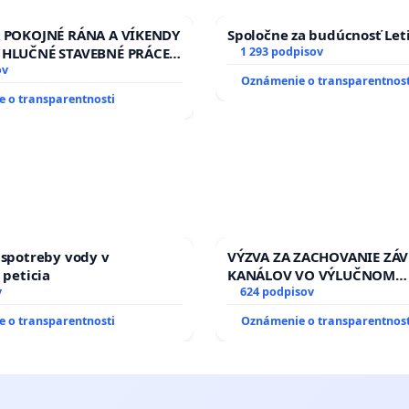
A POKOJNÉ RÁNA A VÍKENDY
Spoločne za budúcnosť Leti
 HLUČNÉ STAVEBNÉ PRÁCE
1 293 podpisov
LEN OD 9.00 DO 13.00
ov
Oznámenie o transparentnost
 PRACOVNÝ TÝŽDEŇ CIEĽ
 o transparentnosti
00 HOD. A PRAVIDELNÁ
STAVBY C-AREA NA
KEJ/MAGU
 spotreby vody v
VÝZVA ZA ZACHOVANIE ZÁ
 peticia
KANÁLOV VO VÝLUČNOM
v
VLASTNÍCTVE A POD KON
624 podpisov
SLOVENSKEJ REPUBLIKY & ž
 o transparentnosti
Oznámenie o transparentnost
riešenie zanedbaného sta
závlahových a odvodňovac
kanálov na Slovensku