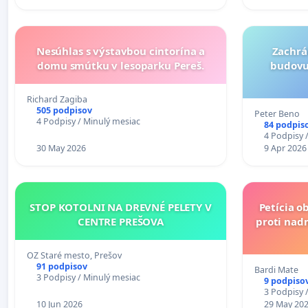
Nesúhlas s výstavbou cintorína a
Zachrá
domu smútku v lesoparku Pereš.
budovu 
Richard Zagiba
505 podpisov
Peter Beno
4 Podpisy / Minulý mesiac
84 podpis
4 Podpisy 
30 May 2026
9 Apr 2026
STOP KOTOLNI NA DREVNÉ PELETY V
Petícia o
CENTRE PREŠOVA
proti nad
OZ Staré mesto, Prešov
91 podpisov
Bardi Mate
3 Podpisy / Minulý mesiac
9 podpiso
3 Podpisy 
10 Jun 2026
29 May 20