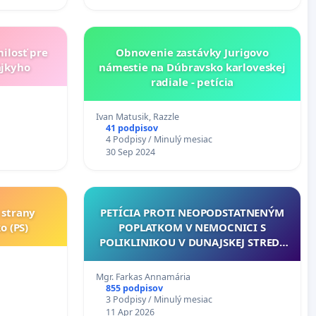
milosť pre
Obnovenie zastávky Jurigovo
ajkyho
námestie na Dúbravsko karloveskej
radiale - petícia
…
Ivan Matusik, Razzle
41 podpisov
4 Podpisy / Minulý mesiac
30 Sep 2024
 strany
PETÍCIA PROTI NEOPODSTATNENÝM
o (PS)
POPLATKOM V NEMOCNICI S
POLIKLINIKOU V DUNAJSKEJ STREDE
PETÍCIÓ AZ INDOKOLATLAN
EGÉSZSÉGÜGYI DÍJAK ELLEN
Mgr. Farkas Annamária
DUNASZERDAHELYEN
855 podpisov
3 Podpisy / Minulý mesiac
11 Apr 2026