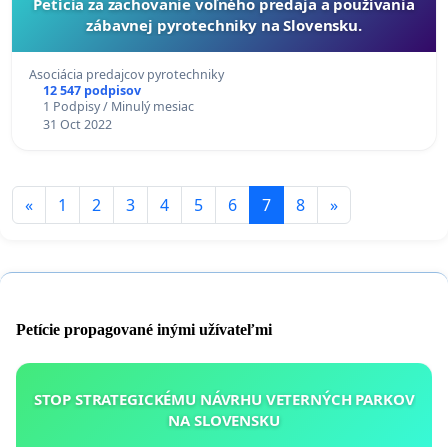
Petícia za zachovanie voľného predaja a používania
zábavnej pyrotechniky na Slovensku.
Asociácia predajcov pyrotechniky
12 547 podpisov
1 Podpisy / Minulý mesiac
31 Oct 2022
«
1
2
3
4
5
6
7
8
»
Petície propagované inými užívateľmi
STOP STRATEGICKÉMU NÁVRHU VETERNÝCH PARKOV
NA SLOVENSKU