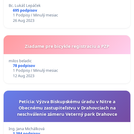
Bc. Lukáš Lepáček
695 podpisov
1 Podpisy / Minulý mesiac
26 Aug 2023
Ziadame pre bicykle registraciu a PZP
milos beladic
78 podpisov
1 Podpisy / Minulý mesiac
12 Aug 2023
Petícia: Výzva Biskupskému úradu v Nitre a
Obecnému zastupiteľstvu v Drahovciach na
neschválenie zámeru Veterný park Drahovce
Ing. Jana Michálková
1 384 podpisov