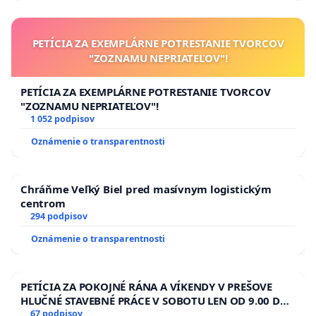
PETÍCIA ZA EXEMPLÁRNE POTRESTANIE TVORCOV
"ZOZNAMU NEPRIATEĽOV"!
PETÍCIA ZA EXEMPLÁRNE POTRESTANIE TVORCOV
"ZOZNAMU NEPRIATEĽOV"!
1 052 podpisov
Oznámenie o transparentnosti
Chráňme Veľký Biel pred masívnym logistickým
centrom
294 podpisov
Oznámenie o transparentnosti
PETÍCIA ZA POKOJNÉ RÁNA A VÍKENDY V PREŠOVE
HLUČNÉ STAVEBNÉ PRÁCE V SOBOTU LEN OD 9.00 DO
13.00 HOD., CEZ PRACOVNÝ TÝŽDEŇ CIEĽ 8.00 – 18.00
67 podpisov