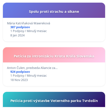
Spolu proti strachu a sikane
Mária Katriňaková Wawreková
387 podpisov
1 Podpisy / Minulý mesiac
8 Jan 2024
Petícia za intronizáciu Krista Kráľa Slovenska
Anton Čulen, predseda Aliancie za…
924 podpisov
1 Podpisy / Minulý mesiac
18 Nov 2023
Petícia proti výstavbe Veterného parku Tvrdošín