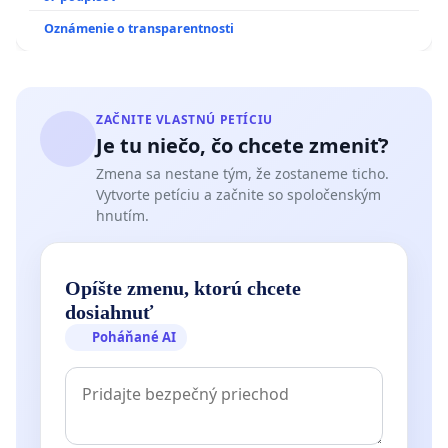
HOD. A PRAVIDELNÁ KONTROLA STAVBY C-AREA NA
Oznámenie o transparentnosti
ĎUMBIERSKEJ/MAGU
ZAČNITE VLASTNÚ PETÍCIU
Je tu niečo, čo chcete zmeniť?
Zmena sa nestane tým, že zostaneme ticho.
Vytvorte petíciu a začnite so spoločenským
hnutím.
Opíšte zmenu, ktorú chcete
dosiahnuť
Poháňané AI