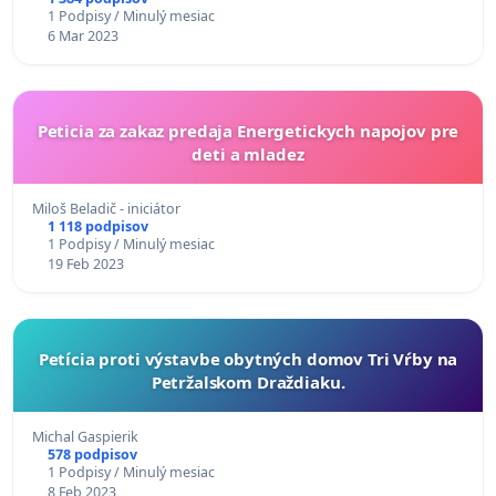
1 Podpisy / Minulý mesiac
6 Mar 2023
Peticia za zakaz predaja Energetickych napojov pre
deti a mladez
Miloš Beladič - iniciátor
1 118 podpisov
1 Podpisy / Minulý mesiac
19 Feb 2023
Petícia proti výstavbe obytných domov Tri Vŕby na
Petržalskom Draždiaku.
Michal Gaspierik
578 podpisov
1 Podpisy / Minulý mesiac
8 Feb 2023