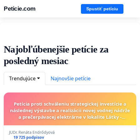
Peticie.com
Spustiť petíciu
Najobľúbenejšie petície za
posledný mesiac
Trendujúce
Najnovšie petície
Petícia proti schváleniu strategickej investície a
následnej výstavbe a realizácii novej vodnej nádrže
a prečerpávacej elektrárne v lokalite Látky -
Čechánky
JUDr. Renáta Endrődyová
19 725 podpisov