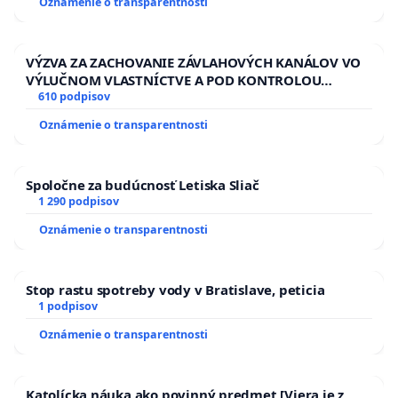
Oznámenie o transparentnosti
VÝZVA ZA ZACHOVANIE ZÁVLAHOVÝCH KANÁLOV VO
VÝLUČNOM VLASTNÍCTVE A POD KONTROLOU
SLOVENSKEJ REPUBLIKY & žiadosť na riešenie
610 podpisov
zanedbaného stavu závlahových a odvodňovacích
Oznámenie o transparentnosti
kanálov na Slovensku
Spoločne za budúcnosť Letiska Sliač
1 290 podpisov
Oznámenie o transparentnosti
Stop rastu spotreby vody v Bratislave, peticia
1 podpisov
Oznámenie o transparentnosti
Katolícka náuka ako povinný predmet [Viera je z