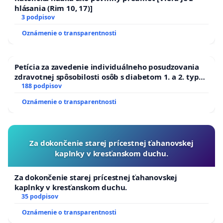
hlásania (Rim 10, 17)]
3 podpisov
Oznámenie o transparentnosti
Petícia za zavedenie individuálneho posudzovania
zdravotnej spôsobilosti osôb s diabetom 1. a 2. typu
pri prijímaní do Policajného zboru SR
188 podpisov
Oznámenie o transparentnosti
Za dokončenie starej prícestnej ťahanovskej
kaplnky v kresťanskom duchu.
Za dokončenie starej prícestnej ťahanovskej
kaplnky v kresťanskom duchu.
35 podpisov
Oznámenie o transparentnosti