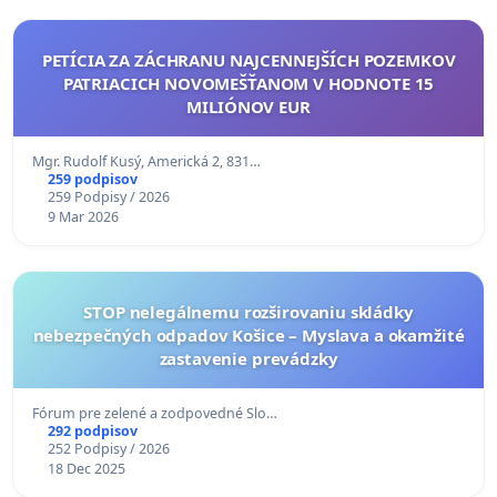
PETÍCIA ZA ZÁCHRANU NAJCENNEJŠÍCH POZEMKOV
PATRIACICH NOVOMEŠŤANOM V HODNOTE 15
MILIÓNOV EUR
Mgr. Rudolf Kusý, Americká 2, 831…
259 podpisov
259 Podpisy / 2026
9 Mar 2026
STOP nelegálnemu rozširovaniu skládky
nebezpečných odpadov Košice – Myslava a okamžité
zastavenie prevádzky
Fórum pre zelené a zodpovedné Slo…
292 podpisov
252 Podpisy / 2026
18 Dec 2025