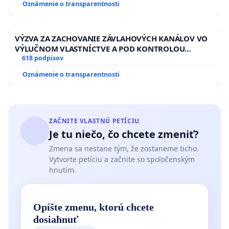
Oznámenie o transparentnosti
VÝZVA ZA ZACHOVANIE ZÁVLAHOVÝCH KANÁLOV VO
VÝLUČNOM VLASTNÍCTVE A POD KONTROLOU
SLOVENSKEJ REPUBLIKY & žiadosť na riešenie
618 podpisov
zanedbaného stavu závlahových a odvodňovacích
Oznámenie o transparentnosti
kanálov na Slovensku
ZAČNITE VLASTNÚ PETÍCIU
Je tu niečo, čo chcete zmeniť?
Zmena sa nestane tým, že zostaneme ticho.
Vytvorte petíciu a začnite so spoločenským
hnutím.
Opíšte zmenu, ktorú chcete
dosiahnuť