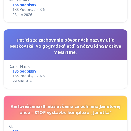
diabetom 1. a 2. typu pri prijímaní do Policajného
Michal Galko
188 podpisov
zboru SR
188 Podpisy / 2026
28 Jun 2026
Petícia za zachovanie pôvodných názvov ulíc
Moskovská, Volgogradská atď, a názvu kina Moskva
v Martine.
Daniel Hajas
185 podpisov
185 Podpisy / 2026
29 Mar 2026
Karlovešťania/Bratislavčania za ochranu Janotovej
ulice – STOP výstavbe komplexu „Janotka“
M.