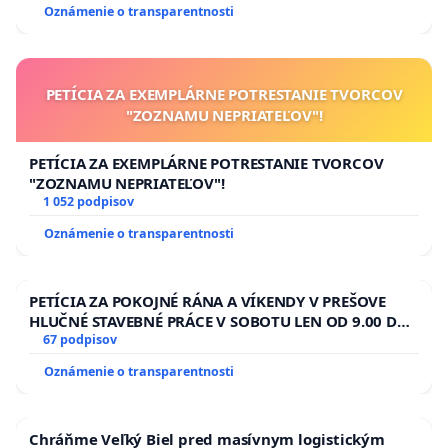
Oznámenie o transparentnosti
PETÍCIA ZA EXEMPLÁRNE POTRESTANIE TVORCOV
"ZOZNAMU NEPRIATEĽOV"!
PETÍCIA ZA EXEMPLÁRNE POTRESTANIE TVORCOV
"ZOZNAMU NEPRIATEĽOV"!
1 052 podpisov
Oznámenie o transparentnosti
PETÍCIA ZA POKOJNÉ RÁNA A VÍKENDY V PREŠOVE
HLUČNÉ STAVEBNÉ PRÁCE V SOBOTU LEN OD 9.00 DO
13.00 HOD., CEZ PRACOVNÝ TÝŽDEŇ CIEĽ 8.00 – 18.00
67 podpisov
HOD. A PRAVIDELNÁ KONTROLA STAVBY C-AREA NA
Oznámenie o transparentnosti
ĎUMBIERSKEJ/MAGU
Chráňme Veľký Biel pred masívnym logistickým