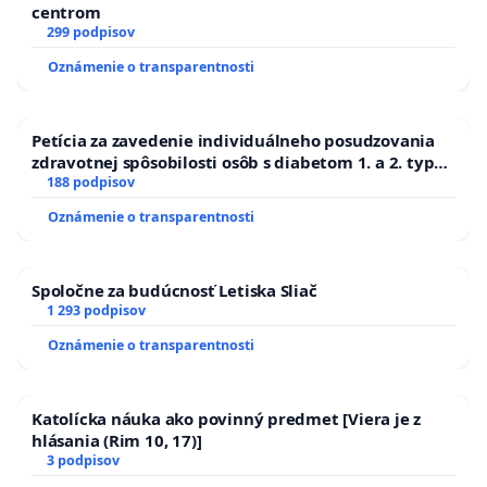
centrom
299 podpisov
Oznámenie o transparentnosti
Petícia za zavedenie individuálneho posudzovania
zdravotnej spôsobilosti osôb s diabetom 1. a 2. typu
pri prijímaní do Policajného zboru SR
188 podpisov
Oznámenie o transparentnosti
Spoločne za budúcnosť Letiska Sliač
1 293 podpisov
Oznámenie o transparentnosti
Katolícka náuka ako povinný predmet [Viera je z
hlásania (Rim 10, 17)]
3 podpisov