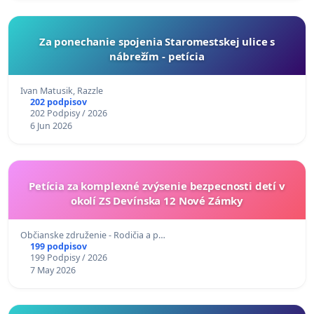
Za ponechanie spojenia Staromestskej ulice s
nábrežím - petícia
Ivan Matusik, Razzle
202 podpisov
202 Podpisy / 2026
6 Jun 2026
Petícia za komplexné zvýsenie bezpecnosti detí v
okolí ZS Devínska 12 Nové Zámky
Občianske združenie - Rodičia a p…
199 podpisov
199 Podpisy / 2026
7 May 2026