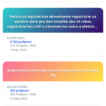
Petícia za legislatívne obmedzenie registrácie na
sociálne siete pre deti mladšie ako 16 rokov,
registrácia len s OP a s biometriou tváre a efektívne
riešenie obchádzania pravidiel
Rudolf Olach
6 783 podpisov
272 Podpisy / 2026
16 Apr 2025
Rozpustenie politickej strany Progresívne Slovensko
(PS)
Jaroslav Sedlák
262 podpisov
262 Podpisy / 2026
21 May 2026