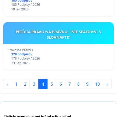
185 podpisov
185 Podpisy / 2026
19 Jan 2026
PETÍCIA PRÁVO NA PRAVDU: “NIE SPAĽOVNI V
SLOVNAFTE”
Pravo na Pravdu
329 podpisov
178 Podpisy / 2026
23 Sep 2025
«
1
2
3
4
5
6
7
8
9
10
»
Petície propagované inými užívateľmi