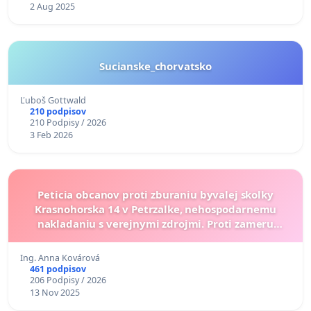
2 Aug 2025
Sucianske_chorvatsko
Ľuboš Gottwald
210 podpisov
210 Podpisy / 2026
3 Feb 2026
Peticia obcanov proti zburaniu byvalej skolky
Krasnohorska 14 v Petrzalke, nehospodarnemu
nakladaniu s verejnymi zdrojmi. Proti zameru
vystavby sestpodlazneho objektu v uzemi.
Ing. Anna Kovárová
461 podpisov
206 Podpisy / 2026
13 Nov 2025