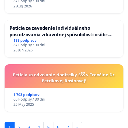
67 Podpisy / 30 dni
TÝŽDEŇ CIEĽ 8.00 – 18.00 HOD. A PRAVIDELNÁ
2 Aug 2026
KONTROLA STAVBY C-AREA NA
ĎUMBIERSKEJ/MAGU
Petícia za zavedenie individuálneho
posudzovania zdravotnej spôsobilosti osôb s
diabetom 1. a 2. typu pri prijímaní do
188 podpisov
67 Podpisy / 30 dni
Policajného zboru SR
28 Jun 2026
Petícia za odvolanie riaditeľky SŠŠ v Trenčíne Dr.
Petríkovej Rosinovej!
1 703 podpisov
65 Podpisy / 30 dni
25 May 2025
1
2
3
4
5
6
7
»