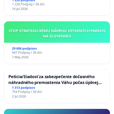
chrbticu?
1 220 podpisov
1 220 Podpisy / 30 dni
16 Jul 2026
STOP STRATEGICKÉMU NÁVRHU VETERNÝCH PARKOV
NA SLOVENSKU
29 606 podpisov
947 Podpisy / 30 dni
7 May 2026
Petícia/žiadosť za zabezpečenie dočasného
náhradného premostenia Váhu počas úplnej
uzávery Vážskeho mosta v Komárne
1 313 podpisov
754 Podpisy / 30 dni
2 Jul 2026