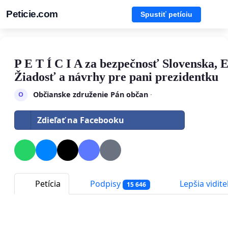
Peticie.com
Spustiť petíciu
P E T Í C I A za bezpečnosť Slovenska, 
Žiadosť a návrhy pre pani prezidentku
Občianske združenie Pán občan
·
O
Zdieľať na Facebooku
Petícia
Podpisy
Lepšia vidite
15 646