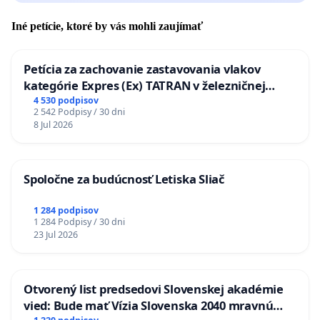
Iné petície, ktoré by vás mohli zaujímať
Petícia za zachovanie zastavovania vlakov
kategórie Expres (Ex) TATRAN v železničnej
stanici Púchov
4 530 podpisov
2 542 Podpisy / 30 dni
8 Jul 2026
Spoločne za budúcnosť Letiska Sliač
1 284 podpisov
1 284 Podpisy / 30 dni
23 Jul 2026
Otvorený list predsedovi Slovenskej akadémie
vied: Bude mať Vízia Slovenska 2040 mravnú