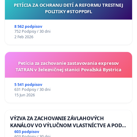
PETÍCIA ZA OCHRANU DETÍ A REFORMU TRESTNEJ
POLITIKY #STOPPDFL
8 562 podpisov
752 Podpisy / 30 dni
2 Feb 2026
Petícia za zachovanie zastavovania expresov
TATRAN v železničnej stanici Považská Bystrica
5 541 podpisov
631 Podpisy / 30 dni
15 Jun 2026
VÝZVA ZA ZACHOVANIE ZÁVLAHOVÝCH
KANÁLOV VO VÝLUČNOM VLASTNÍCTVE A POD
KONTROLOU SLOVENSKEJ REPUBLIKY & žiadosť
603 podpisov
603 Podpisy / 30 dni