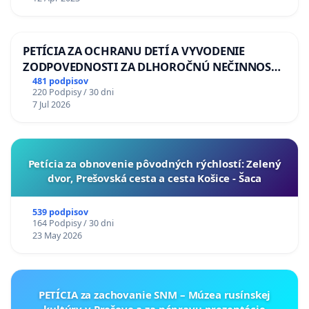
PETÍCIA ZA OCHRANU DETÍ A VYVODENIE
ZODPOVEDNOSTI ZA DLHOROČNÚ NEČINNOSŤ
A ZLYHANIE ŠTÁTU
481 podpisov
220 Podpisy / 30 dni
7 Jul 2026
​Petícia za obnovenie pôvodných rýchlostí: Zelený
dvor, Prešovská cesta a cesta Košice - Šaca
539 podpisov
164 Podpisy / 30 dni
23 May 2026
PETÍCIA za zachovanie SNM – Múzea rusínskej