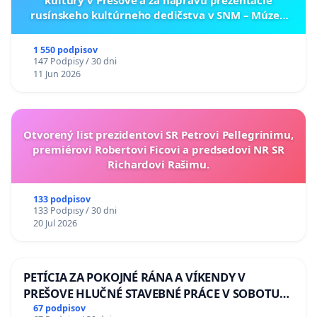
kultúry v Prešove a za nápravu prezentácie
rusínskeho kultúrneho dedičstva v SNM – Múzeu
ukrajinskej kultúry vo Svidníku
1 550 podpisov
147 Podpisy / 30 dni
11 Jun 2026
Otvorený list prezidentovi SR Petrovi Pellegrinimu,
premiérovi Robertovi Ficovi a predsedovi NR SR
Richardovi Rašimu.
133 podpisov
133 Podpisy / 30 dni
20 Jul 2026
PETÍCIA ZA POKOJNÉ RÁNA A VÍKENDY V
PREŠOVE HLUČNÉ STAVEBNÉ PRÁCE V SOBOTU
LEN OD 9.00 DO 13.00 HOD., CEZ PRACOVNÝ
67 podpisov