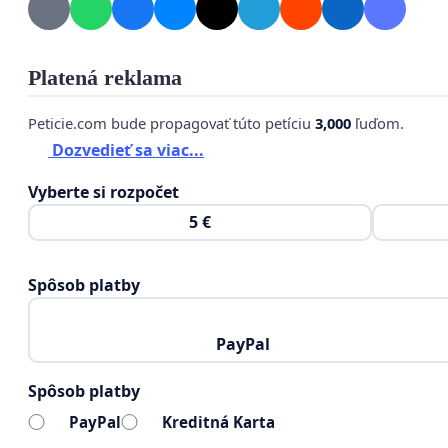
Platená reklama
Peticie.com bude propagovať túto petíciu
3,000
ľuďom.
Dozvedieť sa viac...
Vyberte si rozpočet
5 €
Spôsob platby
PayPal
za bezpečnosť Slovenska, Európy a za mierové rokov
Zuzanu Čaputovú, pre predsedu a poslancov NR SR, p
Spôsob platby
1) Žiadame o zastavenie prípravných rokovaní Bilate
PayPal
Kreditná Karta