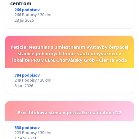
centrom
266 podpisov
266 Podpisy / 30 dni
23 Jul 2026
Petícia: Nesúhlas s umiestnením výstavby čerpacej
stanice pohonných hmôt s autoumyvárňou v
lokalite PROMCEN, Chorvátsky Grob - Čierna Voda
784 podpisov
249 Podpisy / 30 dni
8 Jun 2026
Protihluková stena v petržalke na dialnici D2
538 podpisov
223 Podpisy / 30 dni
12 Apr 2023