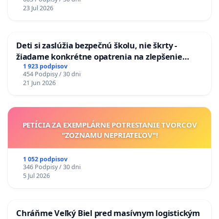
na riešenie zanedbaného stavu závlahových a
23 Jul 2026
odvodňovacích kanálov na Slovensku
Deti si zaslúžia bezpečnú školu, nie škrty -
žiadame konkrétne opatrenia na zlepšenie
situácie v školstve
1 923 podpisov
454 Podpisy / 30 dni
21 Jun 2026
PETÍCIA ZA EXEMPLÁRNE POTRESTANIE TVORCOV
"ZOZNAMU NEPRIATEĽOV"!
1 052 podpisov
346 Podpisy / 30 dni
5 Jul 2026
Chráňme Veľký Biel pred masívnym logistickým