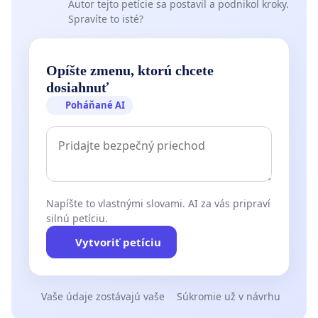
Autor tejto petície sa postavil a podnikol kroky.
Spravíte to isté?
Opíšte zmenu, ktorú chcete
dosiahnuť
Poháňané AI
Napíšte to vlastnými slovami. AI za vás pripraví
silnú petíciu.
Vytvoriť petíciu
Vaše údaje zostávajú vaše
Súkromie už v návrhu