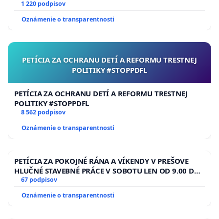
uv=40705564
1 220 podpisov
Oznámenie o transparentnosti
PETÍCIA ZA OCHRANU DETÍ A REFORMU TRESTNEJ
POLITIKY #STOPPDFL
PETÍCIA ZA OCHRANU DETÍ A REFORMU TRESTNEJ
POLITIKY #STOPPDFL
8 562 podpisov
Oznámenie o transparentnosti
PETÍCIA ZA POKOJNÉ RÁNA A VÍKENDY V PREŠOVE
HLUČNÉ STAVEBNÉ PRÁCE V SOBOTU LEN OD 9.00 DO
13.00 HOD., CEZ PRACOVNÝ TÝŽDEŇ CIEĽ 8.00 – 18.00
67 podpisov
HOD. A PRAVIDELNÁ KONTROLA STAVBY C-AREA NA
Oznámenie o transparentnosti
ĎUMBIERSKEJ/MAGU