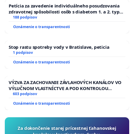
Petícia za zavedenie individuálneho posudzovania
zdravotnej spôsobilosti osôb s diabetom 1. a 2. typu
pri prijímaní do Policajného zboru SR
188 podpisov
Oznámenie o transparentnosti
Stop rastu spotreby vody v Bratislave, peticia
1 podpisov
Oznámenie o transparentnosti
VÝZVA ZA ZACHOVANIE ZÁVLAHOVÝCH KANÁLOV VO
VÝLUČNOM VLASTNÍCTVE A POD KONTROLOU
SLOVENSKEJ REPUBLIKY & žiadosť na riešenie
603 podpisov
zanedbaného stavu závlahových a odvodňovacích
Oznámenie o transparentnosti
kanálov na Slovensku
Za dokončenie starej prícestnej ťahanovskej